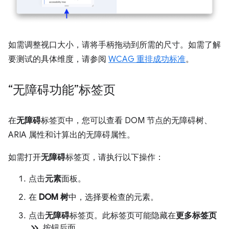
如需调整视口大小，请将手柄拖动到所需的尺寸。如需了解
要测试的具体维度，请参阅
WCAG 重排成功标准
。
“无障碍功能”标签页
在
无障碍
标签页中，您可以查看 DOM 节点的无障碍树、
ARIA 属性和计算出的无障碍属性。
如需打开
无障碍
标签页，请执行以下操作：
点击
元素
面板。
在
DOM 树
中，选择要检查的元素。
点击
无障碍
标签页。此标签页可能隐藏在
更多标签页
keyboard_double_arrow_right
按钮后面。