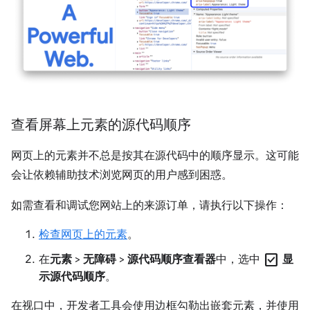
查看屏幕上元素的源代码顺序
网页上的元素并不总是按其在源代码中的顺序显示。这可能
会让依赖辅助技术浏览网页的用户感到困惑。
如需查看和调试您网站上的来源订单，请执行以下操作：
检查网页上的元素
。
check_box
在
元素
>
无障碍
>
源代码顺序查看器
中，选中
显
示源代码顺序
。
在视口中，开发者工具会使用边框勾勒出嵌套元素，并使用