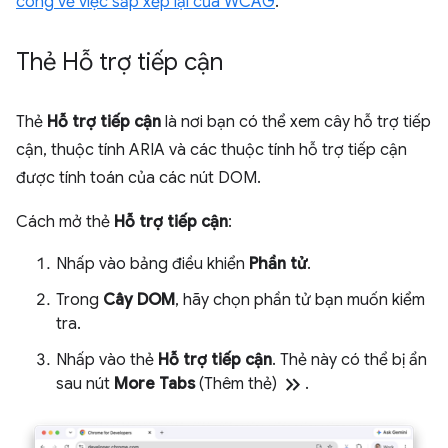
công về việc sắp xếp lại của WCAG
.
Thẻ Hỗ trợ tiếp cận
Thẻ
Hỗ trợ tiếp cận
là nơi bạn có thể xem cây hỗ trợ tiếp
cận, thuộc tính ARIA và các thuộc tính hỗ trợ tiếp cận
được tính toán của các nút DOM.
Cách mở thẻ
Hỗ trợ tiếp cận
:
Nhấp vào bảng điều khiển
Phần tử
.
Trong
Cây DOM
, hãy chọn phần tử bạn muốn kiểm
tra.
Nhấp vào thẻ
Hỗ trợ tiếp cận
. Thẻ này có thể bị ẩn
keyboard_double_arrow_right
sau nút
More Tabs
(Thêm thẻ)
.