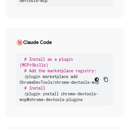
devtools
-
mcp
Claude Code
# Install as a plugin 
(MCP+Skills)
# Add the marketplace registry:
/
plugin
marketplace
add
ChromeDevTools
/
chrome
-
devtools
-
mcp
# Install
/
plugin
install
chrome
-
devtools
-
mcp
@
chrome
-
devtools
-
plugins