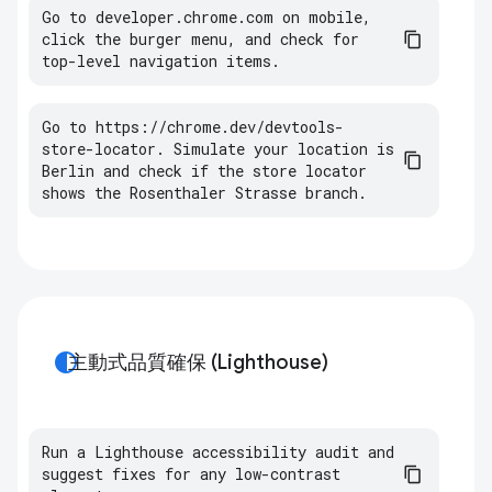
Go
to
developer
.
chrome
.
com
on
mobile
,
click
the
burger
menu
,
and
check
for
top
-
level
navigation
items
.
Go
to
https
:
//
chrome
.
dev
/
devtools
-
store
-
locator
.
Simulate
your
location
is
Berlin
and
check
if
the
store
locator
shows
the
Rosenthaler
Strasse
branch
.
contrast
主動式品質確保 (Lighthouse)
Run a Lighthouse accessibility audit and 
suggest fixes for any low-contrast 