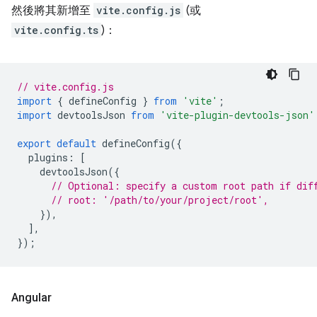
然後將其新增至
vite.config.js
(或
vite.config.ts
)：
// vite.config.js
import
{
defineConfig
}
from
'vite'
;
import
devtoolsJson
from
'vite-plugin-devtools-json'
export
default
defineConfig
({
plugins
:
[
devtoolsJson
({
// Optional: specify a custom root path if dif
// root: '/path/to/your/project/root',
}),
],
});
Angular