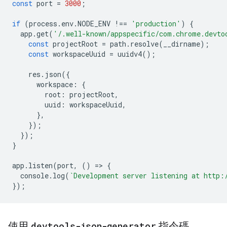
const
port
=
3000
;
if
(
process
.
env
.
NODE_ENV
!==
'production'
)
{
app
.
get
(
'/.well-known/appspecific/com.chrome.devto
const
projectRoot
=
path
.
resolve
(
__dirname
);
const
workspaceUuid
=
uuidv4
();
res
.
json
({
workspace
:
{
root
:
projectRoot
,
uuid
:
workspaceUuid
,
},
});
});
}
app
.
listen
(
port
,
()
=
>
{
console
.
log
(
`Development server listening at http:
});
使用
devtools-json-generator
指令碼