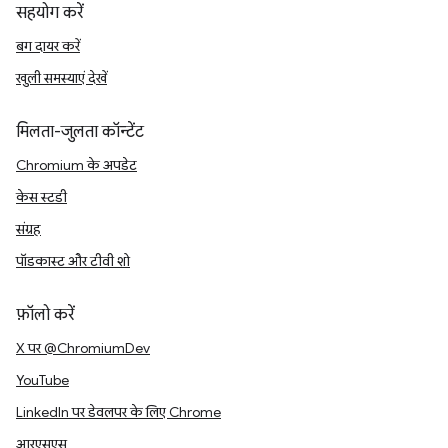
सहयोग करें
बग दायर करें
खुली समस्याएं देखें
मिलता-जुलता कॉन्टेंट
Chromium के अपडेट
केस स्टडी
संग्रह
पॉडकास्ट और टीवी शो
फ़ॉलो करें
X पर @ChromiumDev
YouTube
LinkedIn पर डेवलपर के लिए Chrome
आरएसएस