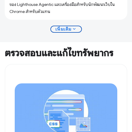
ของ Lighthouse Agentic และเครื่องมือสำหรับนักพัฒนาเว็บใน
Chrome สำหรับตัวแทน
expand_more
เพิ่มเติม
ตรวจสอบและแก้ไขทรัพยากร