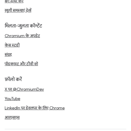
बग दायर करें
खुली समस्याएं देखें
मिलता-जुलता कॉन्टेंट
Chromium के अपडेट
केस स्टडी
संग्रह
पॉडकास्ट और टीवी शो
फ़ॉलो करें
X पर @ChromiumDev
YouTube
LinkedIn पर डेवलपर के लिए Chrome
आरएसएस