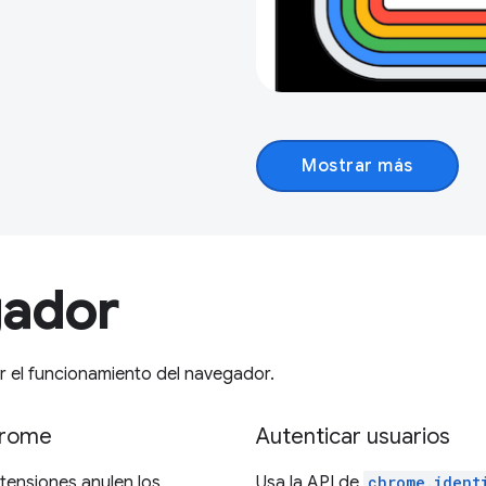
Mostrar más
gador
 el funcionamiento del navegador.
Chrome
Autenticar usuarios
tensiones anulen los
Usa la API de
chrome.ident