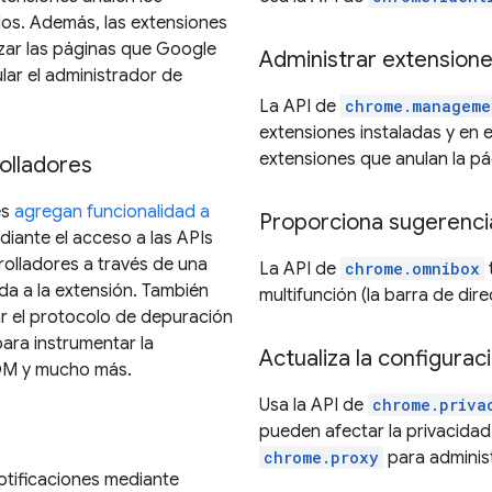
os. Además, las extensiones
ar las páginas que Google
Administrar extension
ar el administrador de
La API de
chrome.manageme
extensiones instaladas y en e
extensiones que anulan la p
olladores
es
agregan funcionalidad a
Proporciona sugerenci
iante el acceso a las APIs
rolladores a través de una
La API de
chrome.omnibox
a a la extensión. También
multifunción (la barra de di
r el protocolo de depuración
ara instrumentar la
Actualiza la configura
DOM y mucho más.
Usa la API de
chrome.priva
pueden afectar la privacidad
chrome.proxy
para adminis
otificaciones mediante