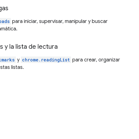
gas
oads
para iniciar, supervisar, manipular y buscar
mática.
 y la lista de lectura
kmarks
y
chrome.readingList
para crear, organizar
tas listas.