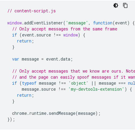
// content-script.js
window
.
addEventListener
(
'message'
,
function
(
event
)
{
// Only accept messages from the same frame
if
(
event
.
source
!==
window
)
{
return
;
}
var
message
=
event
.
data
;
// Only accept messages that we know are ours. Not
// and the page can easily spoof messages if it wa
if
(
typeof
message
!==
'object'
||
message
===
nu
message
.
source
!==
'my-devtools-extension'
)
{
return
;
}
chrome
.
runtime
.
sendMessage
(
message
);
});