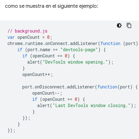
como se muestra en el siguiente ejemplo:
// background.js
var
openCount
=
0
;
chrome
.
runtime
.
onConnect
.
addListener
(
function
(
port
)
if
(
port
.
name
==
"devtools-page"
)
{
if
(
openCount
==
0
)
{
alert
(
"DevTools window opening."
);
}
openCount
++
;
port
.
onDisconnect
.
addListener
(
function
(
port
)
{
openCount
--
;
if
(
openCount
==
0
)
{
alert
(
"Last DevTools window closing."
);
}
});
}
});