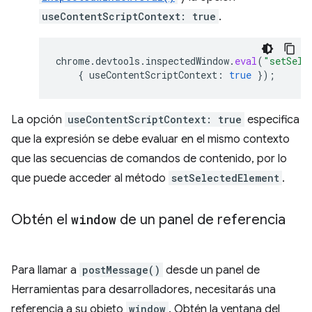
useContentScriptContext: true
.
chrome
.
devtools
.
inspectedWindow
.
eval
(
"setSele
{
useContentScriptContext
:
true
});
La opción
useContentScriptContext: true
especifica
que la expresión se debe evaluar en el mismo contexto
que las secuencias de comandos de contenido, por lo
que puede acceder al método
setSelectedElement
.
Obtén el
window
de un panel de referencia
Para llamar a
postMessage()
desde un panel de
Herramientas para desarrolladores, necesitarás una
referencia a su objeto
window
. Obtén la ventana del