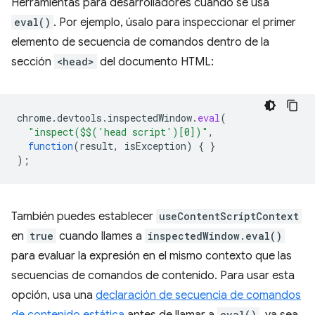
Herramientas para desarrolladores cuando se usa
eval()
. Por ejemplo, úsalo para inspeccionar el primer
elemento de secuencia de comandos dentro de la
sección
<head>
del documento HTML:
chrome
.
devtools
.
inspectedWindow
.
eval
(
"inspect($$('head script')[0])"
,
function
(
result
,
isException
)
{
}
);
También puedes establecer
useContentScriptContext
en
true
cuando llames a
inspectedWindow.eval()
para evaluar la expresión en el mismo contexto que las
secuencias de comandos de contenido. Para usar esta
opción, usa una
declaración de secuencia de comandos
eval()