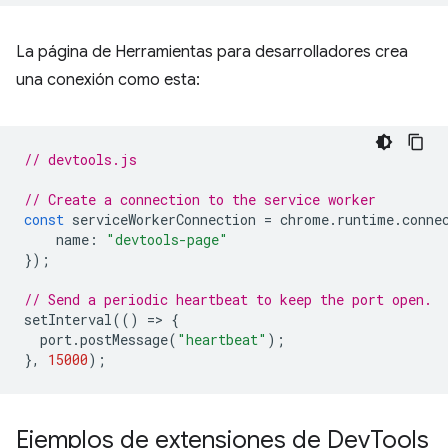
La página de Herramientas para desarrolladores crea
una conexión como esta:
// devtools.js
// Create a connection to the service worker
const
serviceWorkerConnection
=
chrome
.
runtime
.
conne
name
:
"devtools-page"
});
// Send a periodic heartbeat to keep the port open.
setInterval
(()
=
>
{
port
.
postMessage
(
"heartbeat"
);
},
15000
);
Ejemplos de extensiones de Dev
Tools