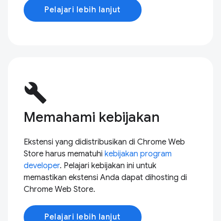
Pelajari lebih lanjut
build
Memahami kebijakan
Ekstensi yang didistribusikan di Chrome Web
Store harus mematuhi
kebijakan program
developer
. Pelajari kebijakan ini untuk
memastikan ekstensi Anda dapat dihosting di
Chrome Web Store.
Pelajari lebih lanjut