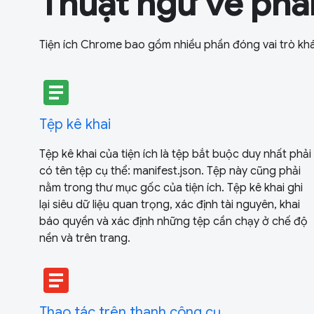
Thuật ngữ về ph
Tiện ích Chrome bao gồm nhiều phần đóng vai trò kh
article
Tệp kê khai
Tệp kê khai của tiện ích là tệp bắt buộc duy nhất phải
có tên tệp cụ thể: manifest.json. Tệp này cũng phải
nằm trong thư mục gốc của tiện ích. Tệp kê khai ghi
lại siêu dữ liệu quan trọng, xác định tài nguyên, khai
báo quyền và xác định những tệp cần chạy ở chế độ
nền và trên trang.
article
Thao tác trên thanh công cụ