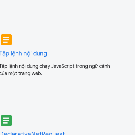
article
Tập lệnh nội dung
Tập lệnh nội dung chạy JavaScript trong ngữ cảnh
của một trang web.
article
DeclarativeNetRequest