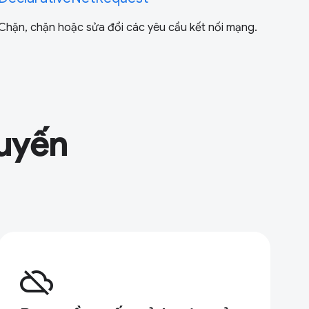
Chặn, chặn hoặc sửa đổi các yêu cầu kết nối mạng.
tuyến
cloud_off