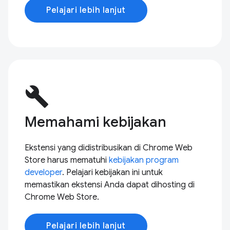
Pelajari lebih lanjut
build
Memahami kebijakan
Ekstensi yang didistribusikan di Chrome Web
Store harus mematuhi
kebijakan program
developer
. Pelajari kebijakan ini untuk
memastikan ekstensi Anda dapat dihosting di
Chrome Web Store.
Pelajari lebih lanjut