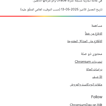
هي علامة تجارية مسجَّلة لشركة Oracle و/أو شركائها التابعين.
تاريخ التعديل الأخير: 2025-05-13 (حسب التوقيت العالمي المتفَّق عليه)
مساهمة
الإبلاغ عن خطأ
الاطّلاع على المشاكل المفتوحة
محتوى ذو صلة
تحديثات Chromium
دراسات الحالة
الأرشيف
ملفات البودكاست والعروض
Follow
@ChromiumDev on X