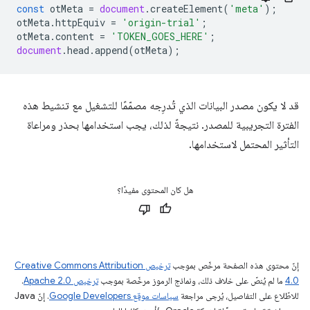
const
otMeta
=
document
.
createElement
(
'meta'
);
otMeta
.
httpEquiv
=
'origin-trial'
;
otMeta
.
content
=
'TOKEN_GOES_HERE'
;
document
.
head
.
append
(
otMeta
);
قد لا يكون مصدر البيانات الذي تُدرِجه مصمّمًا للتشغيل مع تنشيط هذه
الفترة التجريبية للمصدر. نتيجةً لذلك، يجب استخدامها بحذر ومراعاة
التأثير المحتمل لاستخدامها.
هل كان المحتوى مفيدًا؟
إنّ محتوى هذه الصفحة مرخّص بموجب
ترخيص Creative Commons Attribution
4.0‏
ما لم يُنصّ على خلاف ذلك، ونماذج الرموز مرخّصة بموجب
ترخيص Apache 2.0‏
.
للاطّلاع على التفاصيل، يُرجى مراجعة
سياسات موقع Google Developers‏
. إنّ Java