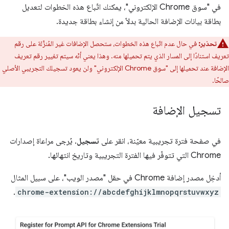
في "سوق Chrome الإلكتروني"، يمكنك اتّباع هذه الخطوات لتعديل
بطاقة بيانات الإضافة الحالية بدلاً من إنشاء بطاقة جديدة.
تحذير:
في حال عدم اتّباع هذه الخطوات، ستحصل الإضافات غير المُنزَّلة على رقم
تعريف استنادًا إلى المسار الذي يتم تحميلها منه. وهذا يعني أنّه سيتم تغيير رقم تعريف
الإضافة عند تحميلها إلى "سوق Chrome الإلكتروني" ولن يعود تسجيلك التجريبي الأصلي
صالحًا.
تسجيل الإضافة
في صفحة فترة تجريبية معيّنة، انقر على
تسجيل
. يُرجى مراعاة إصدارات
Chrome التي تتوفّر فيها الفترة التجريبية وتاريخ انتهائها.
أدخِل مصدر إضافة Chrome في حقل "مصدر الويب"، على سبيل المثال
.
chrome-extension://abcdefghijklmnopqrstuvwxyz