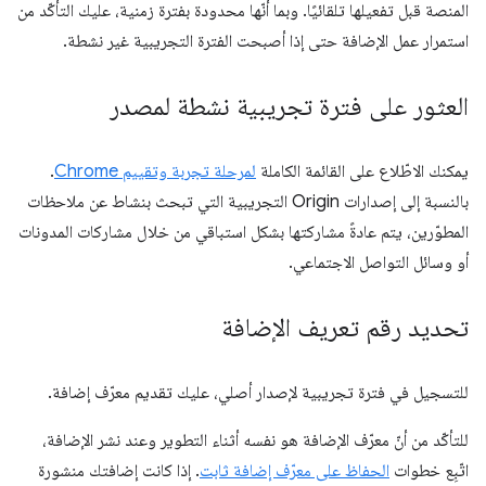
المنصة قبل تفعيلها تلقائيًا. وبما أنّها محدودة بفترة زمنية، عليك التأكّد من
استمرار عمل الإضافة حتى إذا أصبحت الفترة التجريبية غير نشطة.
العثور على فترة تجريبية نشطة لمصدر
يمكنك الاطّلاع على القائمة الكاملة
لمرحلة تجربة وتقييم Chrome
.
بالنسبة إلى إصدارات Origin التجريبية التي تبحث بنشاط عن ملاحظات
المطوّرين، يتم عادةً مشاركتها بشكل استباقي من خلال مشاركات المدونات
أو وسائل التواصل الاجتماعي.
تحديد رقم تعريف الإضافة
للتسجيل في فترة تجريبية لإصدار أصلي، عليك تقديم معرّف إضافة.
للتأكّد من أنّ معرّف الإضافة هو نفسه أثناء التطوير وعند نشر الإضافة،
اتّبِع خطوات
الحفاظ على معرّف إضافة ثابت
. إذا كانت إضافتك منشورة