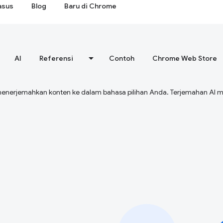
asus
Blog
Baru di Chrome
AI
Referensi
Contoh
Chrome Web Store
menerjemahkan konten ke dalam bahasa pilihan Anda. Terjemahan A