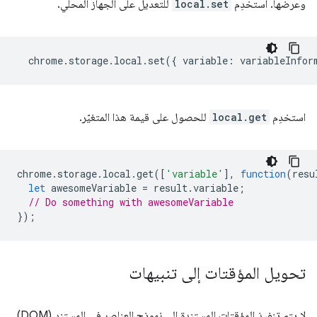
وعرضها. استخدِم
local.set
للتعديل على الجهاز المحلي.
chrome
.
storage
.
local
.
set
({
variable
:
variableInfor
استخدِم
local.get
للحصول على قيمة هذا المتغيّر.
chrome
.
storage
.
local
.
get
([
'variable'
],
function
(
resu
let
awesomeVariable
=
result
.
variable
;
// Do something with awesomeVariable
});
تحويل المؤقتات إلى تنبيهات
لا يتم تنفيذ المؤقتات المستنِدة إلى نموذج العناصر في المستند (DOM)،