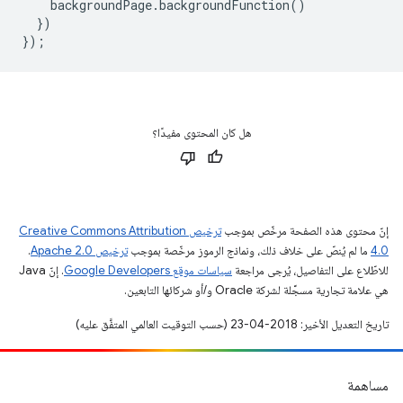
backgroundPage
.
backgroundFunction
()
})
});
هل كان المحتوى مفيدًا؟
إنّ محتوى هذه الصفحة مرخّص بموجب
ترخيص Creative Commons Attribution
4.0‏
ما لم يُنصّ على خلاف ذلك، ونماذج الرموز مرخّصة بموجب
ترخيص Apache 2.0‏
.
للاطّلاع على التفاصيل، يُرجى مراجعة
سياسات موقع Google Developers‏
. إنّ Java
هي علامة تجارية مسجَّلة لشركة Oracle و/أو شركائها التابعين.
تاريخ التعديل الأخير: 2018-04-23 (حسب التوقيت العالمي المتفَّق عليه)
مساهمة