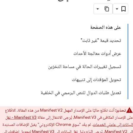
على هذه الصفحة
تحديد قيمة "غير ثابت"
عرض أدوات معالجة الأحداث
تسجيل تغييرات الحالة في مساحة التخزين
تحويل المؤقتات إلى تنبيهات
تعديل طلبات الدوال للنص البرمجي في الخلفية
تحذير:
أنت تطّلع حاليًا على الإصدار المهمل Manifest V2 من هذه المقالة. للاطّلاع
على الإصدار المكافئ في Manifest V3، يُرجى الانتقال إلى مقالة
Manifest V3 - نقل
البيانات إلى عاملي الخدمات
. لم يعُد "سوق Chrome الإلكتروني" يقبل الإضافات المستنِدة
إلى Manifest V2. يُرجى اتّباع
دليل نقل البيانات إلى Manifest V3
لتحويل إضافتك إلى