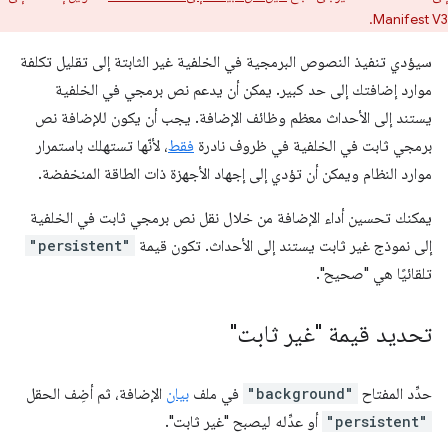
Manifest V3.
سيؤدي تنفيذ النصوص البرمجية في الخلفية غير الثابتة إلى تقليل تكلفة
موارد إضافتك إلى حد كبير. يمكن أن يدعم نص برمجي في الخلفية
يستند إلى الأحداث معظم وظائف الإضافة. يجب أن يكون للإضافة نص
برمجي ثابت في الخلفية في ظروف نادرة
فقط
، لأنّها تستهلك باستمرار
موارد النظام ويمكن أن تؤدي إلى إجهاد الأجهزة ذات الطاقة المنخفضة.
يمكنك تحسين أداء الإضافة من خلال نقل نص برمجي ثابت في الخلفية
إلى نموذج غير ثابت يستند إلى الأحداث. تكون قيمة
"persistent"
تلقائيًا هي "صحيح".
تحديد قيمة "غير ثابت"
حدِّد المفتاح
"background"
في ملف
بيان
الإضافة، ثم أضِف الحقل
"persistent"
أو عدِّله ليصبح "غير ثابت".