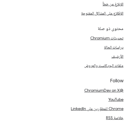
الإبلاغ عن خطأ
الاطّلاع على المشاكل المفتوحة
محتوى ذو صلة
تحديثات Chromium
دراسات الحالة
الأرشيف
ملفات البودكاست والعروض
Follow
@ChromiumDev on X
YouTube
Chrome للمطوّرين على LinkedIn
خلاصة RSS