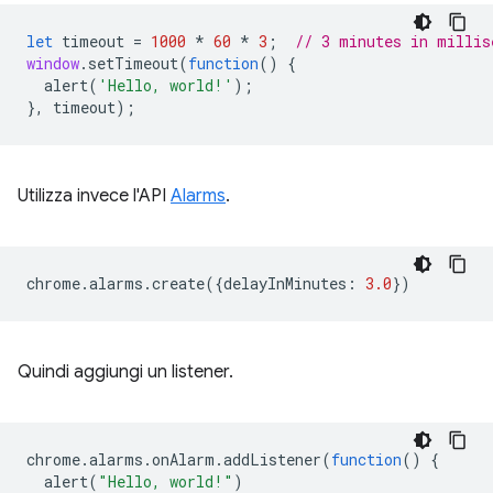
let
timeout
=
1000
*
60
*
3
;
// 3 minutes in millis
window
.
setTimeout
(
function
()
{
alert
(
'Hello, world!'
);
},
timeout
);
Utilizza invece l'API
Alarms
.
chrome
.
alarms
.
create
({
delayInMinutes
:
3.0
})
Quindi aggiungi un listener.
chrome
.
alarms
.
onAlarm
.
addListener
(
function
()
{
alert
(
"Hello, world!"
)