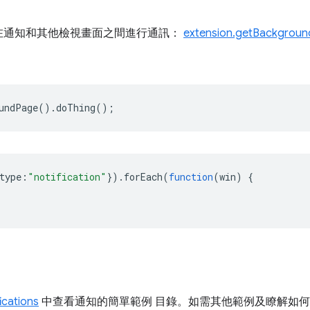
在通知和其他檢視畫面之間進行通訊：
extension.getBackgrou
：
undPage
().
doThing
();
type
:
"notification"
}).
forEach
(
function
(
win
)
{
ications
中查看通知的簡單範例 目錄。如需其他範例及瞭解如