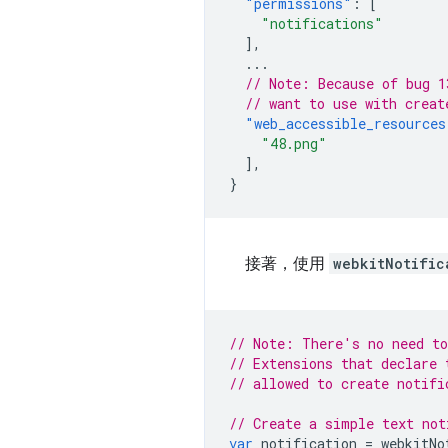
"permissions"
:
[
"notifications"
],
...
// Note: Because of bug 1
// want to use with creat
"web_accessible_resources
"48.png"
],
}
接著，使用
webkitNotific
// Note: There's no need to
// Extensions that declare 
// allowed to create notifi
// Create a simple text not
var
notification
=
webkitNo