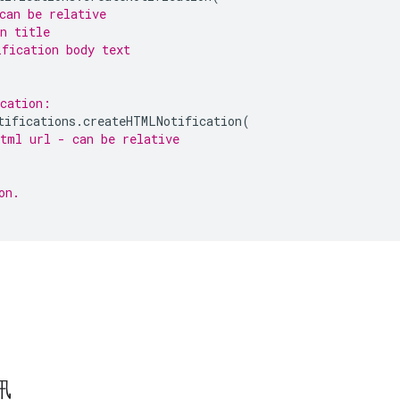
can be relative
n title
ification body text
ication:
tifications
.
createHTMLNotification
(
html url - can be relative
on.
訊