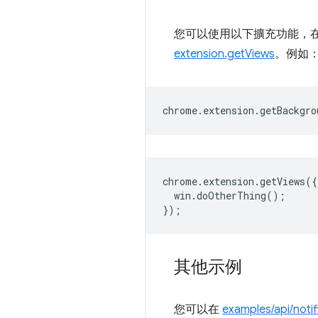
您可以使用以下擴充功能，
extension.getViews
。例如
chrome
.
extension
.
getBackgro
chrome
.
extension
.
getViews
({
win
.
doOtherThing
();
});
其他示例
您可以在
examples/api/notif