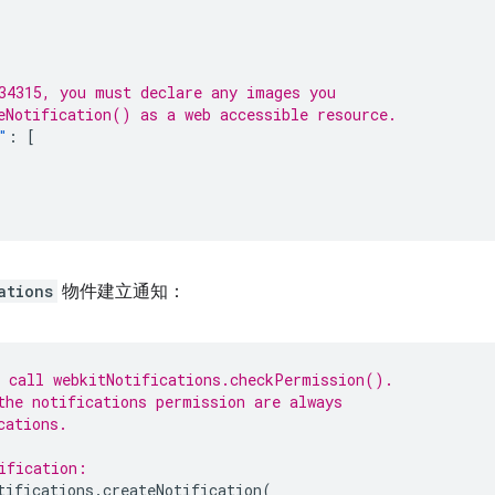
34315, you must declare any images you
eNotification() as a web accessible resource.
"
:
[
ations
物件建立通知：
 call webkitNotifications.checkPermission().
the notifications permission are always
cations.
ification:
tifications
.
createNotification
(