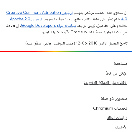
إنّ محتوى هذه الصفحة مرخّص بموجب
ترخيص Creative Commons Attribution
4.0‏
ما لم يُنصّ على خلاف ذلك، ونماذج الرموز مرخّصة بموجب
ترخيص Apache 2.0‏
.
للاطّلاع على التفاصيل، يُرجى مراجعة
سياسات موقع Google Developers‏
. إنّ Java
هي علامة تجارية مسجَّلة لشركة Oracle و/أو شركائها التابعين.
تاريخ التعديل الأخير: 2018-06-12 (حسب التوقيت العالمي المتفَّق عليه)
مساهمة
الإبلاغ عن خطأ
الاطّلاع على المشاكل المفتوحة
محتوى ذو صلة
تحديثات Chromium
دراسات الحالة
الأرشيف