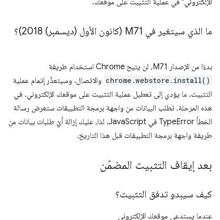
الإلكتروني" في عملية التثبيت على موقعك.
ما الذي سيتغير في M71 (كانون الأول (ديسمبر) 2018)؟
بدءًا من الإصدار M71، لن يتيح Chrome استخدام طريقة
chrome.webstore.install()
والاتصال. وسيتعذّر إتمام عملية
التثبيت، ما يؤدي إلى تعطيل عملية التثبيت على موقعك الإلكتروني. في
هذه المرحلة، تطلب البيانات من واجهة برمجة التطبيقات ستعرض رسالة
الخطأ TypeError في JavaScript. لذا، عليك إزالة أيّ طلبات بيانات من
طريقة واجهة برمجة التطبيقات قبل هذا التاريخ.
بعد إيقاف التثبيت المضمّن
كيف سيبدو تدفق التثبيت؟
عندما يستدعي موقعك الإلكتروني