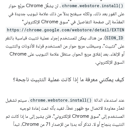
chrome.webstore.install()
، لن يشغِّل Chrome مربّع حوار
على الفور بعد ذلك. ولكنّه سيفتح بدلاً من ذلك علامة تبويب جديدة في
المقدّمة إلى صفحة التفاصيل في "سوق Chrome الإلكتروني"
https://chrome.google.com/webstore/detail/EXTEN
SION_ID
). من هناك، يمكن للمستخدم إجراء عملية تثبيت قياسية بالنقر
على "تثبيت"، وسيطلب مربع حوار من المستخدم قراءة الأذونات والتثبيت
أو الإلغاء. بعد إغلاق مربع الحوار، ستظل علامة التبويب على Chrome
السوق الإلكتروني.
كيف يمكنني معرفة ما إذا كانت عملية التثبيت ناجحة؟
عند استدعاء الدالة
chrome.webstore.install()
، سيتم تشغيل
تعذّر معاودة الاتصال مع ظهور خطأ. تفيد بأنّه تمت إعادة توجيه
المستخدم إلى "سوق Chrome الإلكتروني". فلن يشير إلى ما إذا كانت تم
التثبيت بنجاح أو لا. تذكر أنه بدءًا من الإصدار 71 من Chrome، تبدأ