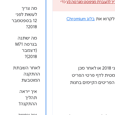
ך להעברת מניפסט מגרסה V3
כדי
מה צריך
לעשות לפני
בלוג Chromium
12 בספטמבר
2018?
מה ישתנה
בגרסה M71
(דצמבר
2018)?
לאחר השבתת
כל פריט בחנות האינטרנט של Chrome, כמו תוספים ואפליקציות, שפורסם לראשונה ב-12 ביוני 2018 או לאחר מכן
ההתקנה
מטית לדף פרטי הפריט
המוטבעת
י לגבי הפריטים הקיימים בחנות
איך ייראה
תהליך
ההתקנה?