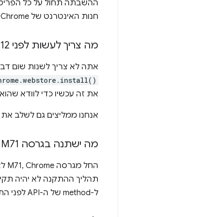
חנות האינטרנט של Chrome, שם המשתמשים יוכלו להשלים את להתקנה.
מה צריך לעשות לפני 12 בספטמבר 2018?
אתה לא צריך לשנות שום דב
hrome.webstore.install()
את זה עכשיו כדי לוודא שהו
אנחנו ממליצים גם לשלב את
מה ישתנה בגרסה M71 (דצמבר 2018)?
החל מגרסה M71, Chrome לא יתמוך יותר ב-method ובשיחות
ל-method של ה-API לפני התאריך הזה.