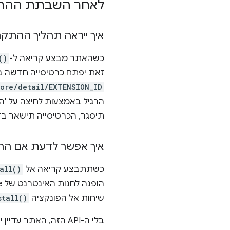
לאחר השבתת ההת
איך ייראה תהליך ההתקנ
כשהאתר מבצע קריאה ל-
()
זאת יפתח כרטיסייה חדשה בחזית 
ore/detail/EXTENSION_ID
הרגיל באמצעות לחיצה על '
תיסגר, הכרטיסייה תישאר בדפדפן Chrome חנות
איך אפשר לדעת אם ה
כשתתבצע קריאה אל
all()
שיחות אל הפונקציה
stall()
בלי ה-API הזה, האתר