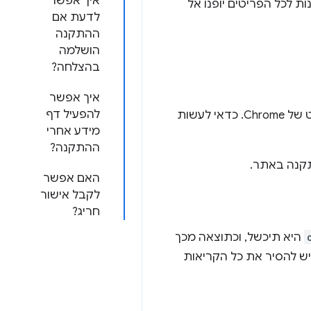
איך אפשר
100 מההתקנה מוטבעת ניסיונות לכל הפריטים יופנו אל
לדעת אם
ההתקנה
הושלמה
בהצלחה?
איך אפשר
להפעיל דף
עם ניווט ישירות לדף האפליקציה של הפריט בחנות האינטרנט של Chrome. כדאי לעשות
מידע אחרי
ההתקנה?
האם אפשר
לקבל אישור
חריג?
היא תיכשל, וכתוצאה מכך
 ההתקנה לא יהיה תקין באתר. בשלב הזה קריאות ל-API יקפיץ JavaScript TypeError. יש להסיר את כל הקריאות