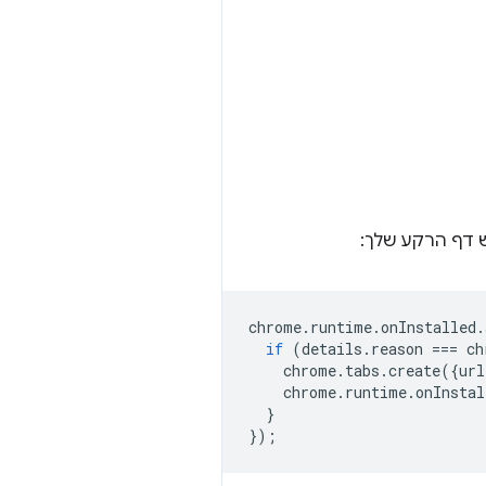
 דף הרקע שלך:
chrome
.
runtime
.
onInstalled
.
if
(
details
.
reason
===
ch
chrome
.
tabs
.
create
({
url
chrome
.
runtime
.
onInstal
}
});