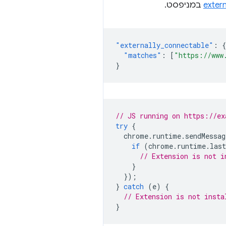
exter
במניפסט.
"externally_connectable"
:
{
"matches"
:
[
"https://www
}
// JS running on https://ex
try
{
chrome
.
runtime
.
sendMessag
if
(
chrome
.
runtime
.
last
// Extension is not i
}
});
}
catch
(
e
)
{
// Extension is not insta
}