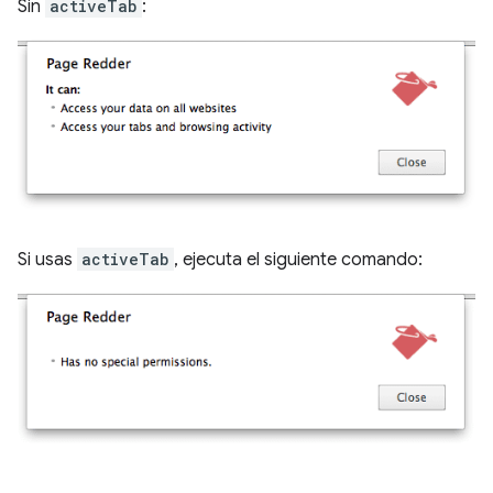
Sin
activeTab
:
Si usas
activeTab
, ejecuta el siguiente comando: