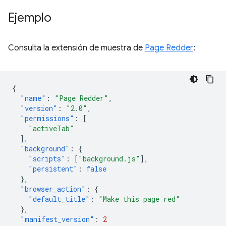
Ejemplo
Consulta la extensión de muestra de
Page Redder
:
{
"name"
:
"Page Redder"
,
"version"
:
"2.0"
,
"permissions"
:
[
"activeTab"
],
"background"
:
{
"scripts"
:
[
"background.js"
],
"persistent"
:
false
},
"browser_action"
:
{
"default_title"
:
"Make this page red"
},
"manifest_version"
:
2