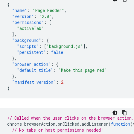
{
"name"
:
"Page Redder"
,
"version"
:
"2.0"
,
"permissions"
:
[
"activeTab"
],
"background"
:
{
"scripts"
:
[
"background.js"
],
"persistent"
:
false
},
"browser_action"
:
{
"default_title"
:
"Make this page red"
},
"manifest_version"
:
2
}
// Called when the user clicks on the browser action.
chrome
.
browserAction
.
onClicked
.
addListener
(
function
(
// No tabs or host permissions needed!