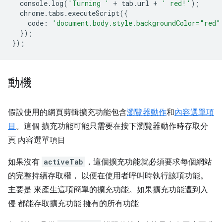
console
.
log
(
'Turning '
+
tab
.
url
+
' red!'
);
chrome
.
tabs
.
executeScript
({
code
:
'document.body.style.backgroundColor="red"
});
});
動機
假設使用的網頁剪輯擴充功能包含
瀏覽器動作
和
內容選單項
目
。這個 擴充功能可能只需要在按下瀏覽器動作時存取分
頁 內容選單項目
如果沒有
activeTab
，這個擴充功能就必須要求每個網站
的完整持續存取權， 以便在使用者呼叫時執行該項功能。
主要是 來產生這項簡單的擴充功能。如果擴充功能遭到入
侵 都能存取擴充功能 擁有的所有功能