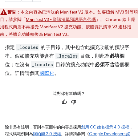
警告：
本文內容為已淘汰的 Manifest V2 版本。如要瞭解 MV3 對等項
目，請參閱「
Manifest V3 - 資訊清單預設語言代碼
」。 Chrome 線上應
用程式商店不再接受 Manifest V2 擴充功能。按照
資訊清單 V3 遷移指
南
，將擴充功能轉換為 Manifest V3。
指定
_locales
的子目錄，其中包含此擴充功能的預設字
串。假如擴充功能含有
_locales
目錄，則此為
必填
欄
位；在沒有
_locales
目錄的擴充功能中
必須不含
這個欄
位。詳情請參閱
國際化
。
這對你有幫助嗎？
除非另有註明，否則本頁面中的內容是採用
創用 CC 姓名標示 4.0 授權
，
程式碼範例則為
阿帕契 2.0 授權
。詳情請參閱《
Google Developers 網