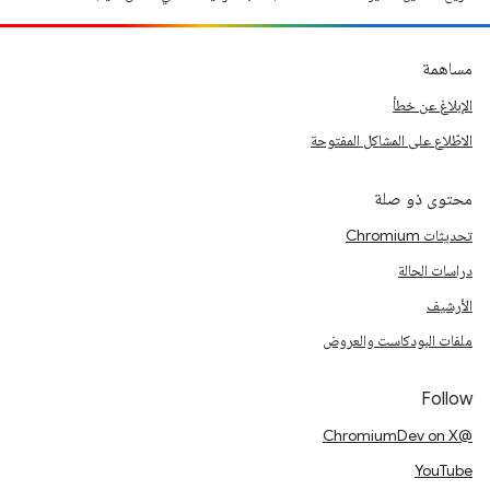
مساهمة
الإبلاغ عن خطأ
الاطّلاع على المشاكل المفتوحة
محتوى ذو صلة
تحديثات Chromium
دراسات الحالة
الأرشيف
ملفات البودكاست والعروض
Follow
@ChromiumDev on X
YouTube