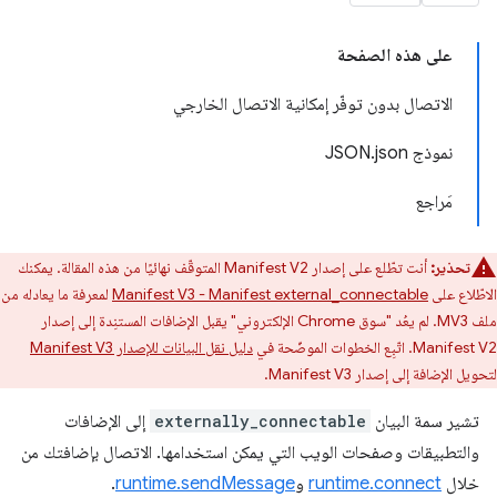
على هذه الصفحة
الاتصال بدون توفّر إمكانية الاتصال الخارجي
نموذج JSON.json
مَراجع
تحذير:
أنت تطّلع على إصدار Manifest V2 المتوقّف نهائيًا من هذه المقالة. يمكنك
الاطّلاع على
Manifest V3 - Manifest external_connectable
لمعرفة ما يعادله من
ملف MV3. لم يعُد "سوق Chrome الإلكتروني" يقبل الإضافات المستنِدة إلى إصدار
Manifest V2. اتّبِع الخطوات الموضّحة في
دليل نقل البيانات للإصدار Manifest V3
لتحويل الإضافة إلى إصدار Manifest V3.
تشير سمة البيان
externally_connectable
إلى الإضافات
والتطبيقات وصفحات الويب التي يمكن استخدامها. الاتصال بإضافتك من
خلال
runtime.connect
و
runtime.sendMessage
.