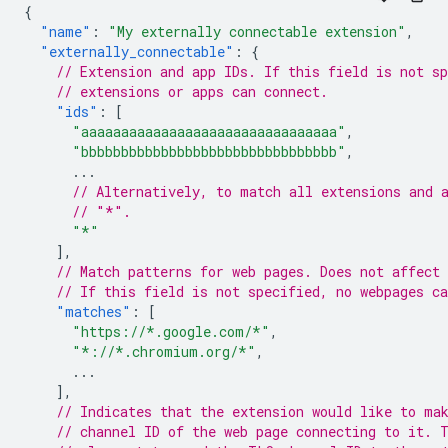
{
"name"
:
"My externally connectable extension"
,
"externally_connectable"
:
{
// Extension and app IDs. If this field is not sp
// extensions or apps can connect.
"ids"
:
[
"aaaaaaaaaaaaaaaaaaaaaaaaaaaaaaaa"
,
"bbbbbbbbbbbbbbbbbbbbbbbbbbbbbbbb"
,
...
// Alternatively, to match all extensions and 
// "*".
"*"
],
// Match patterns for web pages. Does not affect 
// If this field is not specified, no webpages ca
"matches"
:
[
"https://*.google.com/*"
,
"*://*.chromium.org/*"
,
...
],
// Indicates that the extension would like to ma
// channel ID of the web page connecting to it. 