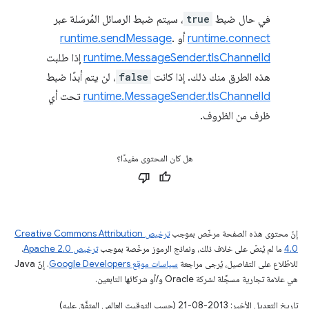
في حال ضبط
true
، سيتم ضبط الرسائل المُرسَلة عبر
runtime.connect
أو
.
runtime.sendMessage
runtime.MessageSender.tlsChannelId
إذا طلبت
هذه الطرق منك ذلك. إذا كانت
false
، لن يتم أبدًا ضبط
runtime.MessageSender.tlsChannelId
تحت أي
ظرف من الظروف.
هل كان المحتوى مفيدًا؟
إنّ محتوى هذه الصفحة مرخّص بموجب
ترخيص Creative Commons Attribution
4.0‏
ما لم يُنصّ على خلاف ذلك، ونماذج الرموز مرخّصة بموجب
ترخيص Apache 2.0‏
.
للاطّلاع على التفاصيل، يُرجى مراجعة
سياسات موقع Google Developers‏
. إنّ Java
هي علامة تجارية مسجَّلة لشركة Oracle و/أو شركائها التابعين.
تاريخ التعديل الأخير: 2013-08-21 (حسب التوقيت العالمي المتفَّق عليه)