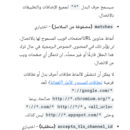
سيسمح حرف البدل
"*"
لجميع الإضافات والتطبيقات
بالاتصال.
matches
(مصفوفة من السلاسل)
- اختياري
أنماط عناوين URL
لصفحات الويب
المسموح لها بالاتصال.
لن يؤثّر ذلك في المحتوى. النصوص البرمجية
في حال ترك
هذا الحقل فارغًا أو غير محدَّد، لن تتمكّن أي صفحات ويب
من الاتصال.
لا يمكن أن تتضمّن الأنماط نطاقات أحرف بدل أو نطاقات
فرعية
لنطاقات المستوى الأعلى(الفعالة)
؛ تُعد
*://google.com/*
و
http://*.chromium.org/*
صالحة، بينما
<all_urls>
و
http://*/*
*://*.com/*
وحتى
http://*.appspot.com/*
ليس كذلك.
accepts_tls_channel_id
(منطقية)
- اختياري