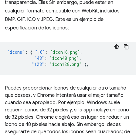
transparencia. Ellas Sin embargo, puede estar en
cualquier formato compatible con WebKit, incluidos
BMP, GIF, ICO y JPEG. Este es un ejemplo de
especificación de los iconos:
"icons"
:
{
"16"
:
"icon16.png"
,
"48"
:
"icon48.png"
,
"128"
:
"icon128.png"
},
Puedes proporcionar íconos de cualquier otro tamaño
que desees, y Chrome intentará usar el mejor tamaño
cuando sea apropiado. Por ejemplo, Windows suele
requerir íconos de 32 píxeles y, si la app incluye un ícono
de 32 píxeles, Chrome elegirá eso en lugar de reducir un
ícono de 48 píxeles hacia abajo. Sin embargo, debes
asegurarte de que todos los iconos sean cuadrados; de