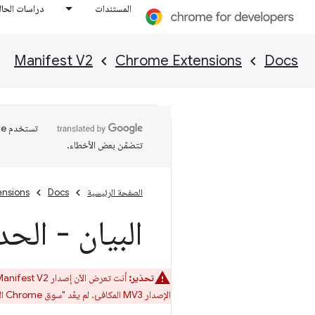
المستندات
دراسات الحال
Manifest V2
Chrome Extensions
Docs
تتضمّن بعض الأخطاء.
الصفحة الرئيسية
Docs
ensions
البيان - الحد ا
تحذير:
أنت تعرض الآن إصدار Manifest V2 المتوقف نهائيًا لهذه المقالة. يمكنك الاطّلاع على
الإصدار MV3 المكافئ. لم يعُد "سوق Chrome الإلكتروني" يقبل إضافات Manifest V2. اتّبِع