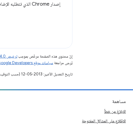
إصدار Chrome الذي تتطلبه الإضافة أو التطبيق أو المظهر، إن توفّر. تنسيق هذه السلسلة هو نفس تنسيق حقل
إنّ محتوى هذه الصفحة مرخّص بموجب
ترخيص Creative Commons Attribution 4.0‏
يُرجى مراجعة
سياسات موقع Google Developers‏
تاريخ التعديل الأخير: 2013-05-12 (حسب التوقيت العالمي المتفَّق عليه)
مساهمة
الإبلاغ عن خطأ
الاطّلاع على المشاكل المفتوحة