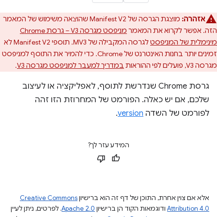
אזהרה:
מוצגת הגרסה של Manifest V2 שהוצאה משימוש של המאמר
הזה. אפשר לקרוא את המאמר
מניפסט מגרסה V3 – גרסת Chrome
מינימלית של המניפסט
לגרסה המקבילה של MV3. תוספי Manifest V2 לא
זמינים יותר בחנות האינטרנט של Chrome. כדי להמיר את התוסף למניפסט
מגרסה V3, פועלים לפי ההוראות
במדריך למעבר למניפסט מגרסה V3
.
גרסת Chrome שנדרשת לתוסף, לאפליקציה או לעיצוב
שלכם, אם יש כאלה. הפורמט של המחרוזת הזו זהה
לפורמט של השדה
version
.
המידע עזר לך?
אלא אם צוין אחרת, התוכן של דף זה הוא ברישיון
Creative Commons
Attribution 4.0
ודוגמאות הקוד הן ברישיון
Apache 2.0
. לפרטים, ניתן לעיין