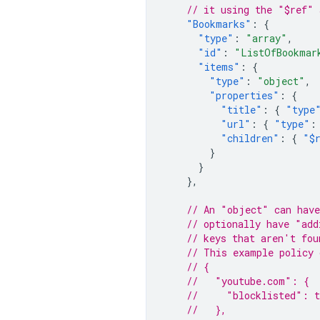
// it using the "$ref" 
"Bookmarks"
:
{
"type"
:
"array"
,
"id"
:
"ListOfBookmar
"items"
:
{
"type"
:
"object"
,
"properties"
:
{
"title"
:
{
"type
"url"
:
{
"type"
:
"children"
:
{
"$
}
}
},
// An "object" can have
// optionally have "add
// keys that aren't fou
// This example policy 
// {
//   "youtube.com": {
//     "blocklisted": t
//   },