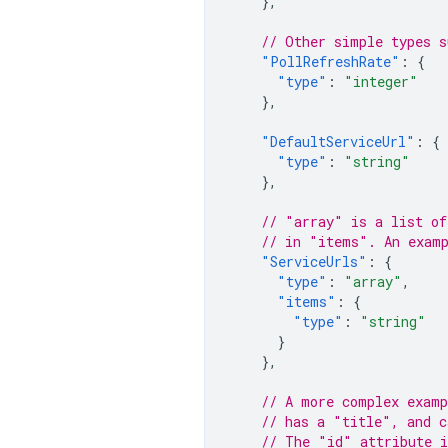
},
// Other simple types s
"PollRefreshRate"
:
{
"type"
:
"integer"
},
"DefaultServiceUrl"
:
{
"type"
:
"string"
},
// "array" is a list of
// in "items". An exam
"ServiceUrls"
:
{
"type"
:
"array"
,
"items"
:
{
"type"
:
"string"
}
},
// A more complex examp
// has a "title", and c
// The "id" attribute i