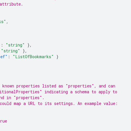
attribute.
ks"
,
"
:
"string"
},
"string"
},
ref"
:
"ListOfBookmarks"
}
 known properties listed as "properties", and can
itionalProperties" indicating a schema to apply to
nd in "properties".
could map a URL to its settings. An example value:
rue