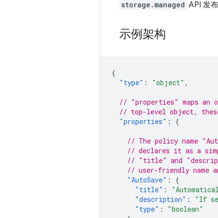
storage.managed
API 发
示例架构
{
"type"
:
"object"
,
// "properties" maps an o
// top-level object, thes
"properties"
:
{
// The policy name "Aut
// declares it as a sim
// "title" and "descrip
// user-friendly name a
"AutoSave"
:
{
"title"
:
"Automatica
"description"
:
"If s
"type"
:
"boolean"