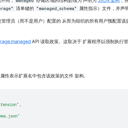
域不同，
managed
存储区域的结构必须为 声明为
JSON 架构
，并
orage"
清单键的
"managed_schema"
属性指示）文件，并声明
统管理员（而不是用户）配置的 从而为组织的所有用户预配置该
orage.managed
API 读取政策。这取决于 扩展程序以强制执行
属性表示扩展名中包含该政策的文件 架构。
xtension"
,
ema.json"