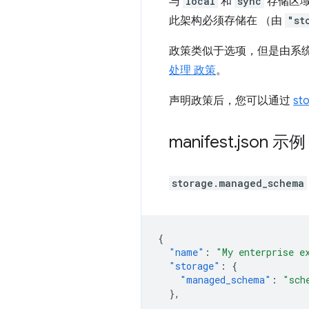
与
local
和
sync
存储区
此架构必须存储在 （由
"st
政策类似于选项，但是由系
处理 政策
。
声明政策后，您可以通过
st
manifest
.
json 示例
storage.managed_schema
{
"name"
:
"My enterprise e
"storage"
:
{
"managed_schema"
:
"sch
},
...