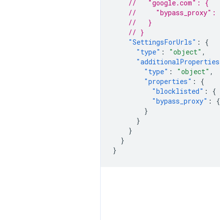
//   "google.com": {
//     "bypass_proxy": 
//   }
// }
"SettingsForUrls"
:
{
"type"
:
"object"
,
"additionalProperties
"type"
:
"object"
,
"properties"
:
{
"blocklisted"
:
{
"bypass_proxy"
:
{
}
}
}
}
}