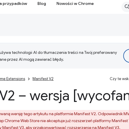
ia przypadków
Blog
Nowości w Chrome
żywa technologii AI do tłumaczenia treści na Twój preferowany
ne przez AI mogą zawierać błędy.
me Extensions
Manifest V2
Czy te ws
V2 – wersja [wycofa
aną wersję tego artykułu na platformie Manifest V2. Odpowiednik MV
lep Chrome Web Store nie akceptuje już rozszerzeń platformy Manifest 
y Manifest V3
, aby przekonwertować rozszerzenie na Manifest V3.