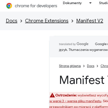
Dokumenty
Stud
Docs
Chrome Extensions
Manifest V2
Google u
język. Tłumaczenia wygenerowa
Strona główna
Docs
Chro
Manifest 
Ostrzeżenie:
wyświetlasz wycofyw
w wersji 3 – wersja pliku manifestu
. Sk
przewodnikiem po migracji z platform