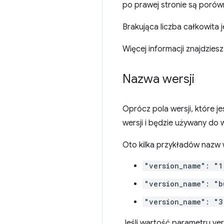
po prawej stronie są porówn
Brakująca liczba całkowita je
Więcej informacji znajdzies
Nazwa wersji
Oprócz pola wersji, które j
wersji i będzie używany do w
Oto kilka przykładów nazw w
"version_name": "1
"version_name": "b
"version_name": "3
Jeśli wartość parametru ver