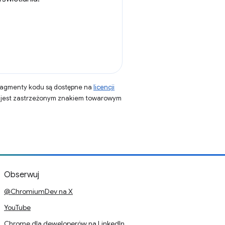
fragmenty kodu są dostępne na
licencji
a jest zastrzeżonym znakiem towarowym
Obserwuj
@ChromiumDev na X
YouTube
Chrome dla deweloperów na LinkedIn