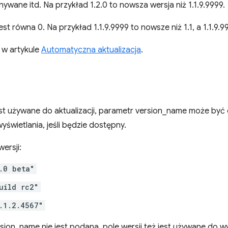
ywane itd. Na przykład 1.2.0 to nowsza wersja niż 1.1.9.9999.
st równa 0. Na przykład 1.1.9.9999 to nowsze niż 1.1, a 1.1.9.99
z w artykule
Automatyczna aktualizacja
.
est używane do aktualizacji, parametr version_name może być
yświetlania, jeśli będzie dostępny.
ersji:
.0 beta"
uild rc2"
.1.2.4567"
sion_name nie jest podana, pole wersji też jest używane do wy