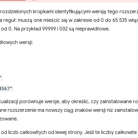
 rozdzielonych kropkami identyfikującymi wersję tego rozszer
a reguł: muszą one mieścić się w zakresie od 0 do 65 535 włącz
 od 0. Na przykład 99999 i 032 są nieprawidłowe.
dłowych wersji:
"
4567"
alizacji porównuje wersje, aby określić, czy zainstalowane 
owane rozszerzenie ma nowszy ciąg znaków wersji niż zainstalo
izowane.
d liczb całkowitych od lewej strony. Jeśli te liczby całkowite