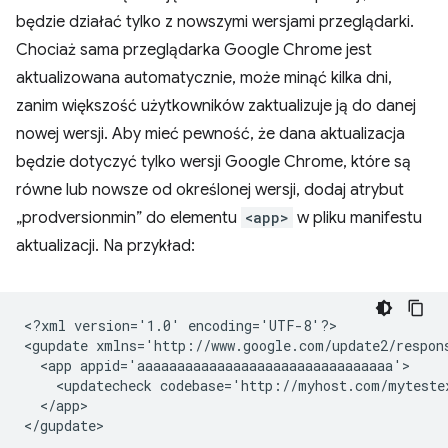
będzie działać tylko z nowszymi wersjami przeglądarki.
Chociaż sama przeglądarka Google Chrome jest
aktualizowana automatycznie, może minąć kilka dni,
zanim większość użytkowników zaktualizuje ją do danej
nowej wersji. Aby mieć pewność, że dana aktualizacja
będzie dotyczyć tylko wersji Google Chrome, które są
równe lub nowsze od określonej wersji, dodaj atrybut
„prodversionmin” do elementu
<app>
w pliku manifestu
aktualizacji. Na przykład:
<?xml
version='1.0'
encoding='UTF-8'?>

<gupdate
xmlns='http://www.google.com/update2/respon
<app
<updatecheck
codebase='http://myhost.com/myteste
</app>
