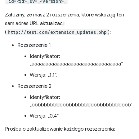
_id=<id>_&v=_<version>_
Załóżmy, że masz 2 rozszerzenia, które wskazują ten
sam adres URL aktualizacji
(
http://test.com/extension_updates.php
):
Rozszerzenie 1
Identyfikator:
„aaaaaaaaaaaaaaaaaaaaaaaaaaaaaaaa”
Wersja: „1.1”.
Rozszerzenie 2
Identyfikator:
„bbbbbbbbbbbbbbbbbbbbbbbbbbbbbbbb”
Wersja: „0.4”
Prośba o zaktualizowanie każdego rozszerzenia: