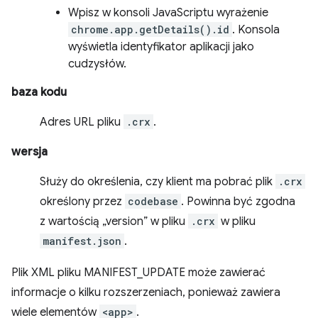
Wpisz w konsoli JavaScriptu wyrażenie
chrome.app.getDetails().id
. Konsola
wyświetla identyfikator aplikacji jako
cudzysłów.
baza kodu
Adres URL pliku
.crx
.
wersja
Służy do określenia, czy klient ma pobrać plik
.crx
określony przez
codebase
. Powinna być zgodna
z wartością „version” w pliku
.crx
w pliku
manifest.json
.
Plik XML pliku MANIFEST_UPDATE może zawierać
informacje o kilku rozszerzeniach, ponieważ zawiera
wiele elementów
<app>
.