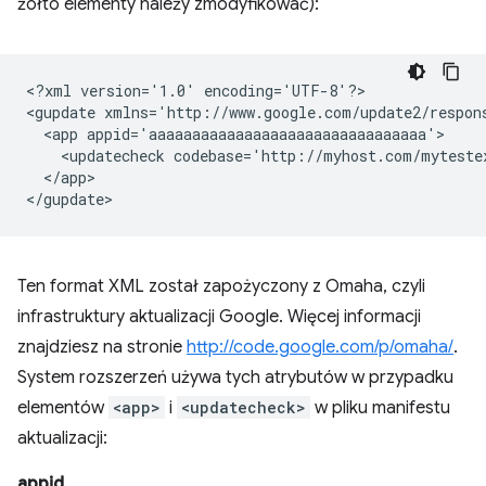
żółto elementy należy zmodyfikować):
<?xml
version='1.0'
encoding='UTF-8'?>

<gupdate
xmlns='http://www.google.com/update2/respon
<app
<updatecheck
codebase='http://myhost.com/myteste
</app>

Ten format XML został zapożyczony z Omaha, czyli
infrastruktury aktualizacji Google. Więcej informacji
znajdziesz na stronie
http://code.google.com/p/omaha/
.
System rozszerzeń używa tych atrybutów w przypadku
elementów
<app>
i
<updatecheck>
w pliku manifestu
aktualizacji:
appid