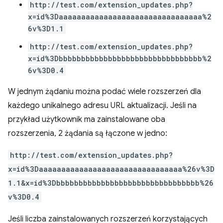
http://test.com/extension_updates.php?
x=id%3Daaaaaaaaaaaaaaaaaaaaaaaaaaaaaaaa%2
6v%3D1.1
http://test.com/extension_updates.php?
x=id%3Dbbbbbbbbbbbbbbbbbbbbbbbbbbbbbbbb%2
6v%3D0.4
W jednym żądaniu można podać wiele rozszerzeń dla
każdego unikalnego adresu URL aktualizacji. Jeśli na
przykład użytkownik ma zainstalowane oba
rozszerzenia, 2 żądania są łączone w jedno:
http://test.com/extension_updates.php?
x=id%3Daaaaaaaaaaaaaaaaaaaaaaaaaaaaaaaa%26v%3D
1.1&x=id%3Dbbbbbbbbbbbbbbbbbbbbbbbbbbbbbbbb%26
v%3D0.4
Jeśli liczba zainstalowanych rozszerzeń korzystających