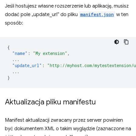
Jeśli hostujesz własne rozszerzenie lub aplikację, musisz
dodać pole „update_url” do pliku
manifest.json
w ten
sposób:
{
"name"
:
"My extension"
,
...
"update_url"
:
"http://myhost.com/mytestextension/
...
}
Aktualizacja pliku manifestu
Manifest aktualizacji zwracany przez serwer powinien
być dokumentem XML o takim wyglądzie (zaznaczone na