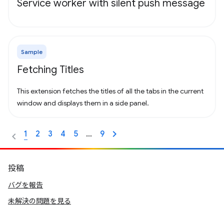
Service worker with silent push message
Sample
Fetching Titles
This extension fetches the titles of all the tabs in the current
window and displays them in a side panel.
1
2
3
4
5
…
9
投稿
バグを報告
未解決の問題を見る