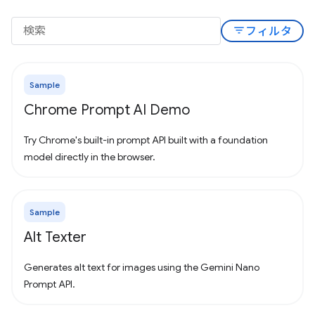
filter_list
フィルタ
Sample
Chrome Prompt AI Demo
Try Chrome's built-in prompt API built with a foundation
model directly in the browser.
Sample
Alt Texter
Generates alt text for images using the Gemini Nano
Prompt API.