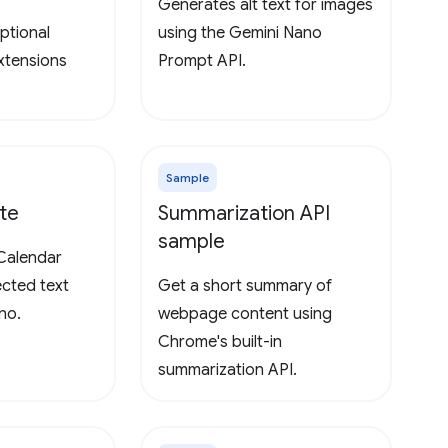
Generates alt text for images
ptional
using the Gemini Nano
extensions
Prompt API.
Sample
te
Summarization API
sample
Calendar
ected text
Get a short summary of
no.
webpage content using
Chrome's built-in
summarization API.