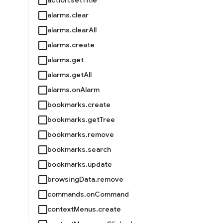
alarms.clear
alarms.clearAll
alarms.create
alarms.get
alarms.getAll
alarms.onAlarm
bookmarks.create
bookmarks.getTree
bookmarks.remove
bookmarks.search
bookmarks.update
browsingData.remove
commands.onCommand
contextMenus.create