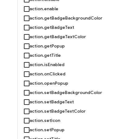
action.enable
action.getBadgeBackgroundColor
action.getBadgeText
action.getBadgeTextColor
action.getPopup
action.getTitle
action.isEnabled
action.onClicked
action.openPopup
action.setBadgeBackgroundColor
action.setBadgeText
action.setBadgeTextColor
action.setIcon
action.setPopup
action.setTitle