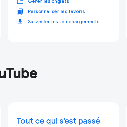
tabs
Gérer les onglets
bookmarks
Personnaliser les favoris
download
Surveiller les téléchargements
ouTube
Tout ce qui s'est passé