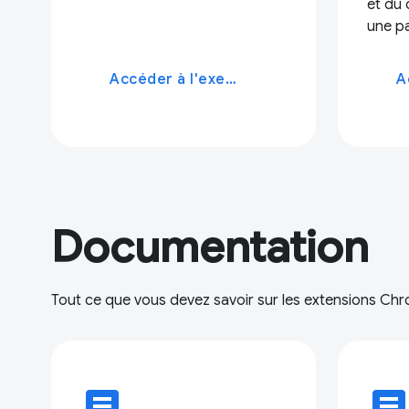
et du 
une p
Accéder à l'exemple
Documentation
Tout ce que vous devez savoir sur les extensions Ch
article
articl