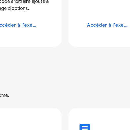
code arbitraire ajouté à
age d'options.
Accéder à l'exemple
Accéder à l'exemple
rome.
e
article