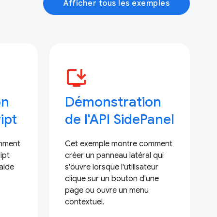
Afficher tous les exemples
install_desktop
on
Démonstration
ipt
de l'API SidePanel
mment
Cet exemple montre comment
ipt
créer un panneau latéral qui
aide
s'ouvre lorsque l'utilisateur
clique sur un bouton d'une
page ou ouvre un menu
contextuel.