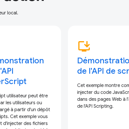
ur local.
p
install_desktop
onstration
Démonstrati
l'API
de l'API de scr
rScript
Cet exemple montre co
injecter du code JavaScr
ipt utilisateur peut être
dans des pages Web à l'
ar les utilisateurs ou
de l'API Scripting.
argé à partir d'un dépôt
ipts. Cet exemple vous
 d'injecter des fichiers