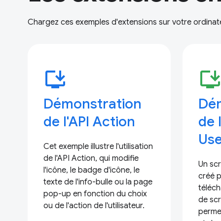
Chargez ces exemples d'extensions sur votre ordinate
install_desktop
install_deskto
Démonstration
Dém
de l'API Action
de 
Use
Cet exemple illustre l'utilisation
de l'API Action, qui modifie
Un scr
l'icône, le badge d'icône, le
créé p
texte de l'info-bulle ou la page
téléch
pop-up en fonction du choix
de scr
ou de l'action de l'utilisateur.
permet