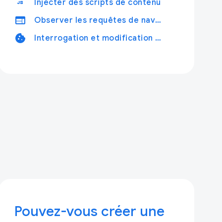
javascript
Injecter des scripts de contenu
web
Observer les requêtes de navigation Web
cookie
Interrogation et modification des cookies
Pouvez-vous créer une