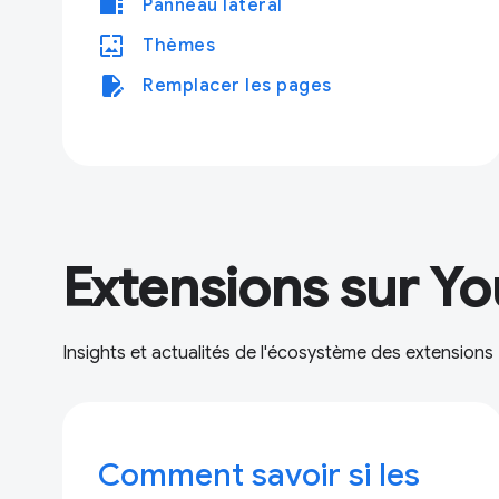
view_sidebar
Panneau latéral
wallpaper
Thèmes
edit_document
Remplacer les pages
Extensions sur Y
Insights et actualités de l'écosystème des extensions
Comment savoir si les