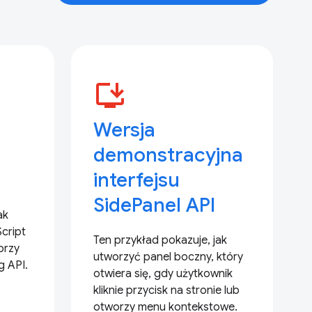
install_desktop
Wersja
demonstracyjna
interfejsu
SidePanel API
ak
cript
Ten przykład pokazuje, jak
przy
utworzyć panel boczny, który
g API.
otwiera się, gdy użytkownik
kliknie przycisk na stronie lub
otworzy menu kontekstowe.