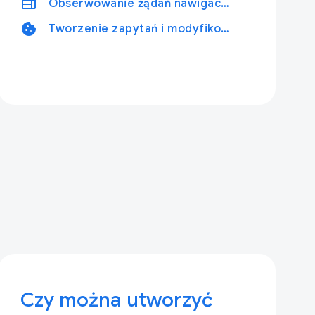
web
Obserwowanie żądań nawigacji w internecie
cookie
Tworzenie zapytań i modyfikowanie plików cookie
Czy można utworzyć