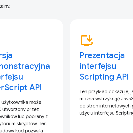
alny.
p
install_desktop
sja
Prezentacja
monstracyjna
interfejsu
erfejsu
Scripting API
rScript API
Ten przykład pokazuje, j
można wstrzyknąć JavaS
t użytkownika może
do stron internetowych 
ć utworzony przez
użyciu interfejsu Scriptin
owników lub pobrany z
ytorium skryptów. Ten
ładowy kod pozwala