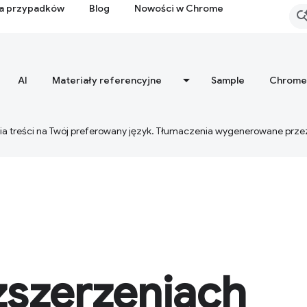
ia przypadków
Blog
Nowości w Chrome
AI
Materiały referencyjne
Sample
Chrome
ia treści na Twój preferowany język. Tłumaczenia wygenerowane prze
zszerzeniach