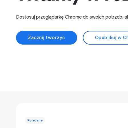
Dostosuj przeglądarkę Chrome do swoich potrzeb, aby
Zacznij tworzyć
Opublikuj w 
Polecane