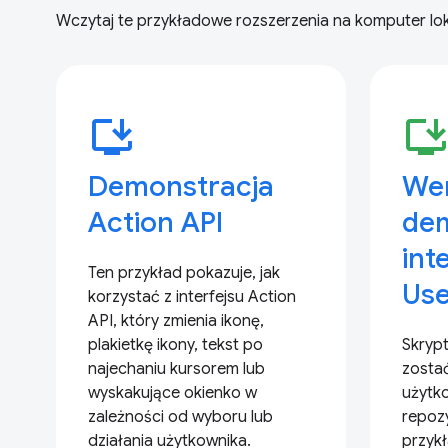
Wczytaj te przykładowe rozszerzenia na komputer lok
install_desktop
install_deskto
Demonstracja
Wer
Action API
de
int
Ten przykład pokazuje, jak
Use
korzystać z interfejsu Action
API, który zmienia ikonę,
plakietkę ikony, tekst po
Skryp
najechaniu kursorem lub
zosta
wyskakujące okienko w
użytk
zależności od wyboru lub
repoz
działania użytkownika.
przyk