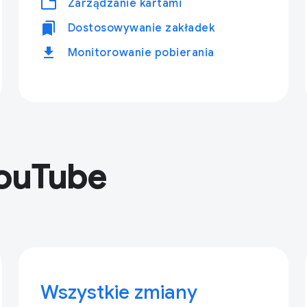
tabs
Zarządzanie kartami
bookmarks
Dostosowywanie zakładek
download
Monitorowanie pobierania
YouTube
Wszystkie zmiany