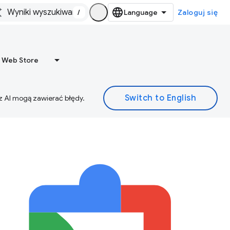
/
Zaloguj się
 Web Store
z AI mogą zawierać błędy.