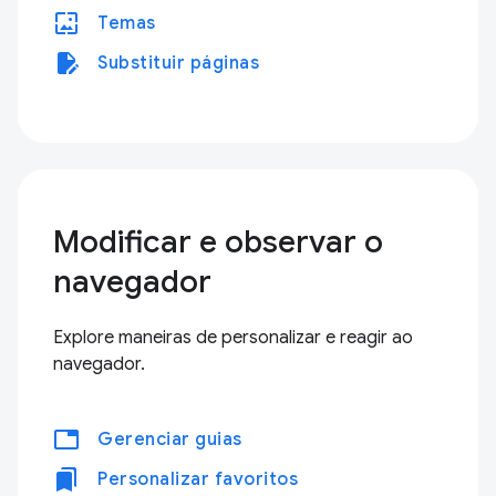
wallpaper
Temas
edit_document
Substituir páginas
Modificar e observar o
navegador
Explore maneiras de personalizar e reagir ao
navegador.
tabs
Gerenciar guias
bookmarks
Personalizar favoritos