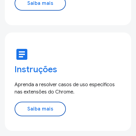
Saiba mais
article
Instruções
Aprenda a resolver casos de uso específicos
nas extensões do Chrome.
Saiba mais