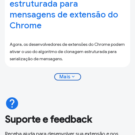
estruturada para
mensagens de extensão do
Chrome
Agora, os desenvolvedores de extensões do Chrome podem
ativar o uso do algoritmo de clonagem estruturada para
serialização de mensagens.
expand_more
Mais
help
Suporte e feedback
Receba ajuda para desenvolver sua extensão e nos