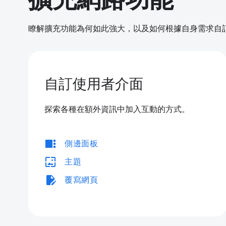
瞭解擴充功能為何如此強大，以及如何根據自身需求自訂 C
自訂使用者介面
探索各種在額外資訊中加入互動的方式。
view_sidebar
側邊面板
wallpaper
主題
edit_document
覆寫網頁