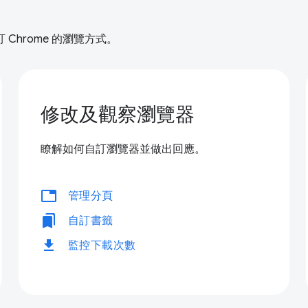
hrome 的瀏覽方式。
修改及觀察瀏覽器
瞭解如何自訂瀏覽器並做出回應。
tabs
管理分頁
bookmarks
自訂書籤
download
監控下載次數