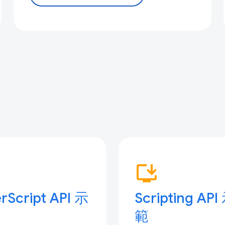
p
install_desktop
rScript API 示
Scripting API
範