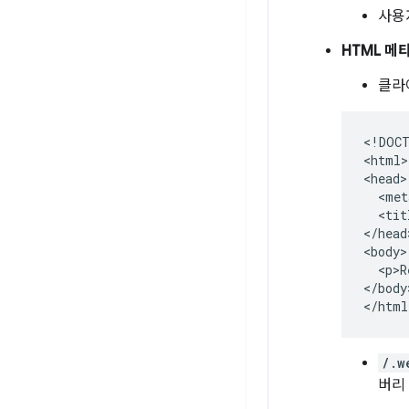
사용
HTML 메
클라
<!DOCT
<html>

<head>

  <met
  <tit
</head>
<body>

  <p>R
</body>
/.w
버리