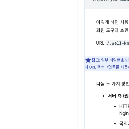
이렇게 하면 사용
화된 도구와 호환
URL
/.well-k
참고:
일부 비밀번호 변
나 URL 프래그먼트를 사
다음 두 가지 방
서버 측 (권
HTT
Ngi
목적