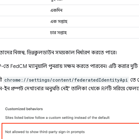
একদিন
এক সপ্তাহ
চার সপ্তাহ
 তাদের নিজস্ব, ভিন্ন, কুলডাউন সময়কাল নির্ধারণ করতে পারে।
-তে FedCM ম্যানুয়ালি পুনরায় সক্ষম করতে পারবেন। এটি করার দুটি 
রী
chrome://settings/content/federatedIdentityApi
তে ন
ন-ইন প্রম্পট দেখানোর অনুমতি নেই" তালিকা থেকে RPটি সরিয়ে ফেল