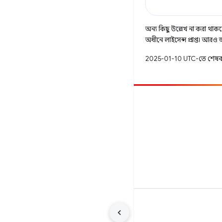
অন্য কিছু উল্লেখ না করা থাকলে,
অধীনে লাইসেন্স প্রাপ্ত। আরও
2025-01-10 UTC-তে শেষব
অবদান
একটি বাগ ফাইল করুন
খোলা সমস্যা দেখুন
শর্তাবলী
গোপনীয়তা
Manage cookies