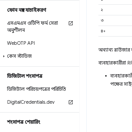
২
ফোন নম্বর যাচাইকরণ
৩
এসএমএস ওটিপি ফর্ম সেরা
অনুশীলন
৪+
Web
OTP API
অন্যান্য ব্রাউজার
কেস স্টাডিজ
ব্যবহারকারীরা RP
ব্যবহারকা
ডিজিটাল শংসাপত্র
পক্ষের সাই
ডিজিটাল পরিচয়পত্রের পরিচিতি
Digital
Credentials
.
dev
শংসাপত্র শেয়ারিং