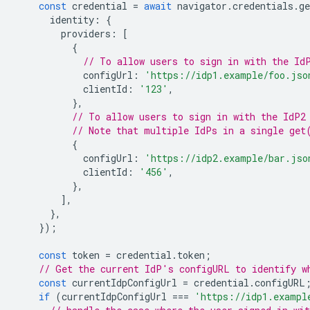
const
credential
=
await
navigator
.
credentials
.
ge
identity
:
{
providers
:
[
{
// To allow users to sign in with the Id
configUrl
:
'https://idp1.example/foo.jso
clientId
:
'123'
,
},
// To allow users to sign in with the IdP2
// Note that multiple IdPs in a single get
{
configUrl
:
'https://idp2.example/bar.jso
clientId
:
'456'
,
},
],
},
});
const
token
=
credential
.
token
;
// Get the current IdP's configURL to identify w
const
currentIdpConfigUrl
=
credential
.
configURL
if
(
currentIdpConfigUrl
===
'https://idp1.exampl