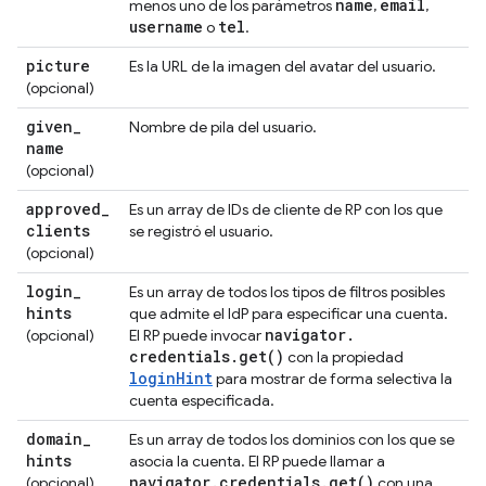
name
email
menos uno de los parámetros
,
,
username
tel
o
.
picture
Es la URL de la imagen del avatar del usuario.
(opcional)
given
_
Nombre de pila del usuario.
name
(opcional)
approved
_
Es un array de IDs de cliente de RP con los que
clients
se registró el usuario.
(opcional)
login
_
Es un array de todos los tipos de filtros posibles
hints
que admite el IdP para especificar una cuenta.
navigator
.
(opcional)
El RP puede invocar
credentials
.
get(
)
con la propiedad
loginHint
para mostrar de forma selectiva la
cuenta especificada.
domain
_
Es un array de todos los dominios con los que se
hints
asocia la cuenta. El RP puede llamar a
navigator
.
credentials
.
get(
)
(opcional)
con una