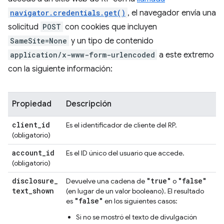
navigator.credentials.get()
, el navegador envía una
solicitud
POST
con cookies que incluyen
SameSite=None
y un tipo de contenido
application/x-www-form-urlencoded
a este extremo
con la siguiente información:
Propiedad
Descripción
client
_
id
Es el identificador de cliente del RP.
(obligatorio)
account
_
id
Es el ID único del usuario que accede.
(obligatorio)
disclosure
_
"true"
"false"
Devuelve una cadena de
o
text
_
shown
(en lugar de un valor booleano). El resultado
"false"
es
en los siguientes casos:
Si no se mostró el texto de divulgación