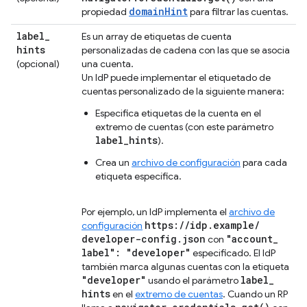
domainHint
propiedad
para filtrar las cuentas.
label
_
Es un array de etiquetas de cuenta
hints
personalizadas de cadena con las que se asocia
(opcional)
una cuenta.
Un IdP puede implementar el etiquetado de
cuentas personalizado de la siguiente manera:
Especifica etiquetas de la cuenta en el
extremo de cuentas (con este parámetro
label_hints
).
Crea un
archivo de configuración
para cada
etiqueta específica.
Por ejemplo, un IdP implementa el
archivo de
https:
/
/
idp
.
example
/
configuración
developer-config
.
json
"account
_
con
label": "developer"
especificado. El IdP
también marca algunas cuentas con la etiqueta
"developer"
label
_
usando el parámetro
hints
en el
extremo de cuentas
. Cuando un RP