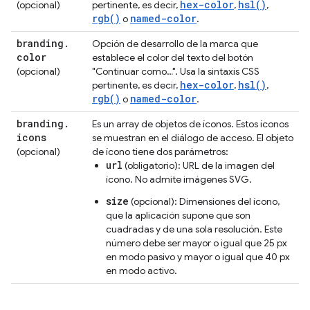
hex-color
hsl()
(opcional)
pertinente, es decir,
,
,
rgb()
named-color
o
.
branding
.
Opción de desarrollo de la marca que
color
establece el color del texto del botón
(opcional)
"Continuar como…". Usa la sintaxis CSS
hex-color
hsl()
pertinente, es decir,
,
,
rgb()
named-color
o
.
branding
.
Es un array de objetos de íconos. Estos íconos
icons
se muestran en el diálogo de acceso. El objeto
(opcional)
de ícono tiene dos parámetros:
url
(obligatorio): URL de la imagen del
ícono. No admite imágenes SVG.
size
(opcional): Dimensiones del ícono,
que la aplicación supone que son
cuadradas y de una sola resolución. Este
número debe ser mayor o igual que 25 px
en modo pasivo y mayor o igual que 40 px
en modo activo.