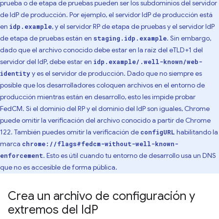
prueba o de etapa de pruebas pueden ser los subdominios del servidor
de IdP de producción. Por ejemplo, el servidor IdP de producción está
en
, y el servidor RP de etapa de pruebas y el servidor IdP
idp.example
de etapa de pruebas están en
. Sin embargo,
staging.idp.example
dado que el archivo conocido debe estar en la raíz del eTLD+1 del
servidor del IdP, debe estar en
idp.example/.well-known/web-
y es el servidor de producción. Dado que no siempre es
identity
posible que los desarrolladores coloquen archivos en el entorno de
producción mientras están en desarrollo, esto les impide probar
FedCM. Si el dominio del RP y el dominio del IdP son iguales, Chrome
puede omitir la verificación del archivo conocido a partir de Chrome
122. También puedes omitir la verificación de
habilitando la
configURL
marca
chrome://flags#fedcm-without-well-known-
. Esto es útil cuando tu entorno de desarrollo usa un DNS
enforcement
que no es accesible de forma pública.
Crea un archivo de configuración y
extremos del Id
P