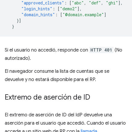
"approved_clients"
:
[
"abc"
,
"def"
,
"ghi"
],
"login_hints"
:
[
"demo2"
],
"domain_hints"
:
[
"@domain.example"
]
}]
}
Si el usuario no accedió, responde con
HTTP 401
(No
autorizado).
El navegador consume la lista de cuentas que se
devuelve y no estará disponible para el RP.
Extremo de aserción de ID
El extremo de aserción de ID del IdP devuelve una
aserción para el usuario que accedió. Cuando el usuario
accede a un sitio web de RP con la
llamada