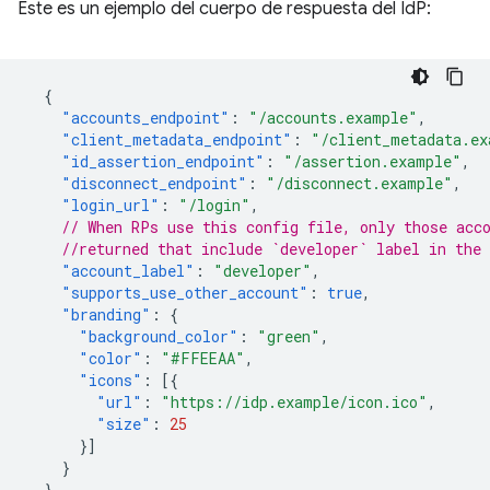
Este es un ejemplo del cuerpo de respuesta del IdP:
{
"accounts_endpoint"
:
"/accounts.example"
,
"client_metadata_endpoint"
:
"/client_metadata.ex
"id_assertion_endpoint"
:
"/assertion.example"
,
"disconnect_endpoint"
:
"/disconnect.example"
,
"login_url"
:
"/login"
,
// When RPs use this config file, only those acc
//returned that include `developer` label in the 
"account_label"
:
"developer"
,
"supports_use_other_account"
:
true
,
"branding"
:
{
"background_color"
:
"green"
,
"color"
:
"#FFEEAA"
,
"icons"
:
[{
"url"
:
"https://idp.example/icon.ico"
,
"size"
:
25
}]
}
}