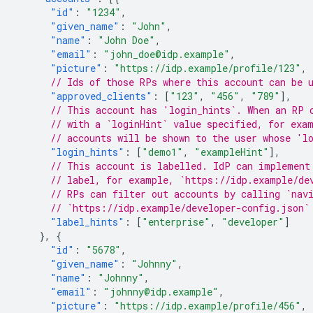
"id"
:
"1234"
,
"given_name"
:
"John"
,
"name"
:
"John Doe"
,
"email"
:
"john_doe@idp.example"
,
"picture"
:
"https://idp.example/profile/123"
,
// Ids of those RPs where this account can be 
"approved_clients"
:
[
"123"
,
"456"
,
"789"
],
// This account has 'login_hints`. When an RP 
// with a `loginHint` value specified, for exa
// accounts will be shown to the user whose 'l
"login_hints"
:
[
"demo1"
,
"exampleHint"
],
// This account is labelled. IdP can implement
// label, for example, `https://idp.example/de
// RPs can filter out accounts by calling `nav
// `https://idp.example/developer-config.json`
"label_hints"
:
[
"enterprise"
,
"developer"
]
},
{
"id"
:
"5678"
,
"given_name"
:
"Johnny"
,
"name"
:
"Johnny"
,
"email"
:
"johnny@idp.example"
,
"picture"
:
"https://idp.example/profile/456"
,