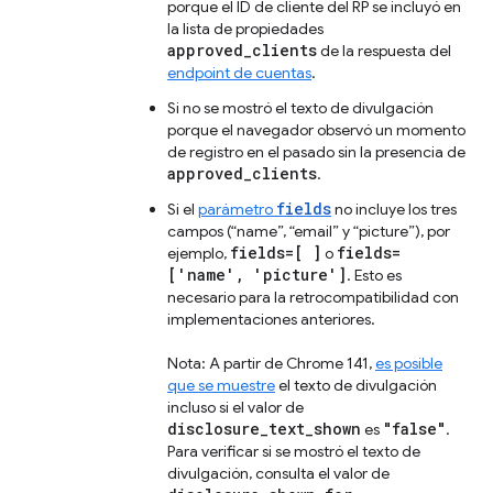
porque el ID de cliente del RP se incluyó en
la lista de propiedades
approved_clients
de la respuesta del
endpoint de cuentas
.
Si no se mostró el texto de divulgación
porque el navegador observó un momento
de registro en el pasado sin la presencia de
approved_clients
.
fields
Si el
parámetro
no incluye los tres
campos (“name”, “email” y “picture”), por
fields=[ ]
fields=
ejemplo,
o
['name', 'picture']
. Esto es
necesario para la retrocompatibilidad con
implementaciones anteriores.
Nota: A partir de Chrome 141,
es posible
que se muestre
el texto de divulgación
incluso si el valor de
disclosure_text_shown
"false"
es
.
Para verificar si se mostró el texto de
divulgación, consulta el valor de