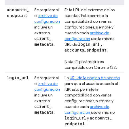
accounts
_
Se requiere si
Es la URL del extremo de las
endpoint
el
archivo de
cuentas. Esto permite la
configuración
compatibilidad con varias
incluye un
configuraciones, siempre y
extremo
cuando cada
archivo de
client
_
configuración
use la misma
metadata
login
_
url
.
URL de
y
accounts
_
endpoint
.
Nota: El parámetro es
compatible con Chrome 132.
login
_
url
Se requiere si
La
URL de la página de acceso
el
archivo de
para que el usuario acceda al
configuración
IdP. Esto permite la
incluye un
compatibilidad con varias
extremo
configuraciones, siempre y
client
_
cuando cada
archivo de
metadata
.
configuración
use el mismo
login
_
url
accounts
_
y
endpoint
.