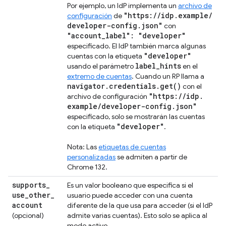
Por ejemplo, un IdP implementa un
archivo de
"https:
/
/
idp
.
example
/
configuración
de
developer-config
.
json"
con
"account
_
label": "developer"
especificado. El IdP también marca algunas
"developer"
cuentas con la etiqueta
label
_
hints
usando el parámetro
en el
extremo de cuentas
. Cuando un RP llama a
navigator
.
credentials
.
get(
)
con el
"https:
/
/
idp
.
archivo de configuración
example
/
developer-config
.
json"
especificado, solo se mostrarán las cuentas
"developer"
con la etiqueta
.
Nota: Las
etiquetas de cuentas
personalizadas
se admiten a partir de
Chrome 132.
supports
_
Es un valor booleano que especifica si el
use
_
other
_
usuario puede acceder con una cuenta
account
diferente de la que usa para acceder (si el IdP
(opcional)
admite varias cuentas). Esto solo se aplica al
modo activo.