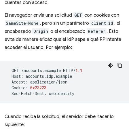
cuentas con acceso.
El navegador envía una solicitud
GET
con cookies con
SameSite=None
, pero sin un parámetro
client_id
, el
encabezado
Origin
o el encabezado
Referer
. Esto
evita de manera eficaz que el IdP sepa a qué RP intenta
acceder el usuario. Por ejemplo:
GET
/
accounts
.
example
HTTP
/
1.1
Host
:
accounts
.
idp
.
example
Accept
:
application
/
json
Cookie
:
0x23223
Sec
-
Fetch
-
Dest
:
webidentity
Cuando reciba la solicitud, el servidor debe hacer lo
siguiente: