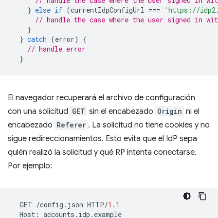
// handle the case where the user signed in wit
}
else
if
(
currentIdpConfigUrl
===
'https://idp2
// handle the case where the user signed in wit
}
}
catch
(
error
)
{
// handle error
}
El navegador recuperará el archivo de configuración
con una solicitud
GET
sin el encabezado
Origin
ni el
encabezado
Referer
. La solicitud no tiene cookies y no
sigue redireccionamientos. Esto evita que el IdP sepa
quién realizó la solicitud y qué RP intenta conectarse.
Por ejemplo:
GET
/
config
.
json
HTTP
/
1.1
Host
:
accounts
.
idp
.
example