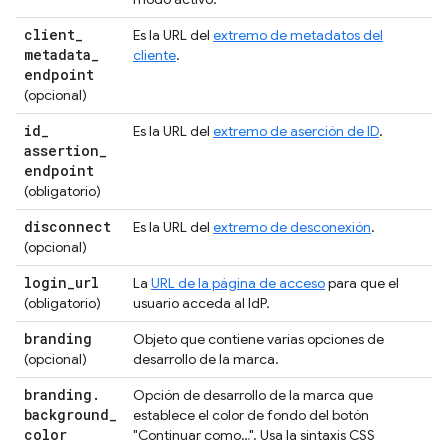
client
_
Es la URL del
extremo de metadatos del
metadata
_
cliente
.
endpoint
(opcional)
id
_
Es la URL del
extremo de aserción de ID
.
assertion
_
endpoint
(obligatorio)
disconnect
Es la URL del
extremo de desconexión
.
(opcional)
login
_
url
La
URL de la página de acceso
para que el
(obligatorio)
usuario acceda al IdP.
branding
Objeto que contiene varias opciones de
(opcional)
desarrollo de la marca.
branding
.
Opción de desarrollo de la marca que
background
_
establece el color de fondo del botón
color
"Continuar como…". Usa la sintaxis CSS