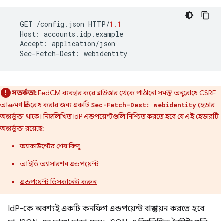
GET
/
config
.
json
HTTP
/
1.1
Host
:
accounts
.
idp
.
example
Accept
:
application
/
json
Sec
-
Fetch
-
Dest
:
webidentity
সতর্কতা:
FedCM ব্যবহার করে ব্রাউজার থেকে পাঠানো সমস্ত অনুরোধে
CSRF
আক্রমণ
প্রতিরোধ করার জন্য একটি
হেডার
Sec-Fetch-Dest: webidentity
অন্তর্ভুক্ত থাকে। নিম্নলিখিত IdP এন্ডপয়েন্টগুলি নিশ্চিত করতে হবে যে এই হেডারটি
অন্তর্ভুক্ত রয়েছে:
অ্যাকাউন্টের শেষ বিন্দু
আইডি অ্যাসারশন এন্ডপয়েন্ট
এন্ডপয়েন্ট ডিসকানেক্ট করুন
IdP-কে অবশ্যই একটি কনফিগ এন্ডপয়েন্ট বাস্তবায়ন করতে হবে