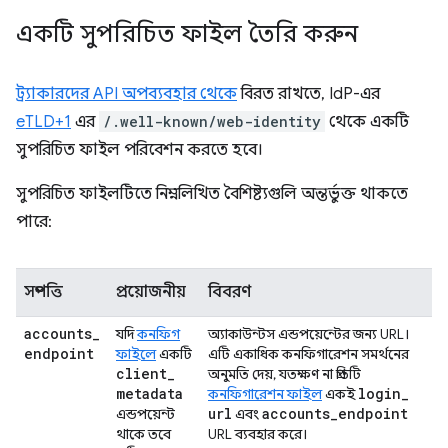
একটি সুপরিচিত ফাইল তৈরি করুন
ট্র্যাকারদের API অপব্যবহার থেকে
বিরত রাখতে, IdP-এর
eTLD+1
এর
/.well-known/web-identity
থেকে একটি
সুপরিচিত ফাইল পরিবেশন করতে হবে।
সুপরিচিত ফাইলটিতে নিম্নলিখিত বৈশিষ্ট্যগুলি অন্তর্ভুক্ত থাকতে
পারে:
সম্পত্তি
প্রয়োজনীয়
বিবরণ
accounts
_
যদি
কনফিগ
অ্যাকাউন্টস এন্ডপয়েন্টের জন্য URL।
endpoint
ফাইলে
একটি
এটি একাধিক কনফিগারেশন সমর্থনের
client
_
অনুমতি দেয়, যতক্ষণ না প্রতিটি
metadata
login
_
কনফিগারেশন ফাইল
একই
url
accounts
_
endpoint
এন্ডপয়েন্ট
এবং
থাকে তবে
URL ব্যবহার করে।