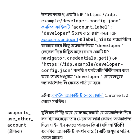
"https:
/
/
idp
.
উদাহরণস্বরূপ, একটি IdP
example
/
developer-config
.
json"
"account
_
label":
কনফিগ ফাইলটি
"developer"
উল্লেখ করে প্রয়োগ করে। IdP
label
_
hints
accounts endpoint
এ
প্যারামিটার
"developer"
ব্যবহার করে কিছু অ্যাকাউন্টকে
লেবেল দিয়ে চিহ্নিত করে। যখন একটি RP
navigator
.
credentials
.
get(
)
কে
"https:
/
/
idp
.
example
/
developer-
config
.
json"
কনফিগ ফাইলটি নির্দিষ্ট করে কল
"developer"
করে, তখন শুধুমাত্র
লেবেলযুক্ত
অ্যাকাউন্টগুলি ফেরত পাঠানো হবে।
দ্রষ্টব্য:
কাস্টম অ্যাকাউন্ট লেবেলগুলি
Chrome 132
থেকে সমর্থিত।
supports
_
বুলিয়ান নির্দিষ্ট করে যে ব্যবহারকারী যে অ্যাকাউন্ট দিয়ে
use
_
other
_
লগ ইন করেছেন তার থেকে আলাদা কোনও অ্যাকাউন্ট
account
দিয়ে সাইন ইন করতে পারবেন কিনা (যদি আইডিপি
(ঐচ্ছিক)
একাধিক অ্যাকাউন্ট সমর্থন করে)। এটি শুধুমাত্র সক্রিয়
মোডে প্রযোজ্য।