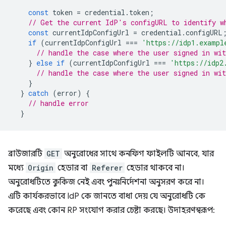
const
token
=
credential
.
token
;
// Get the current IdP's configURL to identify w
const
currentIdpConfigUrl
=
credential
.
configURL
if
(
currentIdpConfigUrl
===
'https://idp1.exampl
// handle the case where the user signed in wit
}
else
if
(
currentIdpConfigUrl
===
'https://idp2
// handle the case where the user signed in wit
}
}
catch
(
error
)
{
// handle error
}
ব্রাউজারটি
GET
অনুরোধের সাথে কনফিগ ফাইলটি আনবে, যার
মধ্যে
Origin
হেডার বা
Referer
হেডার থাকবে না।
অনুরোধটিতে কুকিজ নেই এবং পুনঃনির্দেশনা অনুসরণ করে না।
এটি কার্যকরভাবে IdP কে জানতে বাধা দেয় যে অনুরোধটি কে
করেছে এবং কোন RP সংযোগ করার চেষ্টা করছে। উদাহরণস্বরূপ: