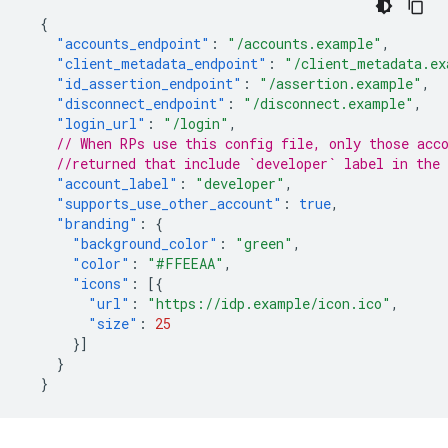
{
"accounts_endpoint"
:
"/accounts.example"
,
"client_metadata_endpoint"
:
"/client_metadata.ex
"id_assertion_endpoint"
:
"/assertion.example"
,
"disconnect_endpoint"
:
"/disconnect.example"
,
"login_url"
:
"/login"
,
// When RPs use this config file, only those acc
//returned that include `developer` label in the 
"account_label"
:
"developer"
,
"supports_use_other_account"
:
true
,
"branding"
:
{
"background_color"
:
"green"
,
"color"
:
"#FFEEAA"
,
"icons"
:
[{
"url"
:
"https://idp.example/icon.ico"
,
"size"
:
25
}]
}
}