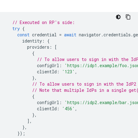
// Executed on RP's side:
try
{
const
credential
=
await
navigator
.
credentials
.
ge
identity
:
{
providers
:
[
{
// To allow users to sign in with the Id
configUrl
:
'https://idp1.example/foo.jso
clientId
:
'123'
,
},
// To allow users to sign in with the IdP2
// Note that multiple IdPs in a single get
{
configUrl
:
'https://idp2.example/bar.jso
clientId
:
'456'
,
},
],
},
});