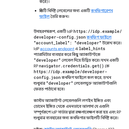
করে)।
প্রতিটি নির্দিষ্ট লেবেলের জন্য একটি
কনফিগারেশন
ফাইল
তৈরি করুন।
https:
/
/
idp
.
example
/
উদাহরণস্বরূপ, একটি IdP
developer-config
.
json
কনফিগ ফাইলে
"account
_
label": "developer"
উল্লেখ করে।
label
_
hints
IdP
accounts endpoint
এ
প্যারামিটার ব্যবহার করে কিছু অ্যাকাউন্টকে
"developer"
লেবেল দিয়ে চিহ্নিত করে। যখন একটি
navigator
.
credentials
.
get(
)
RP
কে
https:
/
/
idp
.
example
/
developer-
config
.
json
কনফিগ ফাইলে কল করে, তখন
"developer"
শুধুমাত্র
লেবেলযুক্ত অ্যাকাউন্টগুলি
ফেরত পাঠানো হবে।
কাস্টম অ্যাকাউন্ট লেবেলগুলি লগইন ইঙ্গিত এবং
ডোমেন ইঙ্গিত থেকে এমনভাবে আলাদা যে এগুলি
সম্পূর্ণরূপে IdP সার্ভার দ্বারা রক্ষণাবেক্ষণ করা হয় এবং RP
শুধুমাত্র ব্যবহারের জন্য কনফিগার ফাইলটি নির্দিষ্ট করে।