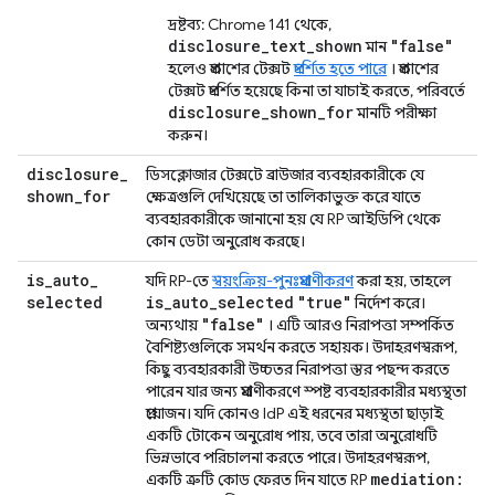
দ্রষ্টব্য: Chrome 141 থেকে,
disclosure_text_shown
"false"
মান
হলেও প্রকাশের টেক্সট
প্রদর্শিত হতে পারে
। প্রকাশের
টেক্সট প্রদর্শিত হয়েছে কিনা তা যাচাই করতে, পরিবর্তে
disclosure_shown_for
মানটি পরীক্ষা
করুন।
disclosure
_
ডিসক্লোজার টেক্সটে ব্রাউজার ব্যবহারকারীকে যে
shown
_
for
ক্ষেত্রগুলি দেখিয়েছে তা তালিকাভুক্ত করে যাতে
ব্যবহারকারীকে জানানো হয় যে RP আইডিপি থেকে
কোন ডেটা অনুরোধ করছে।
is
_
auto
_
যদি RP-তে
স্বয়ংক্রিয়-পুনঃপ্রমাণীকরণ
করা হয়, তাহলে
selected
is
_
auto
_
selected
"true"
নির্দেশ করে।
"false"
অন্যথায়
। এটি আরও নিরাপত্তা সম্পর্কিত
বৈশিষ্ট্যগুলিকে সমর্থন করতে সহায়ক। উদাহরণস্বরূপ,
কিছু ব্যবহারকারী উচ্চতর নিরাপত্তা স্তর পছন্দ করতে
পারেন যার জন্য প্রমাণীকরণে স্পষ্ট ব্যবহারকারীর মধ্যস্থতা
প্রয়োজন। যদি কোনও IdP এই ধরনের মধ্যস্থতা ছাড়াই
একটি টোকেন অনুরোধ পায়, তবে তারা অনুরোধটি
ভিন্নভাবে পরিচালনা করতে পারে। উদাহরণস্বরূপ,
mediation:
একটি ত্রুটি কোড ফেরত দিন যাতে RP