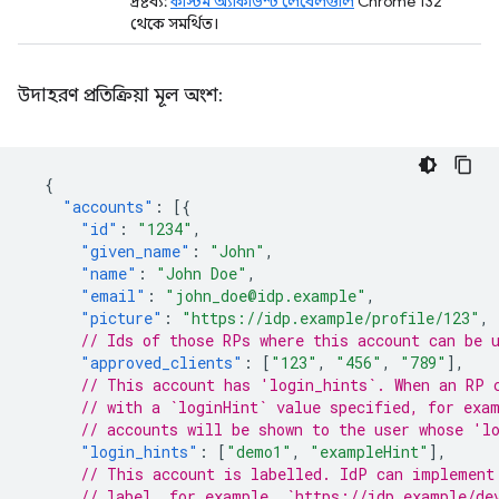
দ্রষ্টব্য:
কাস্টম অ্যাকাউন্ট লেবেলগুলি
Chrome 132
থেকে সমর্থিত।
উদাহরণ প্রতিক্রিয়া মূল অংশ:
{
"accounts"
:
[{
"id"
:
"1234"
,
"given_name"
:
"John"
,
"name"
:
"John Doe"
,
"email"
:
"john_doe@idp.example"
,
"picture"
:
"https://idp.example/profile/123"
,
// Ids of those RPs where this account can be 
"approved_clients"
:
[
"123"
,
"456"
,
"789"
],
// This account has 'login_hints`. When an RP 
// with a `loginHint` value specified, for exa
// accounts will be shown to the user whose 'l
"login_hints"
:
[
"demo1"
,
"exampleHint"
],
// This account is labelled. IdP can implement
// label, for example, `https://idp.example/de