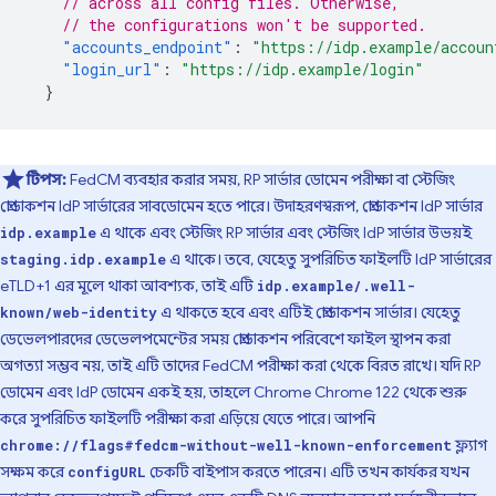
// across all config files. Otherwise,
// the configurations won't be supported.
"accounts_endpoint"
:
"https://idp.example/accoun
"login_url"
:
"https://idp.example/login"
}
টিপস:
FedCM ব্যবহার করার সময়, RP সার্ভার ডোমেন পরীক্ষা বা স্টেজিং
প্রোডাকশন IdP সার্ভারের সাবডোমেন হতে পারে। উদাহরণস্বরূপ, প্রোডাকশন IdP সার্ভার
এ থাকে এবং স্টেজিং RP সার্ভার এবং স্টেজিং IdP সার্ভার উভয়ই
idp.example
এ থাকে। তবে, যেহেতু সুপরিচিত ফাইলটি IdP সার্ভারের
staging.idp.example
eTLD+1 এর মূলে থাকা আবশ্যক, তাই এটি
idp.example/.well-
এ থাকতে হবে এবং এটিই প্রোডাকশন সার্ভার। যেহেতু
known/web-identity
ডেভেলপারদের ডেভেলপমেন্টের সময় প্রোডাকশন পরিবেশে ফাইল স্থাপন করা
অগত্যা সম্ভব নয়, তাই এটি তাদের FedCM পরীক্ষা করা থেকে বিরত রাখে। যদি RP
ডোমেন এবং IdP ডোমেন একই হয়, তাহলে Chrome Chrome 122 থেকে শুরু
করে সুপরিচিত ফাইলটি পরীক্ষা করা এড়িয়ে যেতে পারে। আপনি
ফ্ল্যাগ
chrome://flags#fedcm-without-well-known-enforcement
সক্ষম করে
চেকটি বাইপাস করতে পারেন। এটি তখন কার্যকর যখন
configURL