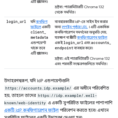
এটি প্রয়োজন।
দ্রষ্টব্য: প্যারামিটারটি Chrome 132
থেকে সমর্থিত।
login
_
url
যদি
কনফিগ
ব্যবহারকারীর IdP-তে সাইন ইন করার
ফাইলে
একটি
জন্য
লগইন পৃষ্ঠার URL
। এটি একাধিক
client
_
কনফিগারেশন সমর্থনের অনুমতি দেয়,
metadata
যতক্ষণ না প্রতিটি
কনফিগারেশন ফাইল
login
_
url
accounts
_
এন্ডপয়েন্ট
একই
এবং
endpoint
থাকে তবে
ব্যবহার করে।
এটি প্রয়োজন।
দ্রষ্টব্য: এই প্যারামিটারটি Chrome 132
এবং পরবর্তী সংস্করণগুলিতে সমর্থিত।
উদাহরণস্বরূপ, যদি IdP এন্ডপয়েন্টগুলি
https://accounts.idp.example/
এর অধীনে পরিবেশিত
হয়, তাহলে তাদের
https://idp.example/.well-
known/web-identity
এ একটি সুপরিচিত ফাইলের পাশাপাশি
একটি IdP কনফিগারেশন ফাইল
পরিবেশন করতে হবে। এখানে
সুপরিচিত ফাইলের একটি উদাহরণ দেওয়া হল: