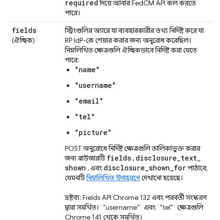
required
দিয়ে আবার FedCM API কল করতে
পারে।
fields
স্ট্রিংগুলির অ্যারে যা ব্যবহারকারীর তথ্য নির্দিষ্ট করে যা
(ঐচ্ছিক)
RP IdP-কে শেয়ার করার জন্য অনুরোধ করেছিল।
নিম্নলিখিত ক্ষেত্রগুলি ঐচ্ছিকভাবে নির্দিষ্ট করা যেতে
পারে:
"name"
"username"
"email"
"tel"
"picture"
POST অনুরোধে নির্দিষ্ট ক্ষেত্রগুলি তালিকাভুক্ত করার
fields
disclosure
_
text
_
জন্য ব্রাউজারটি
,
shown
disclosure
_
shown
_
for
, এবং
পাঠাবে,
যেমনটি
নিম্নলিখিত উদাহরণে
দেখানো হয়েছে।
দ্রষ্টব্য: Fields API Chrome 132 এবং পরবর্তী সংস্করণ
দ্বারা সমর্থিত। `"username"` এবং `"tel"` ক্ষেত্রগুলি
Chrome 141 থেকে সমর্থিত।