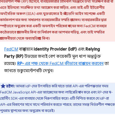
নির্ভরশীল পক্ষ (RP) হিসেবে, ব্যবহারকারীর টার্মিনাল সরঞ্জামে তথ্য সংরক্ষণ করা বা
এতে ইতিমধ্যে সংরক্ষিত তথ্য অ্যাক্সেস করা জড়িত, এবং তাই এটি ইউরোপীয়
অর্থনৈতিক অঞ্চল (EEA) এবং যুক্তরাজ্যের ই-প্রাইভেসি আইন সাপেক্ষে একটি
কার্যকলাপ যার জন্য সাধারণত ব্যবহারকারীর সম্মতি প্রয়োজন। ব্যবহারকারীর দ্বারা
স্পষ্টভাবে অনুরোধ করা একটি অনলাইন পরিষেবা প্রদানের জন্য FedCM ব্যবহার
কঠোরভাবে প্রয়োজনীয় কিনা তা নির্ধারণ করা আপনার দায়িত্ব, এবং তাই সম্মতির
প্রয়োজনীয়তা থেকে অব্যাহতিপ্রাপ্ত কিনা।
FedCM
বাস্তবায়নে
Identity Provider (IdP)
এবং
Relying
Party (RP)
উভয়ের জন্যই বেশ কয়েকটি মূল ধাপ অন্তর্ভুক্ত
রয়েছে।
RP-
এর পক্ষ থেকে FedCM কীভাবে বাস্তবায়ন করবেন
তা
জানতে ডকুমেন্টেশনটি দেখুন।
দ্রষ্টব্য:
আমরা IdP-দের উৎসাহিত করি যাতে তারা API-এর পরিপক্কতার সময়
FedCM JavaScript API-এর অ্যাক্সেসের জন্য লাইব্রেরি প্রদান করে এবং RP-দের স্ব-
হোস্টিং SDK-এর ব্যবহার থেকে নিরুৎসাহিত করে। এটি নিশ্চিত করবে যে IdP-রা
API-এর বিকাশের সাথে সাথে পরিবর্তন করতে পারবে, তাদের সমস্ত নির্ভরশীল পক্ষকে
পুনরায় স্থাপনের জন্য অনুরোধ না করেই।