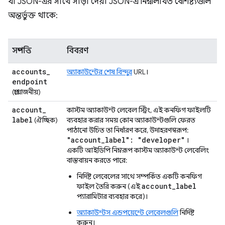
যা JSON-এর সাথে সাড়া দেয়। JSON-এ নিম্নলিখিত বৈশিষ্ট্যগুলি
অন্তর্ভুক্ত থাকে:
সম্পত্তি
বিবরণ
accounts
_
অ্যাকাউন্টের শেষ বিন্দুর
URL।
endpoint
(প্রয়োজনীয়)
account
_
কাস্টম অ্যাকাউন্ট লেবেল স্ট্রিং, এই কনফিগ ফাইলটি
label
(ঐচ্ছিক)
ব্যবহার করার সময় কোন অ্যাকাউন্টগুলি ফেরত
পাঠানো উচিত তা নির্ধারণ করে, উদাহরণস্বরূপ:
"account
_
label": "developer"
।
একটি আইডিপি নিম্নরূপ কাস্টম অ্যাকাউন্ট লেবেলিং
বাস্তবায়ন করতে পারে:
নির্দিষ্ট লেবেলের সাথে সম্পর্কিত একটি কনফিগ
account_label
ফাইল তৈরি করুন (এই
প্যারামিটার ব্যবহার করে)।
অ্যাকাউন্টস এন্ডপয়েন্টে লেবেলগুলি
নির্দিষ্ট
করুন।