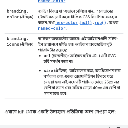
named-color
.
branding
.
ব্র্যান্ডিং বিকল্প যা "এভাবে চালিয়ে যান..." বোতামের
color
(ঐচ্ছিক)
টেক্সট রঙ সেট করে। প্রাসঙ্গিক CSS সিনট্যাক্স ব্যবহার
hex-color
hsl()
rgb()
করুন, যথা
,
,
, অথবা
named-color
.
branding
.
আইকন অবজেক্টের অ্যারে। এই আইকনগুলি সাইন-
icons
(ঐচ্ছিক)
ইন ডায়ালগে প্রদর্শিত হয়। আইকন অবজেক্টের দুটি
প্যারামিটার রয়েছে:
url
(প্রয়োজনীয়): আইকন ছবির URL। এটি SVG
ছবি সমর্থন করে না।
size
(ঐচ্ছিক): আইকনের মাত্রা, অ্যাপ্লিকেশন দ্বারা
বর্গাকার এবং একক রেজোলিউশন হিসাবে ধরে
নেওয়া হয়। এই সংখ্যাটি প্যাসিভ মোডে 25px এর
বেশি বা সমান এবং সক্রিয় মোডে 40px এর বেশি বা
সমান হতে হবে।
এখানে IdP থেকে একটি উদাহরণ প্রতিক্রিয়া অংশ দেওয়া হল: