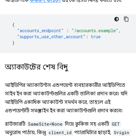
আইডিপিকে
কনফিগ ফাইলে
এই বৈশিষ্ট্যটি নির্দিষ্ট করতে হবে:
{
"accounts_endpoint"
:
"/accounts.example"
,
"supports_use_other_account"
:
true
}
অ্যাকাউন্টের শেষ বিন্দু
আইডিপির অ্যাকাউন্টস এন্ডপয়েন্ট ব্যবহারকারীর আইডিপিতে
সাইন ইন করা অ্যাকাউন্টগুলির একটি তালিকা প্রদান করে। যদি
আইডিপি একাধিক অ্যাকাউন্ট সমর্থন করে, তাহলে এই
এন্ডপয়েন্টটি সমস্ত সাইন ইন করা অ্যাকাউন্টগুলি প্রদান করবে।
ব্রাউজারটি
SameSite=None
দিয়ে কুকিজ সহ একটি
GET
অনুরোধ পাঠায়, কিন্তু
client_id
প্যারামিটার ছাড়াই,
Origin