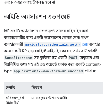
এবং RP-এর কাছে উপলব্ধ হবে না।
আইডি অ্যাসারশন এন্ডপয়েন্ট
IdP এর ID অ্যাসারশন এন্ডপয়েন্ট তাদের সাইন-ইন করা
ব্যবহারকারীর জন্য একটি অ্যাসারশন ফেরত দেয়। যখন
ব্যবহারকারী
navigator.credentials.get()
call
ব্যবহার
করে একটি RP ওয়েবসাইটে সাইন ইন করেন, তখন ব্রাউজারটি
SameSite=None
সহ কুকিজ সহ একটি
POST
অনুরোধ এবং
নিম্নলিখিত তথ্য সহ এই এন্ডপয়েন্টে কোড করা একটি content-
type
application/x-www-form-urlencoded
পাঠায়:
সম্পত্তি
বিবরণ
client
_
id
RP এর ক্লায়েন্ট শনাক্তকারী।
(প্রয়োজনীয়)