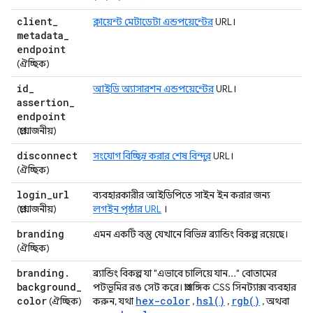
client
_
ক্লায়েন্ট মেটাডেটা এন্ডপয়েন্টের
URL।
metadata
_
endpoint
(ঐচ্ছিক)
id
_
আইডি অ্যাসারশন এন্ডপয়েন্টের
URL।
assertion
_
endpoint
(প্রয়োজনীয়)
disconnect
সংযোগ বিচ্ছিন্ন করার শেষ বিন্দুর
URL।
(ঐচ্ছিক)
login
_
url
ব্যবহারকারীর আইডিপিতে সাইন ইন করার জন্য
(প্রয়োজনীয়)
লগইন পৃষ্ঠার URL
।
branding
এমন একটি বস্তু যেখানে বিভিন্ন ব্র্যান্ডিং বিকল্প রয়েছে।
(ঐচ্ছিক)
branding
.
ব্র্যান্ডিং বিকল্প যা "এভাবে চালিয়ে যান..." বোতামের
background
_
পটভূমির রঙ সেট করে। প্রাসঙ্গিক CSS সিনট্যাক্স ব্যবহার
color
hex-color
hsl()
rgb()
(ঐচ্ছিক)
করুন, যথা
,
,
, অথবা