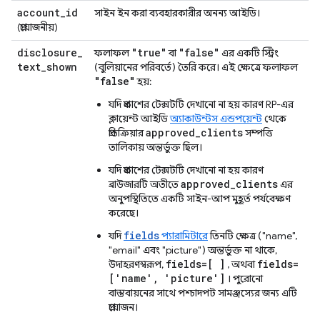
account
_
id
সাইন ইন করা ব্যবহারকারীর অনন্য আইডি।
(প্রয়োজনীয়)
disclosure
_
"true"
"false"
ফলাফল
বা
এর একটি স্ট্রিং
text
_
shown
(বুলিয়ানের পরিবর্তে) তৈরি করে। এই ক্ষেত্রে ফলাফল
"false"
হয়:
যদি প্রকাশের টেক্সটটি দেখানো না হয় কারণ RP-এর
ক্লায়েন্ট আইডি
অ্যাকাউন্টস এন্ডপয়েন্ট
থেকে
approved_clients
প্রতিক্রিয়ার
সম্পত্তি
তালিকায় অন্তর্ভুক্ত ছিল।
যদি প্রকাশের টেক্সটটি দেখানো না হয় কারণ
approved_clients
ব্রাউজারটি অতীতে
এর
অনুপস্থিতিতে একটি সাইন-আপ মুহূর্ত পর্যবেক্ষণ
করেছে।
fields
যদি
প্যারামিটারে
তিনটি ক্ষেত্র ("name",
"email" এবং "picture") অন্তর্ভুক্ত না থাকে,
fields=[ ]
fields=
উদাহরণস্বরূপ,
, অথবা
['name', 'picture']
। পুরোনো
বাস্তবায়নের সাথে পশ্চাদপট সামঞ্জস্যের জন্য এটি
প্রয়োজন।