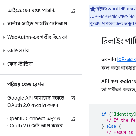
দ্রষ্টব্য:
আমরা IdP-দের উ
আইফ্রেমের মধ্যে পাসকি
SDK-এর ব্যবহার থেকে নিরুৎ
পুনরায় স্থাপনের জন্য অনুর
সার্ভার-সাইড পাসকি সেটআপ
Web
Authn-এর গভীর বিশ্লেষণ
রিলাইং পার
কোডল্যাব
একবার
IdP-এর 
কেস স্টাডিজ
কল করে ব্যবহার
API কল করার আ
পরিচয় ফেডারেশন
তা পরীক্ষা করত
Google API অ্যাক্সেস করতে
OAuth 2
.
0 ব্যবহার করুন
if
(
'IdentityC
Open
ID Connect অনুগত
// If the fe
OAuth 2
.
0 সেট আপ করুন৷
}
else
{
// FedCM is 