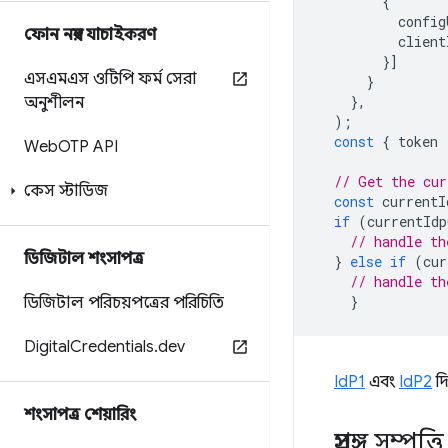
{
config
ফোন নম্বর যাচাইকরণ
client
}]
এসএমএস ওটিপি ফর্ম সেরা
}
},
অনুশীলন
);
const
{
token
Web
OTP API
// Get the cur
কেস স্টাডিজ
const
currentI
if
(
currentIdp
// handle th
ডিজিটাল শংসাপত্র
}
else
if
(
cur
// handle th
}
ডিজিটাল পরিচয়পত্রের পরিচিতি
Digital
Credentials
.
dev
IdP1
এবং
IdP2
দি
শংসাপত্র শেয়ারিং
প্রসঙ্গ সম্পত্তি