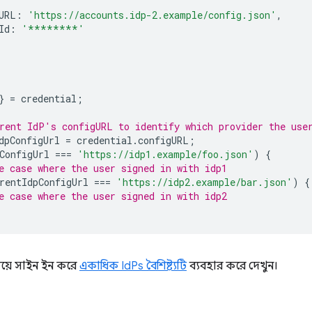
URL
:
'https://accounts.idp-2.example/config.json'
,
Id
:
'********'
}
=
credential
;
rent IdP's configURL to identify which provider the use
dpConfigUrl
=
credential
.
configURL
;
ConfigUrl
===
'https://idp1.example/foo.json'
)
{
e case where the user signed in with idp1
rentIdpConfigUrl
===
'https://idp2.example/bar.json'
)
{
e case where the user signed in with idp2
য়ে সাইন ইন করে
একাধিক IdPs বৈশিষ্ট্যটি
ব্যবহার করে দেখুন।