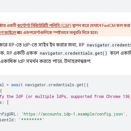
ষ্ঠায় একটি
কন্টেন্ট সিকিউরিটি পলিসি (CSP)
স্থাপন করে যেখানে FedCM কল করা 
িগ ফাইলে
প্রদত্ত এন্ডপয়েন্টগুলিকে স্পষ্টভাবে অনুমতি দিতে হবে।
করে RP-তে IdP-তে সাইন ইন করার জন্য, RP
navigator.credent
েকে, RP একটি একক
navigator.credentials.get()
কলে একাধ
 করে একাধিক IdP সমর্থন করতে পারে, উদাহরণস্বরূপ:
al
=
await
navigator
.
credentials
.
get
({
{
fy the IdP (or multiple IdPs, supported from Chrome 136
s
:
[
nfigURL
:
'https://accounts.idp-1.example/config.json'
,
ientId
:
'********'