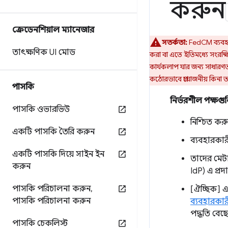
করুন
ক্রেডেনশিয়াল ম্যানেজার
সতর্কতা:
FedCM ব্যবহার
তাৎক্ষণিক UI মোড
করা বা এতে ইতিমধ্যে সংরক্
কার্যকলাপ যার জন্য সাধারণত
কঠোরভাবে প্রয়োজনীয় কিনা তা 
পাসকি
নির্ভরশীল পক্ষগ
পাসকি ওভারভিউ
নিশ্চিত কর
একটি পাসকি তৈরি করুন
ব্যবহারকা
একটি পাসকি দিয়ে সাইন ইন
তাদের মেট
করুন
IdP) এ প্র
পাসকি পরিচালনা করুন
,
[ঐচ্ছিক] 
পাসকি পরিচালনা করুন
ব্যবহারকার
পদ্ধতি বেছ
পাসকি চেকলিস্ট