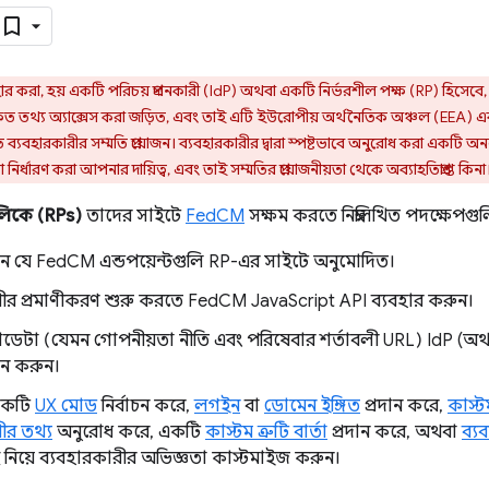
 করা, হয় একটি পরিচয় প্রদানকারী (IdP) অথবা একটি নির্ভরশীল পক্ষ (RP) হিসেবে, ব
ষিত তথ্য অ্যাক্সেস করা জড়িত, এবং তাই এটি ইউরোপীয় অর্থনৈতিক অঞ্চল (EEA) এবং
 ব্যবহারকারীর সম্মতি প্রয়োজন। ব্যবহারকারীর দ্বারা স্পষ্টভাবে অনুরোধ করা একটি অ
নির্ধারণ করা আপনার দায়িত্ব, এবং তাই সম্মতির প্রয়োজনীয়তা থেকে অব্যাহতিপ্রাপ্ত কিনা
ুলিকে (RPs)
তাদের সাইটে
FedCM
সক্ষম করতে নিম্নলিখিত পদক্ষেপগুল
ুন যে FedCM এন্ডপয়েন্টগুলি RP-এর সাইটে অনুমোদিত।
রীর প্রমাণীকরণ শুরু করতে FedCM JavaScript API ব্যবহার করুন।
াডেটা (যেমন গোপনীয়তা নীতি এবং পরিষেবার শর্তাবলী URL) IdP (
দান করুন।
একটি
UX মোড
নির্বাচন করে,
লগইন
বা
ডোমেন ইঙ্গিত
প্রদান করে,
কাস্ট
ীর তথ্য
অনুরোধ করে, একটি
কাস্টম ত্রুটি বার্তা
প্রদান করে, অথবা
ব্য
ে নিয়ে ব্যবহারকারীর অভিজ্ঞতা কাস্টমাইজ করুন।