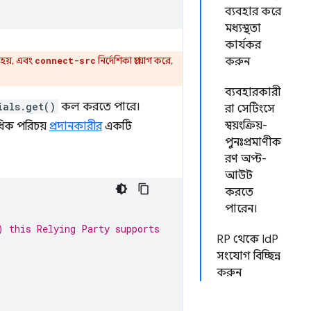
ব্যবহার করে
মধ্যস্থতা
কার্যকর
হয়, এবং
নির্দেশিকা প্রয়োগ করে,
connect-src
করুন
ব্যবহারকারী
ials.get()
কল করতে পারে।
রা সেটিংসে
স্বয়ংক্রিয়-
িক পরিচয়
প্রদানকারীর
একটি
পুনঃপ্রমাণীক
রণ অপ্ট-
আউট
করতে
পারেন।
) this Relying Party supports
RP থেকে IdP
সংযোগ বিচ্ছিন্ন
করুন