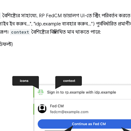
বৈশিষ্ট্যের সাহায্যে, RP FedCM ডায়ালগ UI-তে স্ট্রিং পরিবর্তন করত
ইন ইন করুন…", "idp.example ব্যবহার করুন…") পূর্বনির্ধারিত প্রমাণীক
বরূপ।
context
বৈশিষ্ট্যের নিম্নলিখিত মান থাকতে পারে:
িফল্ট)