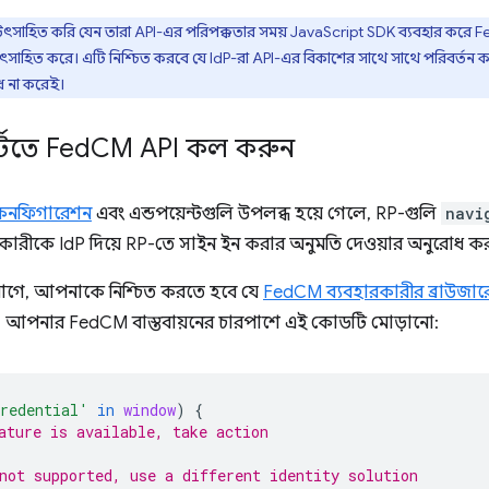
ৎসাহিত করি যেন তারা API-এর পরিপক্কতার সময় JavaScript SDK ব্যবহার করে Fe
সাহিত করে। এটি নিশ্চিত করবে যে IdP-রা API-এর বিকাশের সাথে সাথে পরিবর্তন কর
োধ না করেই।
্টিতে Fed
CM API কল করুন
কনফিগারেশন
এবং এন্ডপয়েন্টগুলি উপলব্ধ হয়ে গেলে, RP-গুলি
navi
কারীকে IdP দিয়ে RP-তে সাইন ইন করার অনুমতি দেওয়ার অনুরোধ ক
গে, আপনাকে নিশ্চিত করতে হবে যে
FedCM ব্যবহারকারীর ব্রাউজার
ে, আপনার FedCM বাস্তবায়নের চারপাশে এই কোডটি মোড়ানো:
redential'
in
window
)
{
ature is available, take action
not supported, use a different identity solution