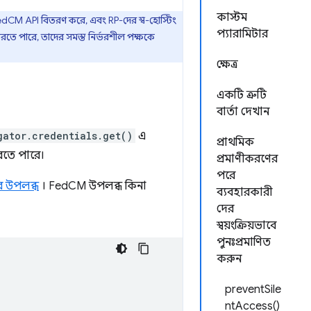
কাস্টম
dCM API বিতরণ করে, এবং RP-দের স্ব-হোস্টিং
প্যারামিটার
তে পারে, তাদের সমস্ত নির্ভরশীল পক্ষকে
ক্ষেত্র
একটি ত্রুটি
বার্তা দেখান
gator.credentials.get()
এ
প্রাথমিক
রতে পারে।
প্রমাণীকরণের
পরে
ে উপলব্ধ
। FedCM উপলব্ধ কিনা
ব্যবহারকারী
দের
স্বয়ংক্রিয়ভাবে
পুনঃপ্রমাণিত
করুন
preventSile
ntAccess()