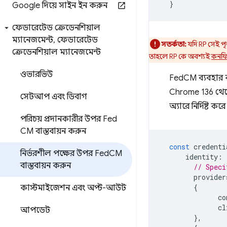
}
Google দিয়ে সাইন ইন করুন
ফেডারেটেড ক্রেডেনশিয়াল
ম্যানেজমেন্ট
,
ফেডারেটেড
সতর্কতা:
যদি RP সেই পৃ
ক্রেডেনশিয়াল ম্যানেজমেন্ট
তাহলে RP কে অবশ্যই
কনফ
ওভারভিউ
FedCM ব্যবহার 
Chrome 136 থ
সেটআপ এবং ডিবাগ
অ্যারে নির্দিষ্ট
পরিচয় প্রদানকারীর উপর Fed
CM বাস্তবায়ন করুন
const
credenti
নির্ভরশীল পক্ষের উপর Fed
CM
identity
:
বাস্তবায়ন করুন
// Speci
provider
{
কাস্টমাইজেশন এবং অপ্ট-আউট
co
cl
আপডেট
},