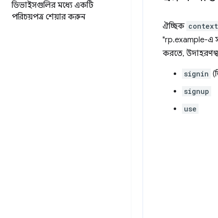
ডিভাইসগুলির মধ্যে একটি
পরিচয়পত্র শেয়ার করুন
ঐচ্ছিক
context
"rp.example-এ সা
করতে, উদাহরণস্
signin
(ড
signup
use