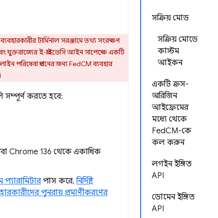
সক্রিয় মোড
সক্রিয় মোডে
্যবহারকারীর টার্মিনাল সরঞ্জামে তথ্য সংরক্ষণ
কাস্টম
 যুক্তরাজ্যের ই-প্রাইভেসি আইন সাপেক্ষে একটি
আইকন
নলাইন পরিষেবা প্রদানের জন্য FedCM ব্যবহার
।
একটি ক্রস-
অরিজিন
ি সম্পূর্ণ করতে হবে:
আইফ্রেমের
মধ্যে থেকে
FedCM-কে
কল করুন
অথবা Chrome 136 থেকে একাধিক
লগইন ইঙ্গিত
API
ম প্যারামিটার
পাস করে,
নির্দিষ্ট
বহারকারীদের পুনরায় প্রমাণীকরণের
ডোমেন ইঙ্গিত
API