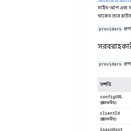
সাইন-আপ এবং সাই
থাকেন তবে ব্রাউ
providers
প্রপা
সরবরাহকারী
providers
প্রপা
সম্পত্তি
config
URL
(প্রয়োজনীয়)
client
Id
(প্রয়োজনীয়)
login
Hint