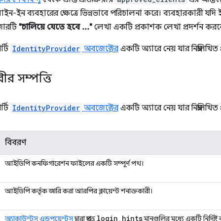
ন-ইন ব্যবহারের ক্ষেত্রে ভিন্নভাবে পরিচালনা করে। ব্যবহারকারী যদ
জারটি
"চালিয়ে যেতে হবে ..."
লেখা একটি প্রকাশক লেখা প্রদর্শন করব
র্টি
IdentityProvider
অবজেক্টের
একটি অ্যারে নেয় যার নিম্নলিখিত প্
র সম্পত্তি
র্টি
IdentityProvider
অবজেক্টের
একটি অ্যারে নেয় যার নিম্নলিখিত প্
বিবরণ
আইডিপি কনফিগারেশন ফাইলের একটি সম্পূর্ণ পথ।
আইডিপি কর্তৃক জারি করা আরপির ক্লায়েন্ট শনাক্তকারী।
login
_
hints
অ্যাকাউন্টস এন্ডপয়েন্টস
দ্বারা প্রদত্ত
মানগুলির মধ্যে একটি নির্দিষ