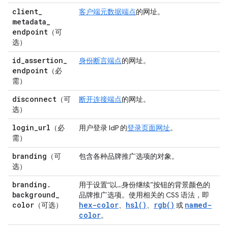
client
_
客户端元数据端点
的网址。
metadata
_
endpoint
（可
选）
id
_
assertion
_
身份断言端点
的网址。
endpoint
（必
需）
disconnect
（可
断开连接端点
的网址。
选）
login
_
url
（必
用户登录 IdP 的
登录页面网址
。
需）
branding
（可
包含各种品牌推广选项的对象。
选）
branding
.
用于设置“以…身份继续”按钮的背景颜色的
background
_
品牌推广选项。使用相关的 CSS 语法，即
color
hex-color
hsl()
rgb()
named-
（可选）
、
、
或
color
。