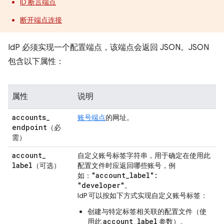
ID 断言端点
断开端点连接
IdP 必须实现一个配置端点，该端点会返回 JSON。JSON
包含以下属性：
属性
说明
accounts
_
账号端点
的网址。
endpoint
（必
需）
account
_
自定义账号标签字符串，用于确定在使用此
label
（可选）
配置文件时应返回哪些账号，例
"account
_
label":
如：
"developer"
。
IdP 可以按如下方式实现自定义账号标签：
创建与特定标签相关联的配置文件（使
account_label
用此
参数）。