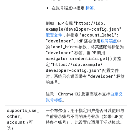
在账号端点中指定
标签
。
"https:
/
/
idp
.
例如，IdP 实现
example
/
developer-config
.
json"
"account
_
label":
配置文件
，并指定
"developer"
。IdP 还会使用
账号端点
中
label
_
hints
的
参数，将某些账号标记为
"developer"
标签。当 RP 调用
navigator
.
credentials
.
get(
)
并指
"https:
/
/
idp
.
example
/
定
developer-config
.
json"
配置文件
"developer"
时，系统只会返回带有
标签
的账号。
注意：Chrome 132 及更高版本支持
自定义
账号标签
。
supports
_
use
_
一个布尔值，用于指定用户是否可以使用与
other
_
当前登录账号不同的账号登录（如果 IdP 支
account
（可
持多个账号）。此设置仅适用于活动模式。
选）