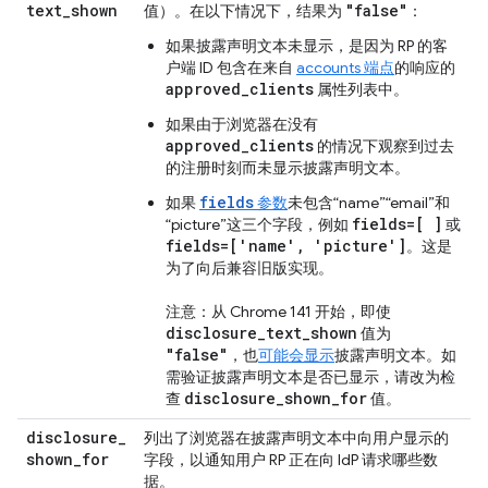
text
_
shown
"false"
值）。在以下情况下，结果为
：
如果披露声明文本未显示，是因为 RP 的客
户端 ID 包含在来自
accounts 端点
的响应的
approved_clients
属性列表中。
如果由于浏览器在没有
approved_clients
的情况下观察到过去
的注册时刻而未显示披露声明文本。
fields
如果
参数
未包含“name”“email”和
fields=[ ]
“picture”这三个字段，例如
或
fields=['name', 'picture']
。这是
为了向后兼容旧版实现。
注意：从 Chrome 141 开始，即使
disclosure_text_shown
值为
"false"
，也
可能会显示
披露声明文本。如
需验证披露声明文本是否已显示，请改为检
disclosure_shown_for
查
值。
disclosure
_
列出了浏览器在披露声明文本中向用户显示的
shown
_
for
字段，以通知用户 RP 正在向 IdP 请求哪些数
据。