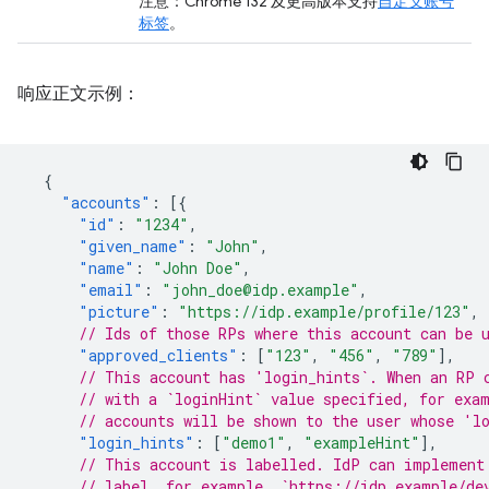
注意：Chrome 132 及更高版本支持
自定义账号
标签
。
响应正文示例：
{
"accounts"
:
[{
"id"
:
"1234"
,
"given_name"
:
"John"
,
"name"
:
"John Doe"
,
"email"
:
"john_doe@idp.example"
,
"picture"
:
"https://idp.example/profile/123"
,
// Ids of those RPs where this account can be 
"approved_clients"
:
[
"123"
,
"456"
,
"789"
],
// This account has 'login_hints`. When an RP 
// with a `loginHint` value specified, for exa
// accounts will be shown to the user whose 'l
"login_hints"
:
[
"demo1"
,
"exampleHint"
],
// This account is labelled. IdP can implement
// label, for example, `https://idp.example/de