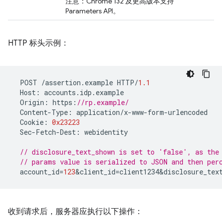
注意：Chrome 132 及更高版本支持
Parameters API。
HTTP 标头示例：
POST
/
assertion
.
example
HTTP
/
1.1
Host
:
accounts
.
idp
.
example
Origin
:
https
:
//rp.example/
Content
-
Type
:
application
/
x
-
www
-
form
-
urlencoded
Cookie
:
0x23223
Sec
-
Fetch
-
Dest
:
webidentity
// disclosure_text_shown is set to 'false', as the
// params value is serialized to JSON and then per
account_id
=
123
&
client_id
=
client1234&disclosure_tex
收到请求后，服务器应执行以下操作：