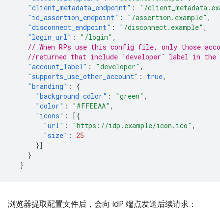
"client_metadata_endpoint"
:
"/client_metadata.ex
"id_assertion_endpoint"
:
"/assertion.example"
,
"disconnect_endpoint"
:
"/disconnect.example"
,
"login_url"
:
"/login"
,
// When RPs use this config file, only those acc
//returned that include `developer` label in the 
"account_label"
:
"developer"
,
"supports_use_other_account"
:
true
,
"branding"
:
{
"background_color"
:
"green"
,
"color"
:
"#FFEEAA"
,
"icons"
:
[{
"url"
:
"https://idp.example/icon.ico"
,
"size"
:
25
}]
}
}
浏览器提取配置文件后，会向 IdP 端点发送后续请求：