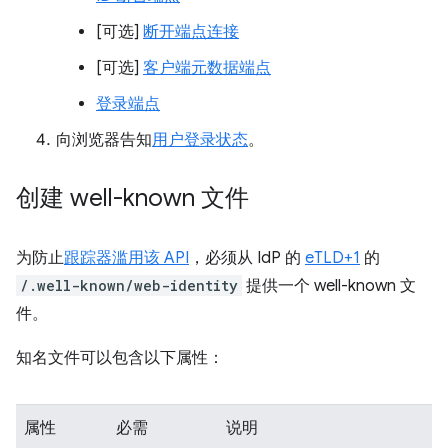
[可选]
断开端点连接
[可选]
客户端元数据端点
登录端点
向浏览器告知
用户登录状态
。
创建 well-known 文件
为防止
跟踪器滥用该 API
，必须从 IdP 的
eTLD+1
的
/.well-known/web-identity
提供一个 well-known 文
件。
知名文件可以包含以下属性：
属性
必需
说明