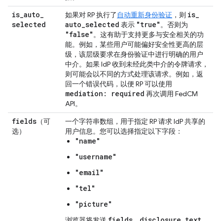
is
_
auto
_
is
_
如果对 RP 执行了
自动重新身份验证
，则
selected
auto
_
selected
"true"
表示
。否则为
"false"
。这有助于支持更多与安全相关的功
能。例如，某些用户可能偏好安全性更高的层
级，该层级要求在身份验证中进行明确的用户
中介。如果 IdP 收到未经此类中介的令牌请求，
则可能会以不同的方式处理该请求。例如，返
回一个错误代码，以便 RP 可以使用
mediation: required
再次调用 FedCM
API。
fields
（可
一个字符串数组，用于指定 RP 请求 IdP 共享的
选）
用户信息。您可以选择指定以下字段：
"name"
"username"
"email"
"tel"
"picture"
fields
disclosure
_
text
_
浏览器将发送
、