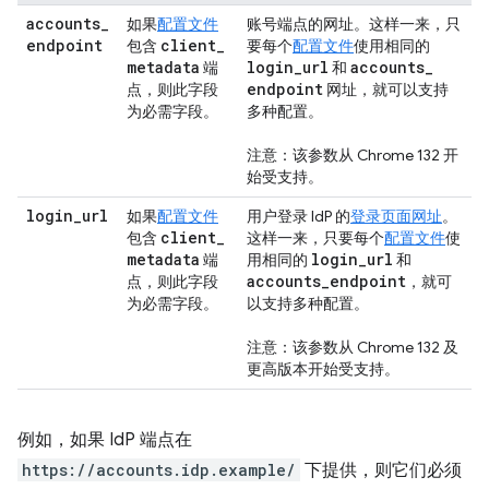
accounts
_
如果
配置文件
账号端点的网址。这样一来，只
endpoint
client
_
包含
要每个
配置文件
使用相同的
metadata
login
_
url
accounts
_
端
和
endpoint
点，则此字段
网址，就可以支持
为必需字段。
多种配置。
注意：该参数从 Chrome 132 开
始受支持。
login
_
url
如果
配置文件
用户登录 IdP 的
登录页面网址
。
client
_
包含
这样一来，只要每个
配置文件
使
metadata
login
_
url
端
用相同的
和
accounts
_
endpoint
点，则此字段
，就可
为必需字段。
以支持多种配置。
注意：该参数从 Chrome 132 及
更高版本开始受支持。
例如，如果 IdP 端点在
https://accounts.idp.example/
下提供，则它们必须