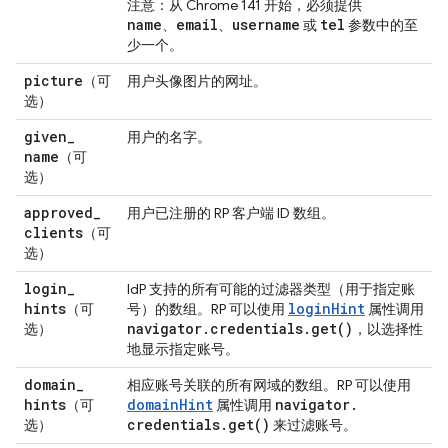
注意：从 Chrome 141 开始，必须提供
name
email
username
tel
、
、
或
参数中的至
少一个。
picture
（可
用户头像图片的网址。
选）
given
_
用户的名字。
name
（可
选）
approved
_
用户已注册的 RP 客户端 ID 数组。
clients
（可
选）
login
_
IdP 支持的所有可能的过滤器类型（用于指定账
hints
loginHint
（可
号）的数组。RP 可以使用
属性调用
navigator
.
credentials
.
get(
)
选）
，以选择性
地显示指定账号。
domain
_
相应账号关联的所有网域的数组。RP 可以使用
hints
domainHint
navigator
.
（可
属性调用
credentials
.
get(
)
选）
来过滤账号。