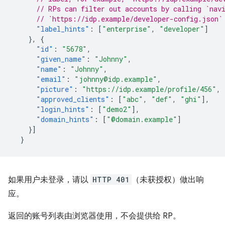
// RPs can filter out accounts by calling `nav
// `https://idp.example/developer-config.json`
"label_hints"
:
[
"enterprise"
,
"developer"
]
},
{
"id"
:
"5678"
,
"given_name"
:
"Johnny"
,
"name"
:
"Johnny"
,
"email"
:
"johnny@idp.example"
,
"picture"
:
"https://idp.example/profile/456"
,
"approved_clients"
:
[
"abc"
,
"def"
,
"ghi"
],
"login_hints"
:
[
"demo2"
],
"domain_hints"
:
[
"@domain.example"
]
}]
}
如果用户未登录，请以
HTTP 401
（未获授权）做出响
应。
返回的账号列表由浏览器使用，不会提供给 RP。