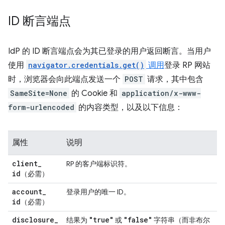
ID 断言端点
IdP 的 ID 断言端点会为其已登录的用户返回断言。当用户
使用
navigator.credentials.get()
调用
登录 RP 网站
时，浏览器会向此端点发送一个
POST
请求，其中包含
SameSite=None
的 Cookie 和
application/x-www-
form-urlencoded
的内容类型，以及以下信息：
属性
说明
client
_
RP 的客户端标识符。
id
（必需）
account
_
登录用户的唯一 ID。
id
（必需）
disclosure
_
"true"
"false"
结果为
或
字符串（而非布尔