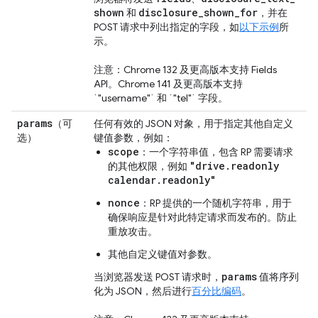
shown
disclosure
_
shown
_
for
和
，并在
POST 请求中列出指定的字段，如
以下示例
所
示。
注意：Chrome 132 及更高版本支持 Fields
API。Chrome 141 及更高版本支持
`"username"` 和 `"tel"` 字段。
params
（可
任何有效的 JSON 对象，用于指定其他自定义
选）
键值参数，例如：
scope
：一个字符串值，包含 RP 需要请求
"drive.readonly
的其他权限，例如
calendar.readonly"
nonce
：RP 提供的一个随机字符串，用于
确保响应是针对此特定请求而发布的。防止
重放攻击。
其他自定义键值对参数。
params
当浏览器发送 POST 请求时，
值将序列
化为 JSON，然后进行
百分比编码
。