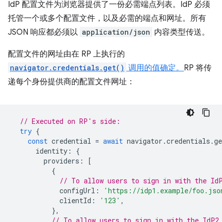
IdP 配置文件为浏览器提供了一份必需端点列表。IdP 必须
托管一个或多个配置文件，以及必需的端点和网址。所有
JSON 响应都必须以
application/json
内容类型传送。
配置文件的网址由在 RP 上执行的
navigator.credentials.get()
调用的值确定。
RP 将传
递每个身份提供商的配置文件网址：
// Executed on RP's side:
try
{
const
credential
=
await
navigator
.
credentials
.
ge
identity
:
{
providers
:
[
{
// To allow users to sign in with the Id
configUrl
:
'https://idp1.example/foo.jso
clientId
:
'123'
,
},
// To allow users to sign in with the IdP2