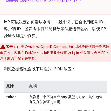
Access-Control-Allow-Credentials: true
IdP 可以决定如何发放令牌。一般来说，它会使用账号 ID、
客户端 ID、签发者来源和随机数等信息进行签名，以便 RP
验证令牌是否真实。
警告
：
由于 OAuth 或 OpenID Connect 上的网域验证依赖于浏览器
重定向，因此在 FedCM 中，IdP 服务器检查
标头值是否与 RP 的
Origin
注册来源匹配至关重要。
浏览器需要包含以下属性的 JSON 响应：
属性
说明
token
any
令牌是一个字符串或
类型的对象，其中包含
有关身份验证的声明。