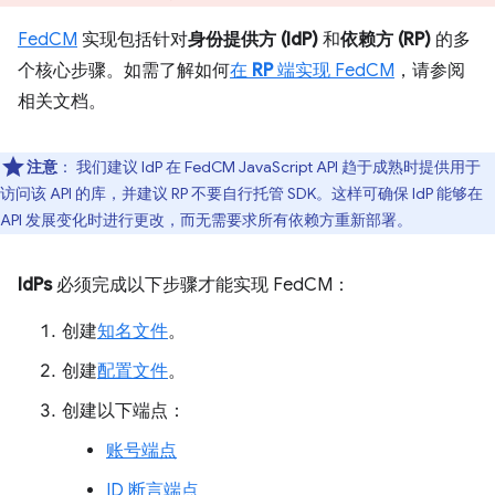
FedCM
实现包括针对
身份提供方 (IdP)
和
依赖方 (RP)
的多
个核心步骤。如需了解如何
在
RP
端实现 FedCM
，请参阅
相关文档。
注意
：
我们建议 IdP 在 FedCM JavaScript API 趋于成熟时提供用于
访问该 API 的库，并建议 RP 不要自行托管 SDK。这样可确保 IdP 能够在
API 发展变化时进行更改，而无需要求所有依赖方重新部署。
IdPs
必须完成以下步骤才能实现 FedCM：
创建
知名文件
。
创建
配置文件
。
创建以下端点：
账号端点
ID 断言端点