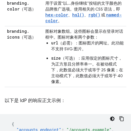
branding
.
用于设置“以...身份继续”按钮的文字颜色的
color
（可选）
品牌推广选项。使用相关的 CSS 语法，即
hex-color
hsl()
rgb()
named-
、
、
或
color
。
branding
.
图标对象数组。这些图标会显示在登录对话
icons
（可选）
框中。图标对象有两个参数：
url
（必需）：图标图片的网址。此功能
不支持 SVG 图片。
size
（可选）：应用假定的图标尺寸，
为正方形且分辨率单一。在被动模式
下，此数值必须大于或等于 25 像素；在
主动模式下，此数值必须大于或等于 40
像素。
以下是 IdP 的响应正文示例：
{
"accounts_endpoint"
:
"/accounts.example"
,