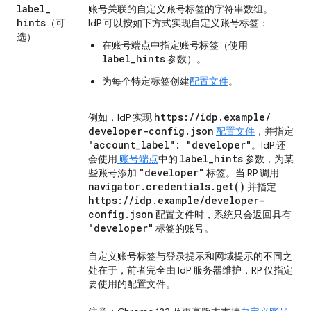
label
_
账号关联的自定义账号标签的字符串数组。
hints
（可
IdP 可以按如下方式实现自定义账号标签：
选）
在账号端点中指定账号标签（使用
label_hints
参数）。
为每个特定标签创建
配置文件
。
https:
/
/
idp
.
example
/
例如，IdP 实现
developer-config
.
json
配置文件
，并指定
"account
_
label": "developer"
。IdP 还
label
_
hints
会使用
账号端点
中的
参数，为某
"developer"
些账号添加
标签。当 RP 调用
navigator
.
credentials
.
get(
)
并指定
https:
/
/
idp
.
example
/
developer-
config
.
json
配置文件时，系统只会返回具有
"developer"
标签的账号。
自定义账号标签与登录提示和网域提示的不同之
处在于，前者完全由 IdP 服务器维护，RP 仅指定
要使用的配置文件。