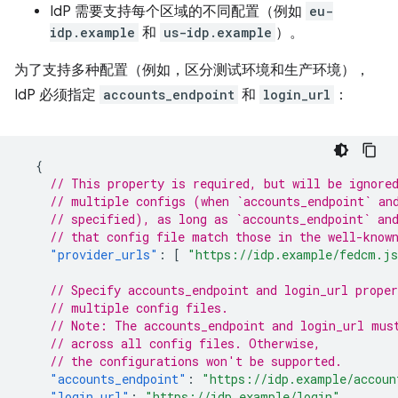
IdP 需要支持每个区域的不同配置（例如
eu-
idp.example
和
us-idp.example
）。
为了支持多种配置（例如，区分测试环境和生产环境），
IdP 必须指定
accounts_endpoint
和
login_url
：
{
// This property is required, but will be ignore
// multiple configs (when `accounts_endpoint` an
// specified), as long as `accounts_endpoint` an
// that config file match those in the well-know
"provider_urls"
:
[
"https://idp.example/fedcm.j
// Specify accounts_endpoint and login_url proper
// multiple config files.
// Note: The accounts_endpoint and login_url mus
// across all config files. Otherwise,
// the configurations won't be supported.
"accounts_endpoint"
:
"https://idp.example/accoun
"login_url"
:
"https://idp.example/login"