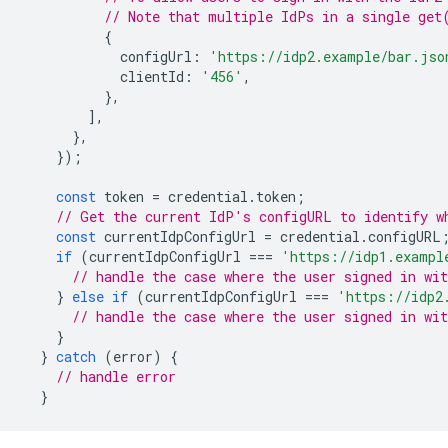
// Note that multiple IdPs in a single get
{
configUrl
:
'https://idp2.example/bar.jso
clientId
:
'456'
,
},
],
},
});
const
token
=
credential
.
token
;
// Get the current IdP's configURL to identify w
const
currentIdpConfigUrl
=
credential
.
configURL
if
(
currentIdpConfigUrl
===
'https://idp1.exampl
// handle the case where the user signed in wit
}
else
if
(
currentIdpConfigUrl
===
'https://idp2
// handle the case where the user signed in wit
}
}
catch
(
error
)
{
// handle error
}