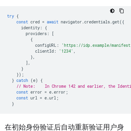
try
{
const
cred
=
await
navigator
.
credentials
.
get
({
identity
:
{
providers
:
[
{
configURL
:
'https://idp.example/manifest
clientId
:
'1234'
,
},
],
}
});
}
catch
(
e
)
{
// Note:    In Chrome 142 and earlier, the Ident
const
error
=
e
.
error
;
const
url
=
e
.
url
;
}
在初始身份验证后自动重新验证用户身