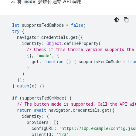
将
mode
参数传递给 API 调用：
let
supportsFedCmMode
=
false
;
try
{
navigator
.
credentials
.
get
({
identity
:
Object
.
defineProperty
(
// Check if this Chrome version supports the
{},
'mode'
,
{
get
:
function
()
{
supportsFedCmMode
=
tru
}
)
});
}
catch
(
e
)
{}
if
(
supportsFedCmMode
)
{
// The button mode is supported. Call the API wi
return
await
navigator
.
credentials
.
get
({
identity
:
{
providers
:
[{
configURL
:
'https://idp.example/config.jso
clientId
:
'123'
,