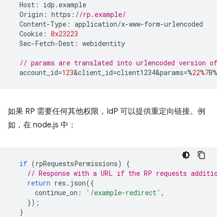
Host
:
idp
.
example
Origin
:
https
:
//rp.example/
Content
-
Type
:
application
/
x
-
www
-
form
-
urlencoded
Cookie
:
0x23223
Sec
-
Fetch
-
Dest
:
webidentity
// params are translated into urlencoded version 
account_id
=
123
&
client_id
=
client1234&params
=%
22
%
7
B
如果 RP 需要任何其他权限，IdP 可以提供重定向链接。例
如，在 node.js 中：
if
(
rpRequestsPermissions
)
{
// Response with a URL if the RP requests additi
return
res
.
json
({
continue_on
:
'/example-redirect'
,
});
}