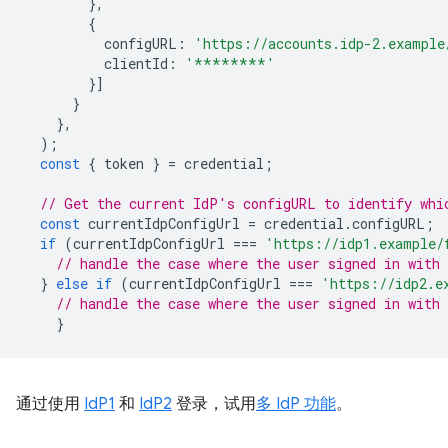
},
{
configURL
:
'https://accounts.idp-2.example
clientId
:
'********'
}]
}
},
);
const
{
token
}
=
credential
;
// Get the current IdP's configURL to identify whi
const
currentIdpConfigUrl
=
credential
.
configURL
;
if
(
currentIdpConfigUrl
===
'https://idp1.example/
// handle the case where the user signed in with 
}
else
if
(
currentIdpConfigUrl
===
'https://idp2.e
// handle the case where the user signed in with 
}
通过使用
IdP1
和
IdP2
登录，试用
多 IdP 功能
。