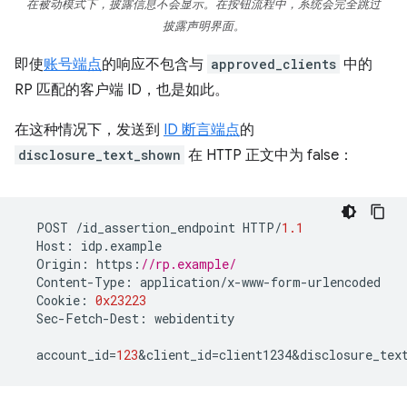
在被动模式下，披露信息不会显示。在按钮流程中，系统会完全跳过
披露声明界面。
即使
账号端点
的响应不包含与
approved_clients
中的
RP 匹配的客户端 ID，也是如此。
在这种情况下，发送到
ID 断言端点
的
disclosure_text_shown
在 HTTP 正文中为 false：
POST
/
id_assertion_endpoint
HTTP
/
1.1
Host
:
idp
.
example
Origin
:
https
:
//rp.example/
Content
-
Type
:
application
/
x
-
www
-
form
-
urlencoded
Cookie
:
0x23223
Sec
-
Fetch
-
Dest
:
webidentity
account_id
=
123
&
client_id
=
client1234&disclosure_tex