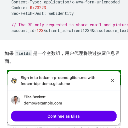
Content
-
Type
:
application
/
x
-
www
-
form
-
urlencoded
Cookie
:
0x23223
Sec
-
Fetch
-
Dest
:
webidentity
// The RP only requested to share email and pictur
account_id
=
123
&
client_id
=
client1234&disclosure_tex
如果
fields
是一个空数组，用户代理将跳过披露信息界
面。