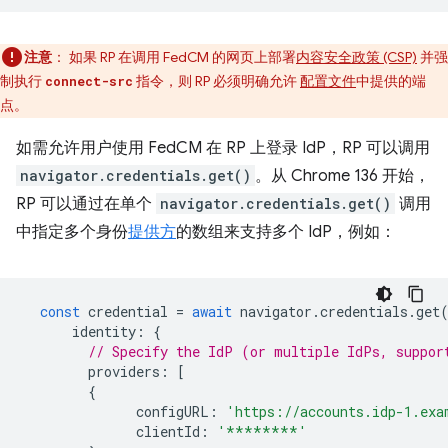
注意
：
如果 RP 在调用 FedCM 的网页上部署
内容安全政策 (CSP)
并强
制执行
指令，则 RP 必须明确允许
配置文件
中提供的端
connect-src
点。
如需允许用户使用 FedCM 在 RP 上登录 IdP，RP 可以调用
navigator.credentials.get()
。从 Chrome 136 开始，
RP 可以通过在单个
navigator.credentials.get()
调用
中指定多个身份
提供方
的数组来支持多个 IdP，例如：
const
credential
=
await
navigator
.
credentials
.
get
identity
:
{
// Specify the IdP (or multiple IdPs, suppor
providers
:
[
{
configURL
:
'https://accounts.idp-1.exa
clientId
:
'********'