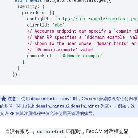
return
await
navigator
.
credentials
.
get
({
identity
:
{
providers
:
[{
configURL
:
'https://idp.example/manifest.jso
clientId
:
'abc'
,
// Accounts endpoint can specify a 'domain_h
// When RP specifies a '@domain.example' val
// shown to the user whose 'domain_hints' ar
// '@domain.example' value
domainHint
:
'@domain.example'
}]
}
});
注意
： 使用
时，Chrome 会滤除没有任何网域
domainHint: 'any'
的账号（即未传递
或
为空）。例如，这
domain_hints
domain_hints
允许 RP 在其注册流程中仅允许使用受管理的账号。
当没有账号与
domainHint
匹配时，FedCM 对话框会显