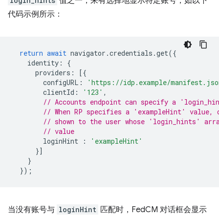
login_hints
值之一，来有选择地显示特定账号，如以下
代码示例所示：
return
await
navigator
.
credentials
.
get
({
identity
:
{
providers
:
[{
configURL
:
'https://idp.example/manifest.jso
clientId
:
'123'
,
// Accounts endpoint can specify a 'login_hi
// When RP specifies a 'exampleHint' value, 
// shown to the user whose 'login_hints' arr
// value
loginHint
:
'exampleHint'
}]
}
});
当没有账号与
loginHint
匹配时，FedCM 对话框会显示