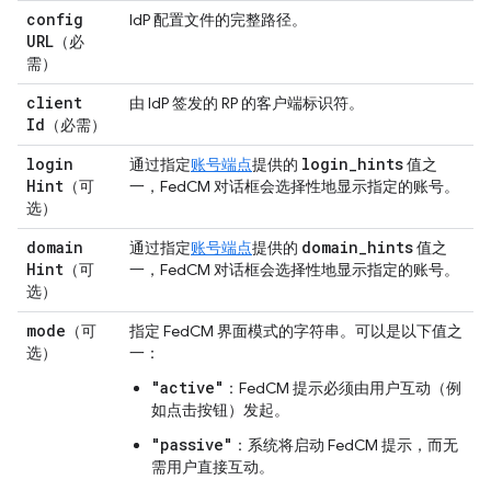
config
IdP 配置文件的完整路径。
URL
（必
需）
client
由 IdP 签发的 RP 的客户端标识符。
Id
（必需）
login
login
_
hints
通过指定
账号端点
提供的
值之
Hint
（可
一，FedCM 对话框会选择性地显示指定的账号。
选）
domain
domain
_
hints
通过指定
账号端点
提供的
值之
Hint
（可
一，FedCM 对话框会选择性地显示指定的账号。
选）
mode
（可
指定 FedCM 界面模式的字符串。可以是以下值之
选）
一：
"active"
：FedCM 提示必须由用户互动（例
如点击按钮）发起。
"passive"
：系统将启动 FedCM 提示，而无
需用户直接互动。