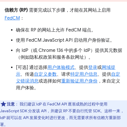
信赖方 (RP)
需要完成以下步骤，才能在其网站上启用
FedCM
：
确保在 RP 的网站上允许 FedCM 端点。
使用 FedCM JavaScript API 启动用户身份验证。
向 IdP（或 Chrome 136 中的多个 IdP）提供其元数据
（例如隐私权政策和服务条款网址）。
[可选] 通过选择
用户体验模式
、提供
登录
或
网域提
示
、传递
自定义参数
、请求
特定用户信息
、提供
自定
义错误消息
或选择如何
重新验证用户身份
，来自定义
用户体验。
注意
：
我们建议 IdP 在 FedCM API 逐渐成熟的过程中使用
JavaScript SDK 分发该 API，并建议 RP 不要自行托管 SDK。这样一来，
IdP 就可以在 API 发展变化时进行更改，而无需要求所有信赖方重新部
署。