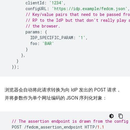
clientId
:
'1234'
,
configURL
:
'https://idp.example/fedcm.json'
,
// Key/value pairs that need to be passed fr
// RP to the IdP but that don't really play 
// the browser.
params
:
{
IDP_SPECIFIC_PARAM
:
'1'
,
foo
:
'BAR'
}
},
}
});
浏览器会自动将此请求转换为向 IdP 发出的 POST 请求，
并将参数作为单个网址编码的 JSON 序列化对象：
// The assertion endpoint is drawn from the config
POST
/
fedcm_assertion_endpoint
HTTP
/
1.1