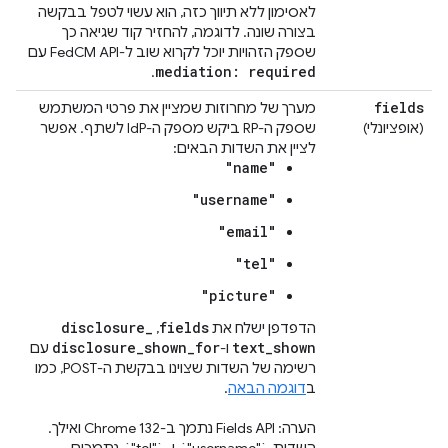
לאסימון ללא תיווך כזה, הוא עשוי לטפל בבקשה
בצורה שונה. לדוגמה, להחזיר קוד שגיאה כך
שספק הזהויות יוכל לקרוא שוב ל-FedCM API עם
mediation: required
.
fields
מערך של מחרוזות שמציין את פרטי המשתמש
(אופציונלי)
שספק ה-RP ביקש מספק ה-IdP לשתף. אפשר
לציין את השדות הבאים:
"name"
"username"
"email"
"tel"
"picture"
disclosure
_
fields
הדפדפן ישלח את
,‏
disclosure
_
shown
_
for
text
_
shown
ו-
עם
רשימה של השדות שצוינו בבקשת ה-POST, כמו
ב
דוגמה הבאה
.
הערה: Fields API נתמך ב-Chrome 132 ואילך.