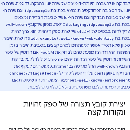
לבדיקה או להעברה יהיו תת-דומיינים של שרת IdP בהפקה. לדוגמה, שרת ה-
IdP של הסביבה הפרודקטיבית נמצא בכתובת
, וגם שרת ה-
idp.example
RP של סביבת הבדיקה וגם שרת ה-IdP של סביבת הבדיקה נמצאים
בכתובת
. עם זאת, מכיוון שהקובץ well-known
staging.idp.example
צריך להיות בבסיס של eTLD+1 של שרת ספק הזהויות, הוא צריך להיות
בכתובת
וזהו שרת הייצור.
idp.example/.well-known/web-identity
מכיוון שלא תמיד אפשר למפתחים למקם קבצים בסביבת הייצור בזמן
הפיתוח, ההגדרה הזו מונעת מהם לבדוק את FedCM. אם הדומיין של ספק
השירות והדומיין של ספק הזהויות זהים, Chrome יכול לדלג על בדיקת
הקובץ well-known החל מגרסה Chrome 122. אפשר גם לעקוף את
הבדיקה
על ידי הפעלת הדגל
chrome://flags#fedcm-
configURL
. האפשרות הזו שימושית אם
without-well-known-enforcement
סביבת הפיתוח שלכם משתמשת ב-DNS שלא נגיש לציבור.
יצירת קובץ תצורה של ספק זהויות
ונקודות קצה
קובץ התצורה של ספק הזהויות מספק רשימה של נקודות