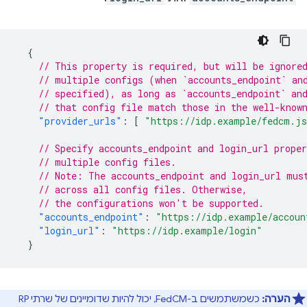
{
// This property is required, but will be ignore
// multiple configs (when `accounts_endpoint` an
// specified), as long as `accounts_endpoint` an
// that config file match those in the well-know
"provider_urls"
:
[
"https://idp.example/fedcm.j
// Specify accounts_endpoint and login_url proper
// multiple config files.
// Note: The accounts_endpoint and login_url mus
// across all config files. Otherwise,
// the configurations won't be supported.
"accounts_endpoint"
:
"https://idp.example/accoun
"login_url"
:
"https://idp.example/login"
}
הערה:
כשמשתמשים ב-FedCM, יכול להיות שדומיינים של שרתי RP