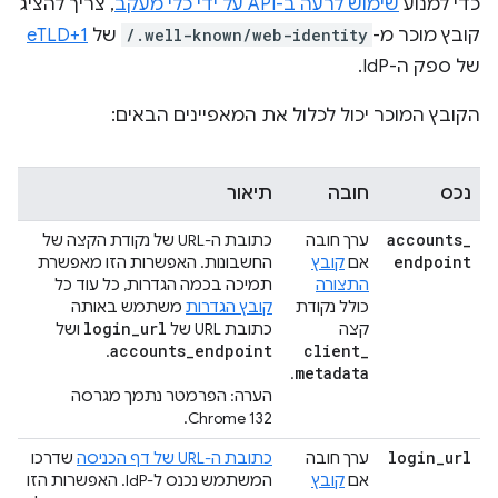
כדי למנוע
שימוש לרעה ב-API על ידי כלי מעקב
, צריך להציג
קובץ מוכר מ-
/.well-known/web-identity
של
eTLD+1
של ספק ה-IdP.
הקובץ המוכר יכול לכלול את המאפיינים הבאים:
נכס
חובה
תיאור
accounts
_
ערך חובה
כתובת ה-URL של נקודת הקצה של
endpoint
אם
קובץ
החשבונות. האפשרות הזו מאפשרת
התצורה
תמיכה בכמה הגדרות, כל עוד כל
כולל נקודת
קובץ הגדרות
משתמש באותה
login
_
url
קצה
כתובת URL של
ושל
accounts
_
endpoint
client
_
.
metadata
.
הערה: הפרמטר נתמך מגרסה
Chrome 132.
login
_
url
ערך חובה
כתובת ה-URL של דף הכניסה
שדרכו
אם
קובץ
המשתמש נכנס ל-IdP. האפשרות הזו