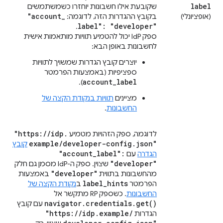
label
שקובעת אילו חשבונות יוחזרו כשמשתמשים
"account
_
(אופציונלי)
בקובץ ההגדרות הזה, לדוגמה:
label": "developer"
.
ספק IdP יכול להטמיע תוויות מותאמות אישית
לחשבונות באופן הבא:
יוצרים קובץ הגדרות שמשויך לתוויות
ספציפיות (באמצעות הפרמטר
account_label
).
מציינים
תוויות בנקודת הקצה של
החשבונות
.
"https:
/
/
idp
.
לדוגמה, ספק הזהויות מטמיע
example
/
developer-config
.
json"
קובץ
"account
_
label":
הגדרה
עם
"developer"
שצוין. ספק ה-IdP מסמן גם חלק
"developer"
מהחשבונות בתווית
באמצעות
label
_
hints
הפרמטר
ב
נקודת הקצה של
החשבונות
. כשספק RP מתקשר אל
navigator
.
credentials
.
get(
)
עם קובץ
"https:
/
/
idp
.
example
/
הגדרות