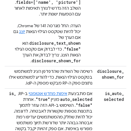
fields=['name', 'picture']
.
השלב הזה נדרש לצורך תאימות לאחור
עם הטמעות ישנות יותר. ‫
הערה: החל מגרסה 141 של Chrome,
יכול להיות שטקסט הגילוי הנאות
יוצג
גם
אם הערך של
disclosure_text_shown
הוא
"false"
. כדי לבדוק אם טקסט הגילוי
הנאות הוצג, צריך לבדוק את הערך
disclosure_shown_for
.
disclosure
_
רשימה של השדות שהדפדפן הציג למשתמש
shown
_
for
בטקסט הגילוי הנאות, כדי להודיע למשתמש אילו
נתונים ספק ה-RP מבקש מספק ה-IdP.
is
_
is
_
auto
_
אם מתבצעת
אימות מחדש אוטומטי
ב-RP, ‏
"true"
auto
_
selected
selected
מציין
. אחרת
"false"
. השימוש ב-API הזה עוזר לתמוך
בתכונות נוספות שקשורות לאבטחה. לדוגמה,
יכול להיות שחלק מהמשתמשים יעדיפו רמת
אבטחה גבוהה יותר שדורשת תיווך משתמש
מפורש באימות. אם ספק זהויות יקבל בקשה