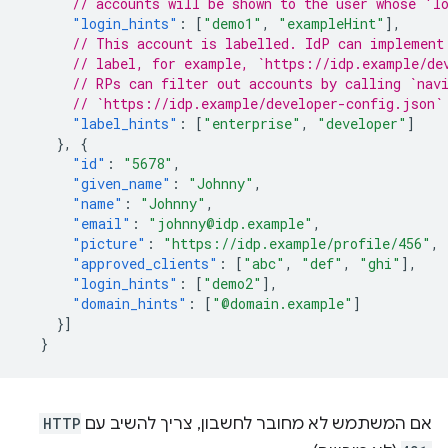
// accounts will be shown to the user whose 'l
"login_hints"
:
[
"demo1"
,
"exampleHint"
],
// This account is labelled. IdP can implement
// label, for example, `https://idp.example/de
// RPs can filter out accounts by calling `nav
// `https://idp.example/developer-config.json`
"label_hints"
:
[
"enterprise"
,
"developer"
]
},
{
"id"
:
"5678"
,
"given_name"
:
"Johnny"
,
"name"
:
"Johnny"
,
"email"
:
"johnny@idp.example"
,
"picture"
:
"https://idp.example/profile/456"
,
"approved_clients"
:
[
"abc"
,
"def"
,
"ghi"
],
"login_hints"
:
[
"demo2"
],
"domain_hints"
:
[
"@domain.example"
]
}]
}
אם המשתמש לא מחובר לחשבון, צריך להשיב עם
HTTP