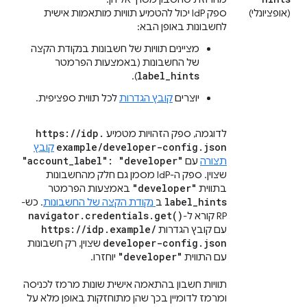
(אופציונלי)
ספק IdP יכול להטמיע תוויות מותאמות אישית
לחשבונות באופן הבא:
מציינים תוויות של חשבונות בנקודת הקצה
של החשבונות (באמצעות הפרמטר
label_hints
).
יוצרים
קובץ הגדרות
לכל תווית ספציפית.
https:
/
/
idp
.
לדוגמה, ספק הזהויות מטמיע
example
/
developer-config
.
json
קובץ
"account
_
label": "developer"
תצורה
עם
שצוין. ספק ה-IdP מסמן גם חלק מהחשבונות
"developer"
בתווית
באמצעות הפרמטר
label
_
hints
ב
נקודת הקצה של החשבונות
. כש-
navigator
.
credentials
.
get(
)
RP קורא ל-
https:
/
/
idp
.
example
/
עם קובץ הגדרות
developer-config
.
json
שצוין, רק חשבונות
"developer"
עם התווית
יוחזרו.
תוויות חשבון בהתאמה אישית שונות מרמז לכניסה
ומרמז לדומיין בכך שהן מתוחזקות באופן מלא על