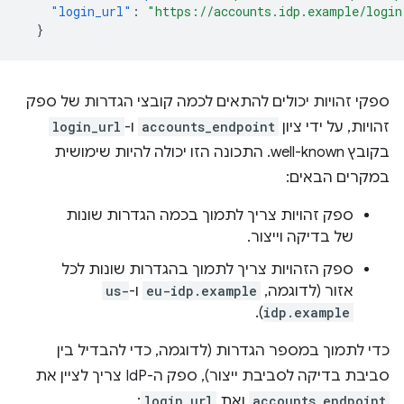
"login_url"
:
"https://accounts.idp.example/login
}
ספקי זהויות יכולים להתאים לכמה קובצי הגדרות של ספק
זהויות, על ידי ציון
accounts_endpoint
ו-
login_url
בקובץ well-known. התכונה הזו יכולה להיות שימושית
במקרים הבאים:
ספק זהויות צריך לתמוך בכמה הגדרות שונות
של בדיקה וייצור.
ספק הזהויות צריך לתמוך בהגדרות שונות לכל
אזור (לדוגמה,
eu-idp.example
ו-
us-
).
idp.example
כדי לתמוך במספר הגדרות (לדוגמה, כדי להבדיל בין
סביבת בדיקה לסביבת ייצור), ספק ה-IdP צריך לציין את
accounts_endpoint
ואת
login_url
: