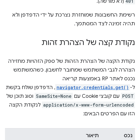
401
(לא מורשה).
רשימת החשבונות שמוחזרת נצרכת על ידי הדפדפן ולא
תהיה זמינה לצד המסתמך.
נקודת קצה של הצהרת זהות
נקודת הקצה של הצהרת הזהות של ספק הזהויות מחזירה
הצהרה לגבי המשתמש שמחובר לחשבון. כשהמשתמש
נכנס לאתר RP באמצעות קריאה
ל-
navigator.credentials.get()
, הדפדפן שולח בקשת
POST
עם קובצי Cookie עם
SameSite=None
וסוג תוכן של
application/x-www-form-urlencoded
לנקודת הקצה
הזו עם הפרטים הבאים:
נכס
תיאור