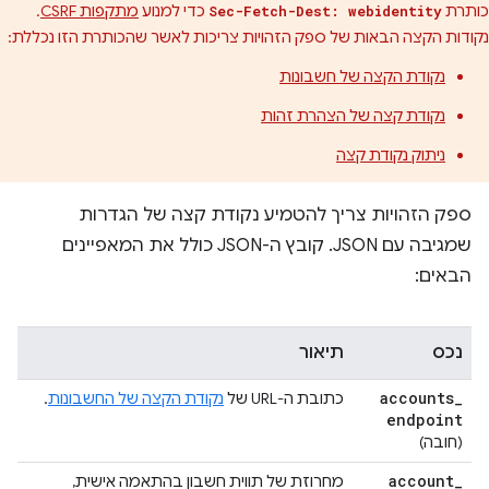
כותרת
כדי למנוע
מתקפות CSRF
.
Sec-Fetch-Dest: webidentity
נקודות הקצה הבאות של ספק הזהויות צריכות לאשר שהכותרת הזו נכללת:
נקודת הקצה של חשבונות
נקודת קצה של הצהרת זהות
ניתוק נקודת קצה
ספק הזהויות צריך להטמיע נקודת קצה של הגדרות
שמגיבה עם JSON. קובץ ה-JSON כולל את המאפיינים
הבאים:
נכס
תיאור
accounts
_
כתובת ה-URL של
נקודת הקצה של החשבונות
.
endpoint
(חובה)
account
_
מחרוזת של תווית חשבון בהתאמה אישית,