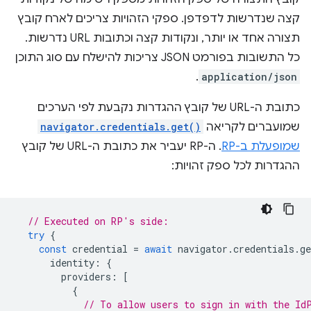
קצה שנדרשות לדפדפן. ספקי הזהויות צריכים לארח קובץ
תצורה אחד או יותר, ונקודות קצה וכתובות URL נדרשות.
כל התשובות בפורמט JSON צריכות להישלח עם סוג התוכן
.
application/json
כתובת ה-URL של קובץ ההגדרות נקבעת לפי הערכים
שמועברים לקריאה
navigator.credentials.get()
שמופעלת ב-RP
. ה-RP יעביר את כתובת ה-URL של קובץ
ההגדרות לכל ספק זהויות:
// Executed on RP's side:
try
{
const
credential
=
await
navigator
.
credentials
.
ge
identity
:
{
providers
:
[
{
// To allow users to sign in with the Id