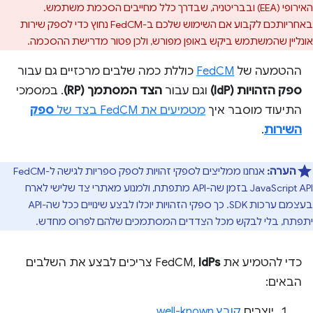
האירופי (EEA) ובבריטניה, שבדרך כלל מחייבים הסכמת משתמש.
באחריותכם לקבוע אם השימוש שלכם ב-FedCM נחוץ כדי לספק שירות
אונליין שהמשתמש ביקש באופן מפורש, ולכן פטור מדרישת ההסכמה.
ההטמעה של
FedCM
כוללת כמה שלבים מרכזיים גם עבור
ספק הזהויות (IdP)
וגם עבור
הצד המסתמך (RP)
. במסמכי
התיעוד מוסבר איך
מטמיעים את FedCM בצד של
ספק
השירות
.
הערה:
אנחנו ממליצים לספקי זהויות לספק ספריות לגישה ל-FedCM
JavaScript API בזמן שה-API מתפתח, ולמנוע מאתרי צד שלישי לארח
בעצמם ערכות SDK. כך ספקי הזהויות יוכלו לבצע שינויים ככל שה-API
יתפתח, בלי לבקש מכל הצדדים המסתמכים שלהם לפרוס מחדש.
כדי להטמיע את FedCM,
IdPs
צריכים לבצע את השלבים
הבאים:
יוצרים
קובץ well-known
.