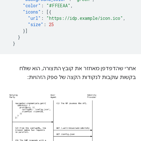
"color"
:
"#FFEEAA"
,
"icons"
:
[{
"url"
:
"https://idp.example/icon.ico"
,
"size"
:
25
}]
}
}
אחרי שהדפדפן מאחזר את קובץ התצורה, הוא שולח
בקשות עוקבות לנקודות הקצה של ספק הזהויות: