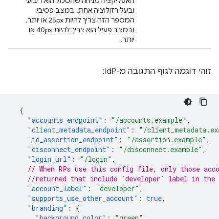
האפליקציה מניחה שהסמל הוא ריבועי
ובעל רזולוציה אחת. במצב פסיבי,
המספר הזה צריך להיות 25px או יותר,
ובמצב פעיל הוא צריך להיות 40px או
יותר.
זוהי דוגמה לגוף התגובה מ-IdP:
{
"accounts_endpoint"
:
"/accounts.example"
,
"client_metadata_endpoint"
:
"/client_metadata.ex
"id_assertion_endpoint"
:
"/assertion.example"
,
"disconnect_endpoint"
:
"/disconnect.example"
,
"login_url"
:
"/login"
,
// When RPs use this config file, only those acc
//returned that include `developer` label in the 
"account_label"
:
"developer"
,
"supports_use_other_account"
:
true
,
"branding"
:
{
"background_color"
:
"green"
,