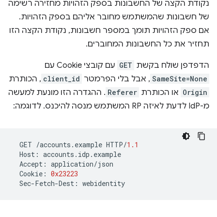
נקודת הקצה של החשבונות בספק הזהויות מחזירה רשימה
של חשבונות שהמשתמש מחובר אליהם בספק הזהויות.
אם ספק הזהויות תומך במספר חשבונות, נקודת הקצה הזו
תחזיר את כל החשבונות המחוברים.
הדפדפן שולח בקשת
GET
עם קובצי Cookie עם
SameSite=None
, אבל בלי הפרמטר
client_id
, הכותרת
Origin
או הכותרת
Referer
. ההגדרה הזו מונעת למעשה
מ-IdP לדעת לאיזה RP המשתמש מנסה להיכנס. לדוגמה:
GET
/
accounts
.
example
HTTP
/
1.1
Host
:
accounts
.
idp
.
example
Accept
:
application
/
json
Cookie
:
0x23223
Sec
-
Fetch
-
Dest
:
webidentity