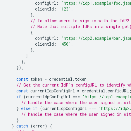
configUrl
:
'https://idp1.example/foo.jso
clientId
:
'123'
,
},
// To allow users to sign in with the IdP2
// Note that multiple IdPs in a single get
{
configUrl
:
'https://idp2.example/bar.jso
clientId
:
'456'
,
},
],
},
});
const
token
=
credential
.
token
;
// Get the current IdP's configURL to identify w
const
currentIdpConfigUrl
=
credential
.
configURL
if
(
currentIdpConfigUrl
===
'https://idp1.exampl
// handle the case where the user signed in wit
}
else
if
(
currentIdpConfigUrl
===
'https://idp2
// handle the case where the user signed in wit
}
}
catch
(
error
)
{