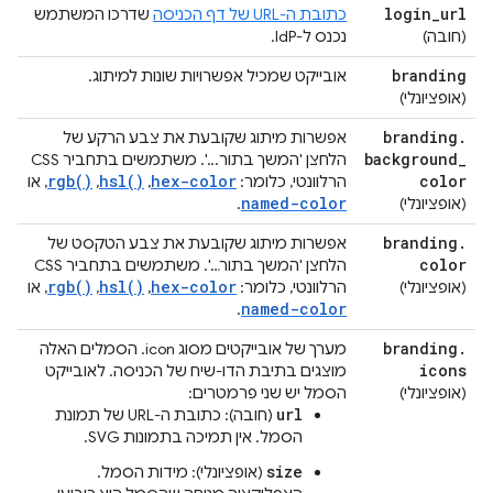
login
_
url
כתובת ה-URL של דף הכניסה
שדרכו המשתמש
(חובה)
נכנס ל-IdP.
branding
אובייקט שמכיל אפשרויות שונות למיתוג.
(אופציונלי)
branding
.
אפשרות מיתוג שקובעת את צבע הרקע של
background
_
הלחצן 'המשך בתור...'. משתמשים בתחביר CSS
rgb()
hsl()
hex-color
color
הרלוונטי, כלומר:
,
,
, או
named-color
(אופציונלי)
.
branding
.
אפשרות מיתוג שקובעת את צבע הטקסט של
color
הלחצן 'המשך בתור…'. משתמשים בתחביר CSS
rgb()
hsl()
hex-color
(אופציונלי)
הרלוונטי, כלומר:
,
,
, או
named-color
.
branding
.
מערך של אובייקטים מסוג icon. הסמלים האלה
icons
מוצגים בתיבת הדו-שיח של הכניסה. לאובייקט
(אופציונלי)
הסמל יש שני פרמטרים:
url
(חובה): כתובת ה-URL של תמונת
הסמל. אין תמיכה בתמונות SVG.
size
(אופציונלי): מידות הסמל.