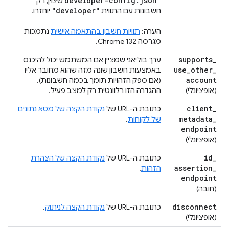
developer-config
.
json"
שצוין, רק
"developer"
חשבונות עם התווית
יוחזרו.
הערה:
תוויות חשבון בהתאמה אישית
נתמכות
מגרסה Chrome 132.
supports
_
ערך בוליאני שמציין אם המשתמש יכול להיכנס
use
_
other
_
באמצעות חשבון שונה מזה שהוא מחובר אליו
account
(אם ספק הזהויות תומך בכמה חשבונות).
(אופציונלי)
ההגדרה הזו רלוונטית רק למצב פעיל.
client
_
כתובת ה-URL של
נקודת הקצה של מטא נתונים
metadata
_
של לקוחות
.
endpoint
(אופציונלי)
id
_
כתובת ה-URL של
נקודת הקצה של הצהרת
assertion
_
הזהות
.
endpoint
(חובה)
disconnect
כתובת ה-URL של
נקודת הקצה לניתוק
.
(אופציונלי)