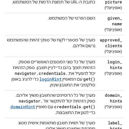
picture
כתובת ה-URL של תמונת הדמות של המשתמש.
(אופציונלי)
given
_
השם הפרטי של המשתמש.
name
(אופציונלי)
approved
_
מערך של מספרי לקוח של ספקי זהויות שהמשתמש
clients
נרשם אליהם.
(אופציונלי)
login
_
מערך של כל סוגי המסננים האפשריים שספק
hints
הזהויות תומך בהם כדי לציין חשבון. ספק הזהויות
navigator
.
credentials
.
(אופציונלי)
יכול להפעיל את
loginHint
get(
)
עם המאפיין
כדי להציג באופן
סלקטיבי את החשבון שצוין.
domain
_
מערך של כל הדומיינים שהחשבון משויך אליהם.
navigator
.
hints
ספק הזהויות יכול להתקשר אל
domainHint
credentials
.
get(
)
(אופציונלי)
עם מאפיין
כדי לסנן את החשבונות.
label
_
מערך של תוויות חשבון מותאמות אישית מסוג
hints
מחרוזת שחשבון משויך אליהן.