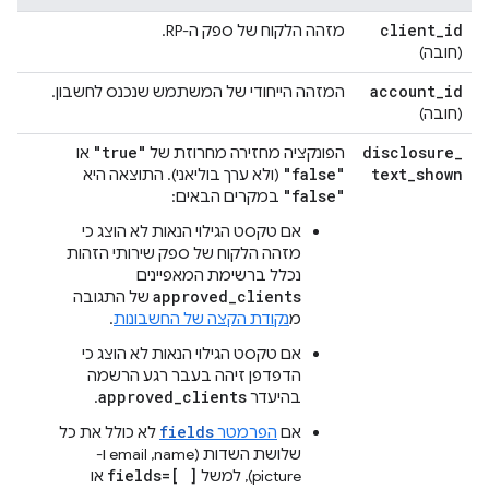
client
_
id
מזהה הלקוח של ספק ה-RP.
(חובה)
account
_
id
המזהה הייחודי של המשתמש שנכנס לחשבון.
(חובה)
"true"
disclosure
_
הפונקציה מחזירה מחרוזת של
או
"false"
text
_
shown
(ולא ערך בוליאני). התוצאה היא
"false"
במקרים הבאים:
אם טקסט הגילוי הנאות לא הוצג כי
מזהה הלקוח של ספק שירותי הזהות
נכלל ברשימת המאפיינים
approved_clients
של התגובה
מ
נקודת הקצה של החשבונות
.
אם טקסט הגילוי הנאות לא הוצג כי
הדפדפן זיהה בעבר רגע הרשמה
approved_clients
בהיעדר
.
fields
אם
הפרמטר
לא כולל את כל
שלושת השדות (name,‏ email ו-
fields=[ ]
picture), למשל
או