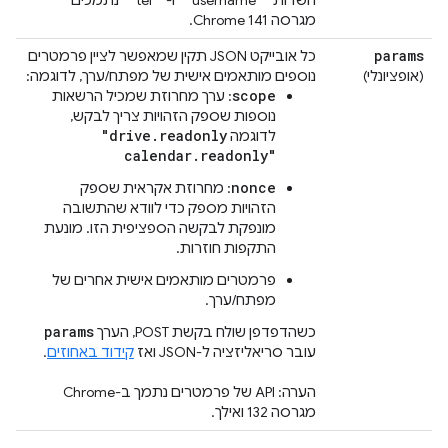
השדות ‎ `"username"` ‎ ו-‎ `"tel"` ‎ נתמכים
מגרסה Chrome 141.
params
כל אובייקט JSON תקין שמאפשר לציין פרמטרים
(אופציונלי)
נוספים מותאמים אישית של מפתח/ערך, לדוגמה:
scope
: ערך מחרוזת שמכיל הרשאות
נוספות שספק הזהויות צריך לבקש,
"drive.readonly
לדוגמה
calendar.readonly"
nonce
: מחרוזת אקראית שספק
הזהויות מספק כדי לוודא שהתשובה
מונפקת לבקשה הספציפית הזו. מונעת
התקפות חוזרות.
פרמטרים מותאמים אישית אחרים של
מפתח/ערך.
params
כשהדפדפן שולח בקשת POST, הערך
עובר סריאליזציה ל-JSON ואז
קידוד באחוזים
.
הערה: API של פרמטרים נתמך ב-Chrome
מגרסה 132 ואילך.