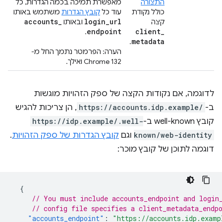
התצורה
מאפשרת תמיכה בכמה הגדרות, כל
כולל נקודת
עוד כל
קובץ הגדרות
משתמש באותו
accounts
_
login
_
url
קצה
ובאותו
endpoint
client
_
.
metadata
.
הערה: הפרמטר נתמך החל מ-
Chrome 132 ואילך.
לדוגמה, אם נקודות הקצה של ספק הזהויות מוגשות
ב-
https://accounts.idp.example/
, הן צריכות להגיש
קובץ well-known ב-
https://idp.example/.well-
known/web-identity
וגם
קובץ הגדרות של ספק הזהויות
.
דוגמה לתוכן של קובץ מוכר:
{
// You must include accounts_endpoint and login
// config file specifies a client_metadata_endp
"accounts_endpoint"
:
"https://accounts.idp.examp