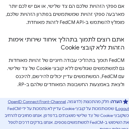
אם ספקי הזהויות שלכם הם צד שלישי, או אם יש לכם יותר
מארבעה ספקי זהויות שמשתמשים בפתרון הזהויות שלכם,
מומלץ להשתמש ב-FedCM API לזהות מאוחדת.
אתם רוצים לתמוך בתהליך איחוד שירותי אימות
הזהות ללא קובצי Cookie
‫FedCM תומך בתהליכי עבודה חיוניים של זהויות מאוחדות
גם למשתמשים שגולשים ללא קובצי Cookie של צד שלישי.
עם FedCM, המשתמשים עדיין יכולים להירשם, להיכנס
ולצאת באמצעות החשבונות המאוחדים שלהם ב-RP.
הערה:
חלק מהתכונות (לדוגמה,
OpenID Connect Front-Channel
Logout
) שמסתמכות על קובצי Cookie עדיין לא נתמכות על ידי FedCM
כשקובצי Cookie של צד שלישי מושבתים בדפדפן. אנחנו מחויבים להרחיב
את השימוש ב-FedCM למשתמשים נוספים. אנחנו בודקים דרכים לטפל