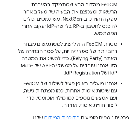
FedCM מהדור הבא שמתמקד בהעברת
הרשאות ומצמצם את הבעיה של מעקב אחר
ספק הזהויות. ב-NextGen, משתמשים יכולים
להיכנס לחשבון ב-RP בלי שה-IdP יעקוב אחרי
המשתמש.
מטרת FedCM היא להציג למשתמשים מבחר
רחב יותר של ספקי זהויות, על סמך הבחירה של
האתר (Relying Party). כדי להשיג את המטרה
הזו, אנחנו עובדים על ממשקי ה-API של Multi-
IdP ושל IdP Registration.
אנחנו פועלים באופן פעיל לשילוב של FedCM
עם שיטות אימות אחרות, כמו מפתחות גישה,
ועם אמצעים נוספים כמו מילוי אוטומטי, כדי
ליצור חוויית אימות אחידה.
פרטים נוספים מופיעים
בתוכנית הפיתוח
שלנו.