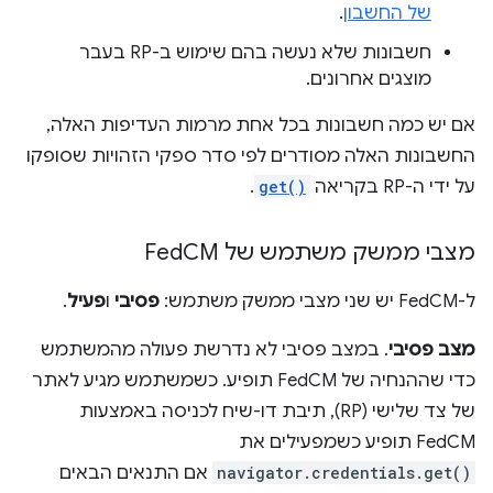
של החשבון
.
חשבונות שלא נעשה בהם שימוש ב-RP בעבר
מוצגים אחרונים.
אם יש כמה חשבונות בכל אחת מרמות העדיפות האלה,
החשבונות האלה מסודרים לפי סדר ספקי הזהויות שסופקו
על ידי ה-RP בקריאה
get()
.
מצבי ממשק משתמש של Fed
CM
ל-FedCM יש שני מצבי ממשק משתמש:
פסיבי
ו
פעיל
.
מצב פסיבי
. במצב פסיבי לא נדרשת פעולה מהמשתמש
כדי שההנחיה של FedCM תופיע. כשמשתמש מגיע לאתר
של צד שלישי (RP), תיבת דו-שיח לכניסה באמצעות
FedCM תופיע כשמפעילים את
navigator.credentials.get()
אם התנאים הבאים