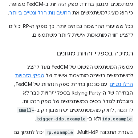
מסתמכים. מנגנון בחירת ספק הזהויות ב-FedCM משופר,
כי הוא מציג למשתמשים את
החשבונות הרלוונטיים ביותר
.
ככל ששיעורי ההרשמה גבוהים יותר, כך ספקי ה-RP יכולים
להציע חוויה מותאמת אישית ליותר משתמשים.
תמיכה בספקי זהויות מגוונים
ממשק המשתמש הפשוט של FedCM נועד להציג
למשתמשים רשימה מותאמת אישית של
ספקי הזהויות
הרלוונטיים
. עם מנגנון בחירת ספק הזהויות של FedCM,
הבחירה של ה-Relying Party בספקי זהויות כבר לא
מוגבלת לגודל בסיס המשתמשים של ספק הזהויות.
לדוגמה, לחלק מהמשתמשים יש חשבון רק ב-
small-
idp.example
ולא ב-
bigger-idp.example
.
בעזרת התכונה Multi-IdP, ‏
rp.example
יכול לתמוך גם