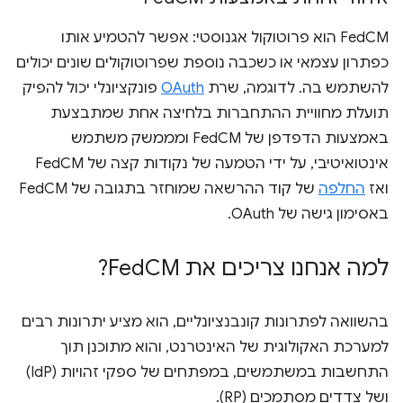
‫FedCM הוא פרוטוקול אגנוסטי: אפשר להטמיע אותו
כפתרון עצמאי או כשכבה נוספת שפרוטוקולים שונים יכולים
להשתמש בה. לדוגמה, שרת
OAuth
פונקציונלי יכול להפיק
תועלת מחוויית ההתחברות בלחיצה אחת שמתבצעת
באמצעות הדפדפן של FedCM ומממשק משתמש
אינטואיטיבי, על ידי הטמעה של נקודות קצה של FedCM
ואז
החלפה
של קוד ההרשאה שמוחזר בתגובה של FedCM
באסימון גישה של OAuth.
למה אנחנו צריכים את Fed
CM?
בהשוואה לפתרונות קונבנציונליים, הוא מציע יתרונות רבים
למערכת האקולוגית של האינטרנט, והוא מתוכנן תוך
התחשבות במשתמשים, במפתחים של ספקי זהויות (IdP)
ושל צדדים מסתמכים (RP).