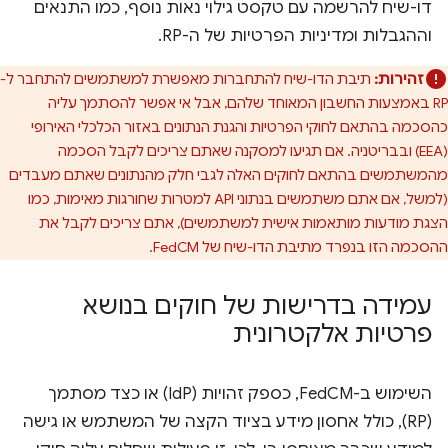
דו-שיח להרשמה עם טקסט גילוי נאות נוסף, כמו התנאים
וההגבלות ומדיניות הפרטיות של ה-RP.
זהירות:
תיבת הדו-שיח להתחברות מאפשרת למשתמשים להתחבר ל-
RP באמצעות החשבון המאוחד שלהם, אבל אי אפשר להסתמך עליה
כהסכמה בהתאם לחוקי הפרטיות והגנת הנתונים באזור הכלכלי האירופי
(EEA) ובבריטניה. אם תגיעו למסקנה שאתם צריכים לקבל הסכמה
מהמשתמשים בהתאם לחוקים האלה לגבי חלק מהנתונים שאתם מעבדים
(למשל, אם אתם משתמשים בנתוני API למטרות שחורגות מאימות, כמו
הצגת מודעות מותאמות אישית למשתמשים), אתם צריכים לקבל את
ההסכמה הזו בנפרד מתיבת הדו-שיח של FedCM.
עמידה בדרישות של חוקים בנושא
פרטיות אלקטרונית
השימוש ב-FedCM, כספק זהויות (IdP) או כצד מסתמך
(RP), כולל אחסון מידע בציוד הקצה של המשתמש או גישה