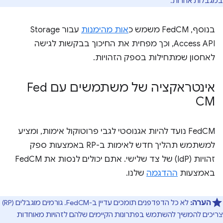
במגבלות אחרות.
בנוסף, FedCM משמש כ
אות מהימנות
עבור Storage
Access API, וכך מפחית את החיכוך בבקשות לגישה
לאחסון שמתחילות בספק הזהויות.
אינטראקציה של משתמשים עם Fed
CM
‫FedCM נועד להיות אגנוסטי לגבי פרוטוקול אימות, ומציע
למשתמש תהליך חדש לאימות ב-RP באמצעות ספק
זהויות (IdP) של צד שלישי. אתם יכולים לנסות את FedCM
באמצעות
ההדגמה
שלנו.
הערה:
לא כל הדפדפנים תומכים עדיין ב-FedCM. גורמים מוגבלים (RP)
צריכים להמשיך להשתמש בפתרונות הקיימים שלהם לזהויות מאוחדות