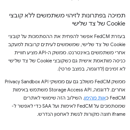
תמיכה בפתרונות לזיהוי משתמשים ללא קובצי
Cookie של צד שלישי
בעזרת FedCM אפשר להפחית את ההסתמכות על קובצי
Cookie של צד שלישי, שמשמשים לעיתים קרובות למעקב
אחרי משתמשים באינטרנט. ממשק ה-API מציע חוויית
כניסה מותאמת אישית גם כשקובצי Cookie של צד שלישי
לא זמינים (לדוגמה, במצב פרטי).
ממשק FedCM משולב גם עם ממשקי Privacy Sandbox API
אחרים. לדוגמה, Storage Access API משתמש באימות
FedCM כ
אות מהימן
. השילוב הזה שימושי לאתרים
שמסתמכים על FedCM לאימות ועל SAA כדי לאפשר ל-
iframe חוצה מקורות לגשת לאחסון הנדרש.