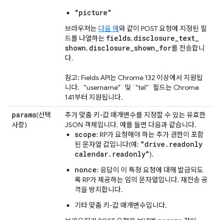
"picture"
브라우저는
다음 예
와 같이 POST 요청에 지정된 필
fields
disclosure
_
text
_
드를 나열하는
,
shown
disclosure
_
shown
_
for
,
를 전송합니
다.
참고: Fields API는 Chrome 132 이상에서 지원됩
니다. `"username"` 및 `"tel"` 필드는 Chrome
141부터 지원됩니다.
params
(선택
추가 맞춤 키-값 매개변수를 지정할 수 있는 유효한
사항)
JSON 객체입니다. 예를 들면 다음과 같습니다.
scope
: RP가 요청해야 하는 추가 권한이 포함
"drive.readonly
된 문자열 값입니다(예:
calendar.readonly"
).
nonce
: 응답이 이 특정 요청에 대해 발급되도
록 RP가 제공하는 임의 문자열입니다. 재전송 공
격을 방지합니다.
기타 맞춤 키-값 매개변수입니다.