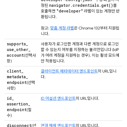
navigator
.
credentials
.
get(
)
정된
를
"developer"
호출하면
라벨이 있는 계정만 반
환됩니다.
참고:
맞춤 계정 라벨
은 Chrome 132부터 지원됩
니다.
supports
_
사용자가 로그인한 계정과 다른 계정으로 로그인
use
_
other
_
할 수 있는지 여부를 지정하는 불리언입니다 (IdP
account
(선택사
가 여러 계정을 지원하는 경우). 이는 활성 모드에
항)
만 적용됩니다.
client
_
클라이언트 메타데이터 엔드포인트
의 URL입니
metadata
_
다.
endpoint
(선택
사항)
id
_
ID 어설션 엔드포인트
의 URL입니다.
assertion
_
endpoint
(필
수)
disconnect
(선
연결 해제 엔드포인트
의 URL입니다.