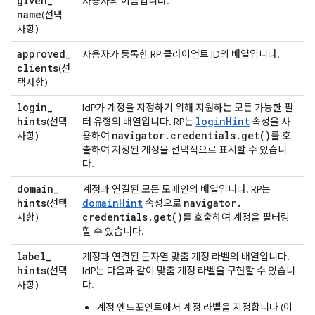
given
_
사용자의 이름입니다.
name
(선택
사항)
approved
_
사용자가 등록한 RP 클라이언트 ID의 배열입니다.
clients
(선
택사항)
login
_
IdP가 계정을 지정하기 위해 지원하는 모든 가능한 필
hints
loginHint
(선택
터 유형의 배열입니다. RP는
속성을 사
navigator
.
credentials
.
get(
)
사항)
용하여
를 호
출하여 지정된 계정을 선택적으로 표시할 수 있습니
다.
domain
_
계정과 연결된 모든 도메인의 배열입니다. RP는
hints
domainHint
navigator
.
(선택
속성으로
credentials
.
get(
)
사항)
를 호출하여 계정을 필터링
할 수 있습니다.
label
_
계정과 연결된 문자열 맞춤 계정 라벨의 배열입니다.
hints
(선택
IdP는 다음과 같이 맞춤 계정 라벨을 구현할 수 있습니
사항)
다.
계정 엔드포인트에서 계정 라벨을 지정합니다 (이