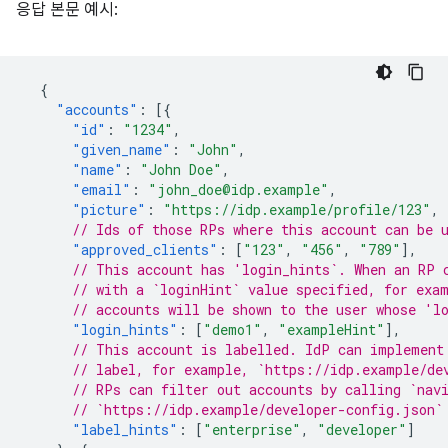
응답 본문 예시:
{
"accounts"
:
[{
"id"
:
"1234"
,
"given_name"
:
"John"
,
"name"
:
"John Doe"
,
"email"
:
"john_doe@idp.example"
,
"picture"
:
"https://idp.example/profile/123"
,
// Ids of those RPs where this account can be 
"approved_clients"
:
[
"123"
,
"456"
,
"789"
],
// This account has 'login_hints`. When an RP 
// with a `loginHint` value specified, for exa
// accounts will be shown to the user whose 'l
"login_hints"
:
[
"demo1"
,
"exampleHint"
],
// This account is labelled. IdP can implement
// label, for example, `https://idp.example/de
// RPs can filter out accounts by calling `nav
// `https://idp.example/developer-config.json`
"label_hints"
:
[
"enterprise"
,
"developer"
]