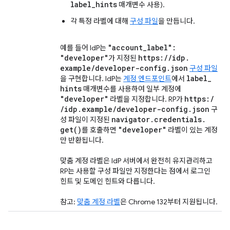
label_hints
매개변수 사용).
각 특정 라벨에 대해
구성 파일
을 만듭니다.
"account
_
label":
예를 들어 IdP는
"developer"
https:
/
/
idp
.
가 지정된
example
/
developer-config
.
json
구성 파일
label
_
을 구현합니다. IdP는
계정 엔드포인트
에서
hints
매개변수를 사용하여 일부 계정에
"developer"
https:
/
라벨을 지정합니다. RP가
/
idp
.
example
/
developer-config
.
json
구
navigator
.
credentials
.
성 파일이 지정된
get(
)
"developer"
를 호출하면
라벨이 있는 계정
만 반환됩니다.
맞춤 계정 라벨은 IdP 서버에서 완전히 유지관리하고
RP는 사용할 구성 파일만 지정한다는 점에서 로그인
힌트 및 도메인 힌트와 다릅니다.
참고:
맞춤 계정 라벨
은 Chrome 132부터 지원됩니다.