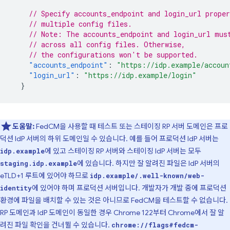
// Specify accounts_endpoint and login_url proper
// multiple config files.
// Note: The accounts_endpoint and login_url mus
// across all config files. Otherwise,
// the configurations won't be supported.
"accounts_endpoint"
:
"https://idp.example/accoun
"login_url"
:
"https://idp.example/login"
}
도움말:
FedCM을 사용할 때 테스트 또는 스테이징 RP 서버 도메인은 프로
덕션 IdP 서버의 하위 도메인일 수 있습니다. 예를 들어 프로덕션 IdP 서버는
에 있고 스테이징 RP 서버와 스테이징 IdP 서버는 모두
idp.example
에 있습니다. 하지만 잘 알려진 파일은 IdP 서버의
staging.idp.example
eTLD+1 루트에 있어야 하므로
idp.example/.well-known/web-
에 있어야 하며 프로덕션 서버입니다. 개발자가 개발 중에 프로덕션
identity
환경에 파일을 배치할 수 있는 것은 아니므로 FedCM을 테스트할 수 없습니다.
RP 도메인과 IdP 도메인이 동일한 경우 Chrome 122부터 Chrome에서 잘 알
려진 파일 확인을 건너뛸 수 있습니다.
chrome://flags#fedcm-