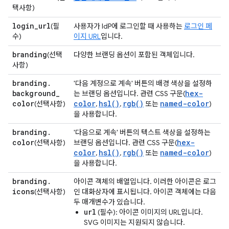
택사항)
login
_
url
(필
사용자가 IdP에 로그인할 때 사용하는
로그인 페
수)
이지 URL
입니다.
branding
(선택
다양한 브랜딩 옵션이 포함된 객체입니다.
사항)
branding
.
'다음 계정으로 계속' 버튼의 배경 색상을 설정하
background
_
hex-
는 브랜딩 옵션입니다. 관련 CSS 구문(
color
color
hsl()
rgb()
named-color
(선택사항)
,
,
또는
)
을 사용합니다.
branding
.
'다음으로 계속' 버튼의 텍스트 색상을 설정하는
color
hex-
(선택사항)
브랜딩 옵션입니다. 관련 CSS 구문(
color
hsl()
rgb()
named-color
,
,
또는
)
을 사용합니다.
branding
.
아이콘 객체의 배열입니다. 이러한 아이콘은 로그
icons
(선택사항)
인 대화상자에 표시됩니다. 아이콘 객체에는 다음
두 매개변수가 있습니다.
url
(필수): 아이콘 이미지의 URL입니다.
SVG 이미지는 지원되지 않습니다.