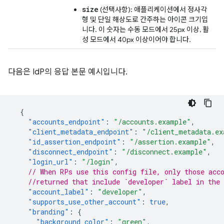
size
(선택사항): 애플리케이션에서 정사각
형 및 단일 해상도로 간주하는 아이콘 크기입
니다. 이 숫자는 수동 모드에서 25px 이상, 활
성 모드에서 40px 이상이어야 합니다.
다음은 IdP의 응답 본문 예시입니다.
{
"accounts_endpoint"
:
"/accounts.example"
,
"client_metadata_endpoint"
:
"/client_metadata.ex
"id_assertion_endpoint"
:
"/assertion.example"
,
"disconnect_endpoint"
:
"/disconnect.example"
,
"login_url"
:
"/login"
,
// When RPs use this config file, only those acc
//returned that include `developer` label in the 
"account_label"
:
"developer"
,
"supports_use_other_account"
:
true
,
"branding"
:
{
"background_color"
:
"green"
,