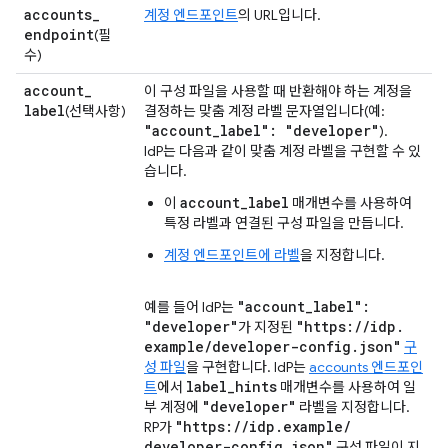
accounts
_
계정 엔드포인트
의 URL입니다.
endpoint
(필
수)
account
_
이 구성 파일을 사용할 때 반환해야 하는 계정을
label
(선택사항)
결정하는 맞춤 계정 라벨 문자열입니다(예:
"account
_
label": "developer"
).
IdP는 다음과 같이 맞춤 계정 라벨을 구현할 수 있
습니다.
account_label
이
매개변수를 사용하여
특정 라벨과 연결된 구성 파일을 만듭니다.
계정 엔드포인트에 라벨
을 지정합니다.
"account
_
label":
예를 들어 IdP는
"developer"
"https:
/
/
idp
.
가 지정된
example
/
developer-config
.
json"
구
성 파일
을 구현합니다. IdP는
accounts 엔드포인
label
_
hints
트
에서
매개변수를 사용하여 일
"developer"
부 계정에
라벨을 지정합니다.
"https:
/
/
idp
.
example
/
RP가
developer-config
.
json"
구성 파일이 지