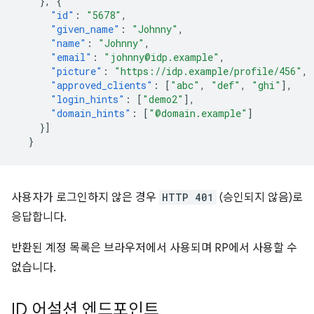
},
{
"id"
:
"5678"
,
"given_name"
:
"Johnny"
,
"name"
:
"Johnny"
,
"email"
:
"johnny@idp.example"
,
"picture"
:
"https://idp.example/profile/456"
,
"approved_clients"
:
[
"abc"
,
"def"
,
"ghi"
],
"login_hints"
:
[
"demo2"
],
"domain_hints"
:
[
"@domain.example"
]
}]
}
사용자가 로그인하지 않은 경우
HTTP 401
(승인되지 않음)로
응답합니다.
반환된 계정 목록은 브라우저에서 사용되며 RP에서 사용할 수
없습니다.
ID 어설션 엔드포인트