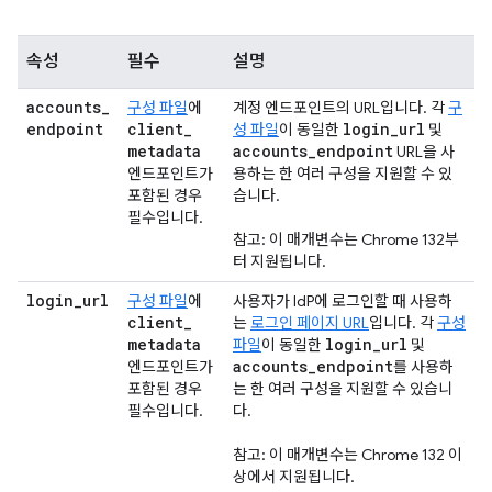
속성
필수
설명
accounts
_
구성 파일
에
계정 엔드포인트의 URL입니다. 각
구
endpoint
client
_
login
_
url
성 파일
이 동일한
및
metadata
accounts
_
endpoint
URL을 사
엔드포인트가
용하는 한 여러 구성을 지원할 수 있
포함된 경우
습니다.
필수입니다.
참고: 이 매개변수는 Chrome 132부
터 지원됩니다.
login
_
url
구성 파일
에
사용자가 IdP에 로그인할 때 사용하
client
_
는
로그인 페이지 URL
입니다. 각
구성
metadata
login
_
url
파일
이 동일한
및
accounts
_
endpoint
엔드포인트가
를 사용하
포함된 경우
는 한 여러 구성을 지원할 수 있습니
필수입니다.
다.
참고: 이 매개변수는 Chrome 132 이
상에서 지원됩니다.