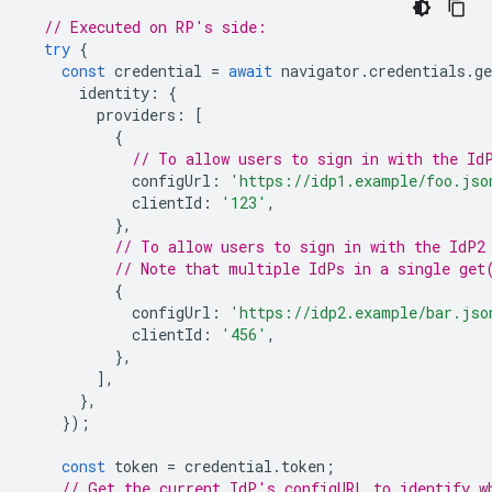
// Executed on RP's side:
try
{
const
credential
=
await
navigator
.
credentials
.
ge
identity
:
{
providers
:
[
{
// To allow users to sign in with the Id
configUrl
:
'https://idp1.example/foo.jso
clientId
:
'123'
,
},
// To allow users to sign in with the IdP2
// Note that multiple IdPs in a single get
{
configUrl
:
'https://idp2.example/bar.jso
clientId
:
'456'
,
},
],
},
});
const
token
=
credential
.
token
;
// Get the current IdP's configURL to identify w