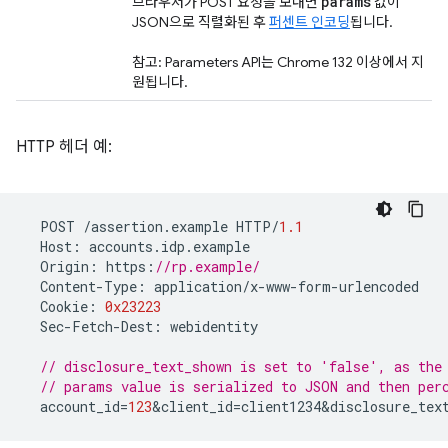
params
브라우저가 POST 요청을 보내면
값이
JSON으로 직렬화된 후
퍼센트 인코딩
됩니다.
참고: Parameters API는 Chrome 132 이상에서 지
원됩니다.
HTTP 헤더 예:
POST
/
assertion
.
example
HTTP
/
1.1
Host
:
accounts
.
idp
.
example
Origin
:
https
:
//rp.example/
Content
-
Type
:
application
/
x
-
www
-
form
-
urlencoded
Cookie
:
0x23223
Sec
-
Fetch
-
Dest
:
webidentity
// disclosure_text_shown is set to 'false', as the
// params value is serialized to JSON and then per
account_id
=
123
&
client_id
=
client1234&disclosure_tex