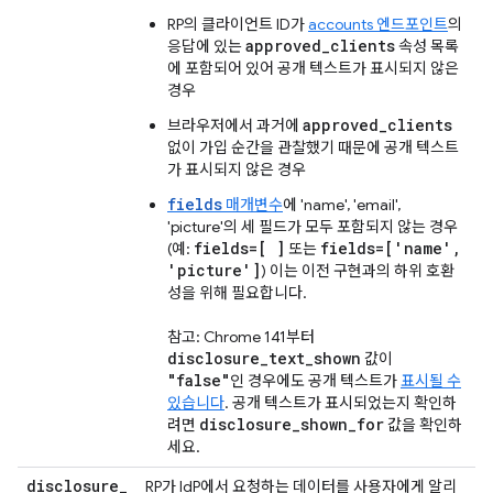
RP의 클라이언트 ID가
accounts 엔드포인트
의
approved_clients
응답에 있는
속성 목록
에 포함되어 있어 공개 텍스트가 표시되지 않은
경우
approved_clients
브라우저에서 과거에
없이 가입 순간을 관찰했기 때문에 공개 텍스트
가 표시되지 않은 경우
fields
매개변수
에 'name', 'email',
'picture'의 세 필드가 모두 포함되지 않는 경우
fields=[ ]
fields=['name',
(예:
또는
'picture']
) 이는 이전 구현과의 하위 호환
성을 위해 필요합니다.
참고: Chrome 141부터
disclosure_text_shown
값이
"false"
인 경우에도 공개 텍스트가
표시될 수
있습니다
. 공개 텍스트가 표시되었는지 확인하
disclosure_shown_for
려면
값을 확인하
세요.
disclosure
_
RP가 IdP에서 요청하는 데이터를 사용자에게 알리