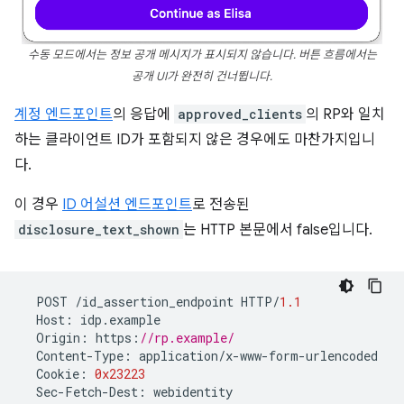
수동 모드에서는 정보 공개 메시지가 표시되지 않습니다. 버튼 흐름에서는
공개 UI가 완전히 건너뜁니다.
계정 엔드포인트
의 응답에
approved_clients
의 RP와 일치
하는 클라이언트 ID가 포함되지 않은 경우에도 마찬가지입니
다.
이 경우
ID 어설션 엔드포인트
로 전송된
disclosure_text_shown
는 HTTP 본문에서 false입니다.
POST
/
id_assertion_endpoint
HTTP
/
1.1
Host
:
idp
.
example
Origin
:
https
:
//rp.example/
Content
-
Type
:
application
/
x
-
www
-
form
-
urlencoded
Cookie
:
0x23223
Sec
-
Fetch
-
Dest
:
webidentity