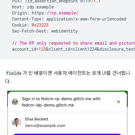
POST
/
id_assertion_endpoint
HTTP
/
1.1
Host
:
idp
.
example
Origin
:
https
:
//rp.example/
Content
-
Type
:
application
/
x
-
www
-
form
-
urlencoded
Cookie
:
0x23223
Sec
-
Fetch
-
Dest
:
webidentity
// The RP only requested to share email and pictur
account_id
=
123
&
client_id
=
client1234&disclosure_tex
fields
가 빈 배열이면 사용자 에이전트는 공개 UI를 건너뜁니
다.