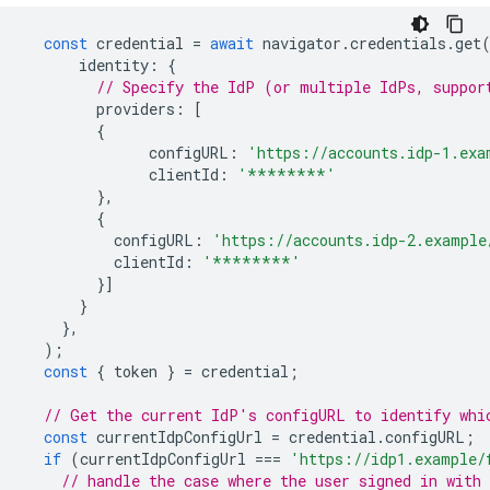
const
credential
=
await
navigator
.
credentials
.
get
identity
:
{
// Specify the IdP (or multiple IdPs, suppor
providers
:
[
{
configURL
:
'https://accounts.idp-1.exa
clientId
:
'********'
},
{
configURL
:
'https://accounts.idp-2.example
clientId
:
'********'
}]
}
},
);
const
{
token
}
=
credential
;
// Get the current IdP's configURL to identify whi
const
currentIdpConfigUrl
=
credential
.
configURL
;
if
(
currentIdpConfigUrl
===
'https://idp1.example/
// handle the case where the user signed in with 