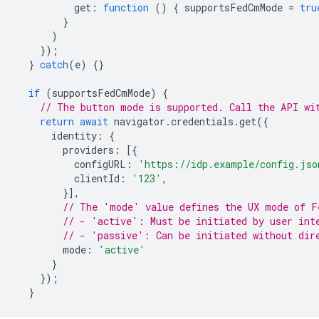
get
:
function
()
{
supportsFedCmMode
=
tru
}
)
});
}
catch
(
e
)
{}
if
(
supportsFedCmMode
)
{
// The button mode is supported. Call the API wi
return
await
navigator
.
credentials
.
get
({
identity
:
{
providers
:
[{
configURL
:
'https://idp.example/config.jso
clientId
:
'123'
,
}],
// The 'mode' value defines the UX mode of F
// - 'active': Must be initiated by user int
// - 'passive': Can be initiated without dir
mode
:
'active'
}
});
}