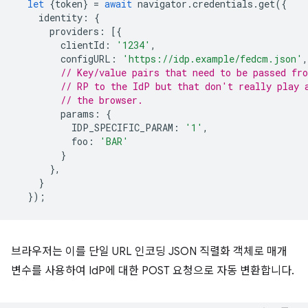
let
{
token
}
=
await
navigator
.
credentials
.
get
({
identity
:
{
providers
:
[{
clientId
:
'1234'
,
configURL
:
'https://idp.example/fedcm.json'
,
// Key/value pairs that need to be passed fr
// RP to the IdP but that don't really play 
// the browser.
params
:
{
IDP_SPECIFIC_PARAM
:
'1'
,
foo
:
'BAR'
}
},
}
});
브라우저는 이를 단일 URL 인코딩 JSON 직렬화 객체로 매개
변수를 사용하여 IdP에 대한 POST 요청으로 자동 변환합니다.