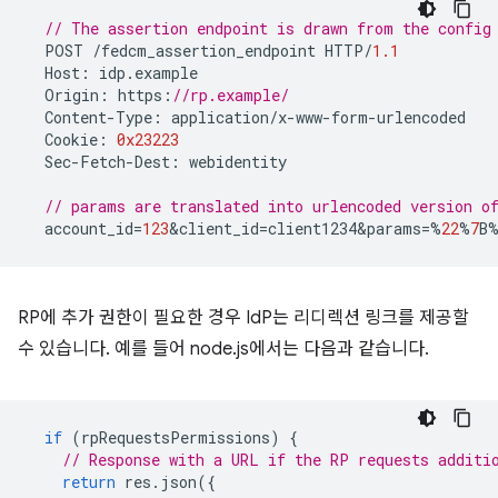
// The assertion endpoint is drawn from the config
POST
/
fedcm_assertion_endpoint
HTTP
/
1.1
Host
:
idp
.
example
Origin
:
https
:
//rp.example/
Content
-
Type
:
application
/
x
-
www
-
form
-
urlencoded
Cookie
:
0x23223
Sec
-
Fetch
-
Dest
:
webidentity
// params are translated into urlencoded version 
account_id
=
123
&
client_id
=
client1234&params
=%
22
%
7
B
RP에 추가 권한이 필요한 경우 IdP는 리디렉션 링크를 제공할
수 있습니다. 예를 들어 node.js에서는 다음과 같습니다.
if
(
rpRequestsPermissions
)
{
// Response with a URL if the RP requests additi
return
res
.
json
({