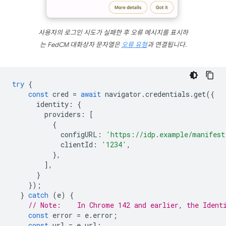
사용자의 로그인 시도가 실패한 후 오류 메시지를 표시하
는 FedCM 대화상자 문자열은
오류 유형
과 연결됩니다.
try
{
const
cred
=
await
navigator
.
credentials
.
get
({
identity
:
{
providers
:
[
{
configURL
:
'https://idp.example/manifest
clientId
:
'1234'
,
},
],
}
});
}
catch
(
e
)
{
// Note:    In Chrome 142 and earlier, the Ident
const
error
=
e
.
error
;
const
url
=
e
.
url
;