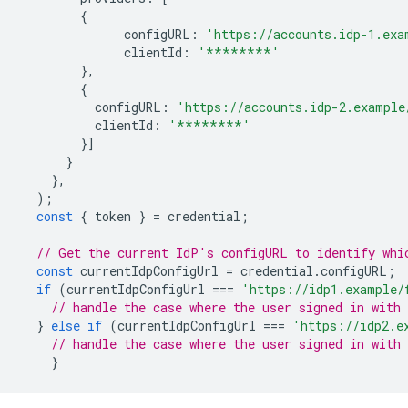
{
configURL
:
'https://accounts.idp-1.exa
clientId
:
'********'
},
{
configURL
:
'https://accounts.idp-2.example
clientId
:
'********'
}]
}
},
);
const
{
token
}
=
credential
;
// Get the current IdP's configURL to identify whi
const
currentIdpConfigUrl
=
credential
.
configURL
;
if
(
currentIdpConfigUrl
===
'https://idp1.example/
// handle the case where the user signed in with 
}
else
if
(
currentIdpConfigUrl
===
'https://idp2.e
// handle the case where the user signed in with 
}