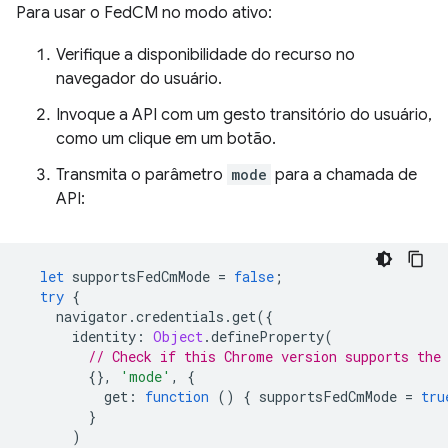
Para usar o FedCM no modo ativo:
Verifique a disponibilidade do recurso no
navegador do usuário.
Invoque a API com um gesto transitório do usuário,
como um clique em um botão.
Transmita o parâmetro
mode
para a chamada de
API:
let
supportsFedCmMode
=
false
;
try
{
navigator
.
credentials
.
get
({
identity
:
Object
.
defineProperty
(
// Check if this Chrome version supports the
{},
'mode'
,
{
get
:
function
()
{
supportsFedCmMode
=
tru
}
)