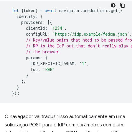
let
{
token
}
=
await
navigator
.
credentials
.
get
({
identity
:
{
providers
:
[{
clientId
:
'1234'
,
configURL
:
'https://idp.example/fedcm.json'
,
// Key/value pairs that need to be passed fr
// RP to the IdP but that don't really play 
// the browser.
params
:
{
IDP_SPECIFIC_PARAM
:
'1'
,
foo
:
'BAR'
}
},
}
});
O navegador vai traduzir isso automaticamente em uma
solicitação POST para o IdP com parâmetros como um