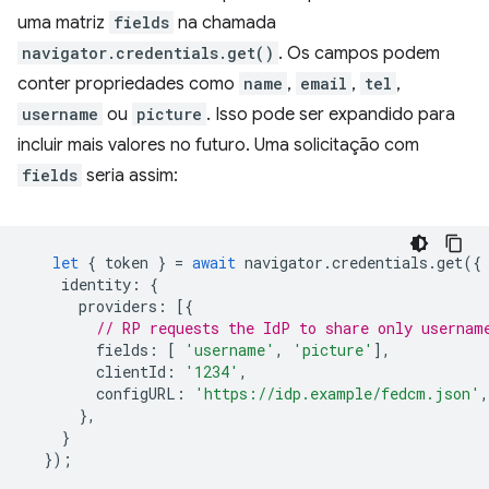
uma matriz
fields
na chamada
navigator.credentials.get()
. Os campos podem
conter propriedades como
name
,
email
,
tel
,
username
ou
picture
. Isso pode ser expandido para
incluir mais valores no futuro. Uma solicitação com
fields
seria assim:
let
{
token
}
=
await
navigator
.
credentials
.
get
({
identity
:
{
providers
:
[{
// RP requests the IdP to share only usernam
fields
:
[
'username'
,
'picture'
],
clientId
:
'1234'
,
configURL
:
'https://idp.example/fedcm.json'
,
},
}
});