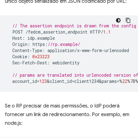
único objeto serializado em JSON codificado por URL:
// The assertion endpoint is drawn from the config
POST
/
fedcm_assertion_endpoint
HTTP
/
1.1
Host
:
idp
.
example
Origin
:
https
:
//rp.example/
Content
-
Type
:
application
/
x
-
www
-
form
-
urlencoded
Cookie
:
0x23223
Sec
-
Fetch
-
Dest
:
webidentity
// params are translated into urlencoded version 
account_id
=
123
&
client_id
=
client1234&params
=%
22
%
7
B
Se o RP precisar de mais permissões, o IdP poderá
fornecer um link de redirecionamento. Por exemplo, em
node.js: