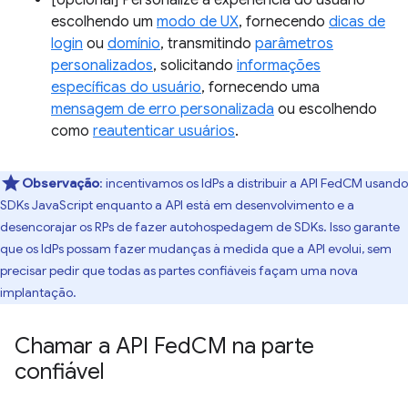
[opcional] Personalize a experiência do usuário
escolhendo um
modo de UX
, fornecendo
dicas de
login
ou
domínio
, transmitindo
parâmetros
personalizados
, solicitando
informações
específicas do usuário
, fornecendo uma
mensagem de erro personalizada
ou escolhendo
como
reautenticar usuários
.
Observação
:
incentivamos os IdPs a distribuir a API FedCM usando
SDKs JavaScript enquanto a API está em desenvolvimento e a
desencorajar os RPs de fazer autohospedagem de SDKs. Isso garante
que os IdPs possam fazer mudanças à medida que a API evolui, sem
precisar pedir que todas as partes confiáveis façam uma nova
implantação.
Chamar a API Fed
CM na parte
confiável