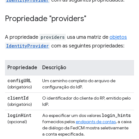
Propriedade "providers"
A propriedade
providers
usa uma matriz de
objetos
IdentityProvider
com as seguintes propriedades:
Propriedade
Descrição
config
URL
Um caminho completo do arquivo de
(obrigatório)
configuração do IdP.
client
Id
O identificador do cliente do RP, emitido pelo
(obrigatório)
IdP.
login
Hint
login
_
hints
Ao especificar um dos valores
(opcional)
fornecidos pelos
endpoints de contas
, a caixa
de diálogo da FedCM mostra seletivamente
a conta especificada.