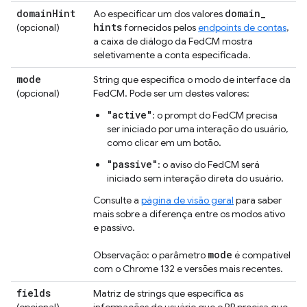
domain
Hint
domain
_
Ao especificar um dos valores
hints
(opcional)
fornecidos pelos
endpoints de contas
,
a caixa de diálogo da FedCM mostra
seletivamente a conta especificada.
mode
String que especifica o modo de interface da
(opcional)
FedCM. Pode ser um destes valores:
"active"
: o prompt do FedCM precisa
ser iniciado por uma interação do usuário,
como clicar em um botão.
"passive"
: o aviso do FedCM será
iniciado sem interação direta do usuário.
Consulte a
página de visão geral
para saber
mais sobre a diferença entre os modos ativo
e passivo.
mode
Observação: o parâmetro
é compatível
com o Chrome 132 e versões mais recentes.
fields
Matriz de strings que especifica as
(opcional)
informações do usuário que o RP precisa que