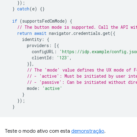
});
}
catch
(
e
)
{}
if
(
supportsFedCmMode
)
{
// The button mode is supported. Call the API wi
return
await
navigator
.
credentials
.
get
({
identity
:
{
providers
:
[{
configURL
:
'https://idp.example/config.jso
clientId
:
'123'
,
}],
// The 'mode' value defines the UX mode of F
// - 'active': Must be initiated by user int
// - 'passive': Can be initiated without dir
mode
:
'active'
}
});
}
Teste o modo ativo com esta
demonstração
.