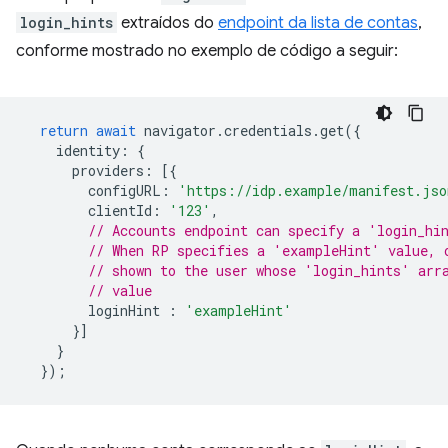
login_hints
extraídos do
endpoint da lista de contas
,
conforme mostrado no exemplo de código a seguir:
return
await
navigator
.
credentials
.
get
({
identity
:
{
providers
:
[{
configURL
:
'https://idp.example/manifest.jso
clientId
:
'123'
,
// Accounts endpoint can specify a 'login_hi
// When RP specifies a 'exampleHint' value, 
// shown to the user whose 'login_hints' arr
// value
loginHint
:
'exampleHint'
}]
}
});