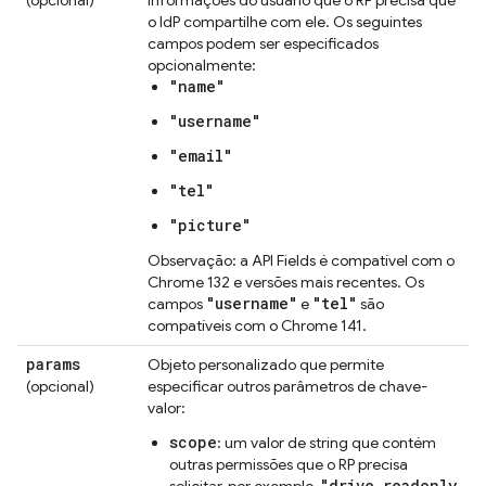
o IdP compartilhe com ele. Os seguintes
campos podem ser especificados
opcionalmente:
"name"
"username"
"email"
"tel"
"picture"
Observação: a API Fields é compatível com o
Chrome 132 e versões mais recentes. Os
"username"
"tel"
campos
e
são
compatíveis com o Chrome 141.
params
Objeto personalizado que permite
(opcional)
especificar outros parâmetros de chave-
valor:
scope
: um valor de string que contém
outras permissões que o RP precisa
"drive.readonly
solicitar, por exemplo,