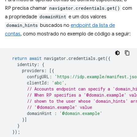
RP precisa chamar
navigator.credentials.get()
com
a propriedade
domainHint
e um dos valores
domain_hints
buscados no
endpoint da lista de
contas
, como mostrado no exemplo de código a seguir:
return
await
navigator
.
credentials
.
get
({
identity
:
{
providers
:
[{
configURL
:
'https://idp.example/manifest.jso
clientId
:
'abc'
,
// Accounts endpoint can specify a 'domain_h
// When RP specifies a '@domain.example' val
// shown to the user whose 'domain_hints' ar
// '@domain.example' value
domainHint
:
'@domain.example'
}]
}
});