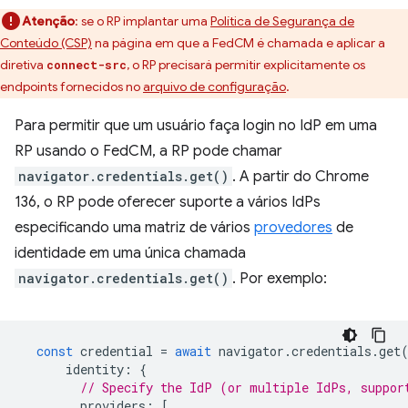
Atenção
:
se o RP implantar uma
Política de Segurança de
Conteúdo (CSP)
na página em que a FedCM é chamada e aplicar a
diretiva
, o RP precisará permitir explicitamente os
connect-src
endpoints fornecidos no
arquivo de configuração
.
Para permitir que um usuário faça login no IdP em uma
RP usando o FedCM, a RP pode chamar
navigator.credentials.get()
. A partir do Chrome
136, o RP pode oferecer suporte a vários IdPs
especificando uma matriz de vários
provedores
de
identidade em uma única chamada
navigator.credentials.get()
. Por exemplo:
const
credential
=
await
navigator
.
credentials
.
get
identity
:
{
// Specify the IdP (or multiple IdPs, suppor
providers
:
[