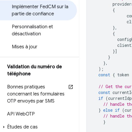
provider
Implémenter Fed
CM sur la
{
partie de confiance
co
cl
Personnalisation et
},
{
désactivation
config
client
Mises à jour
}]
}
},
Validation du numéro de
);
téléphone
const
{
token
// Get the cur
Bonnes pratiques
const
currentI
concernant les formulaires
if
(
currentIdp
OTP envoyés par SMS
// handle th
}
else
if
(
cur
API Web
OTP
// handle th
}
Études de cas