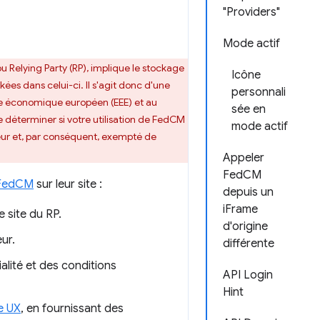
"Providers"
Mode actif
ou Relying Party (RP), implique le stockage
Icône
ées dans celui-ci. Il s'agit donc d'une
personnali
ace économique européen (EEE) et au
sée en
 déterminer si votre utilisation de FedCM
mode actif
teur et, par conséquent, exempté de
Appeler
FedCM
FedCM
sur leur site :
depuis un
iFrame
 site du RP.
d'origine
eur.
différente
lité et des conditions
API Login
Hint
e UX
, en fournissant des