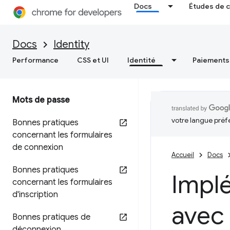
Docs
Études de 
Docs
Identity
Performance
CSS et UI
Identité
Paiements
Mots de passe
votre langue préf
Bonnes pratiques
concernant les formulaires
de connexion
Accueil
Docs
Bonnes pratiques
Implé
concernant les formulaires
d'inscription
avec
Bonnes pratiques de
déconnexion