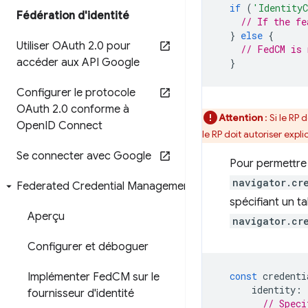
if
(
'IdentityC
Fédération d'identité
// If the fe
}
else
{
Utiliser OAuth 2
.
0 pour
// FedCM is 
accéder aux API Google
}
Configurer le protocole
OAuth 2
.
0 conforme à
Attention
: Si le RP
Open
ID Connect
le RP doit autoriser expl
Se connecter avec Google
Pour permettre 
navigator.cr
Federated Credential Management
spécifiant un t
Aperçu
navigator.cr
Configurer et déboguer
const
credenti
Implémenter Fed
CM sur le
identity
:
fournisseur d'identité
// Speci