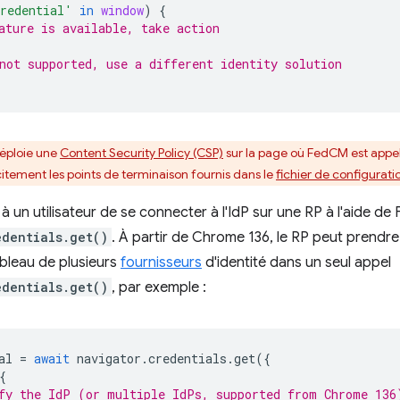
redential'
in
window
)
{
ature is available, take action
not supported, use a different identity solution
 déploie une
Content Security Policy (CSP)
sur la page où FedCM est appel
icitement les points de terminaison fournis dans le
fichier de configurati
à un utilisateur de se connecter à l'IdP sur une RP à l'aide d
edentials.get()
. À partir de Chrome 136, le RP peut prendre
ableau de plusieurs
fournisseurs
d'identité dans un seul appel
edentials.get()
, par exemple :
al
=
await
navigator
.
credentials
.
get
({
{
fy the IdP (or multiple IdPs, supported from Chrome 136