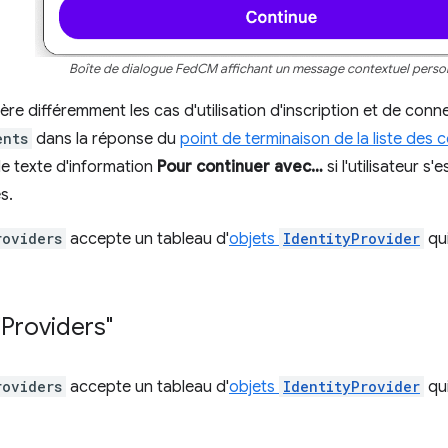
Boîte de dialogue FedCM affichant un message contextuel person
re différemment les cas d'utilisation d'inscription et de conn
ents
dans la réponse du
point de terminaison de la liste des
 le texte d'information
Pour continuer avec…
si l'utilisateur s
s.
roviders
accepte un tableau d'
objets
IdentityProvider
qui
"Providers"
roviders
accepte un tableau d'
objets
IdentityProvider
qui