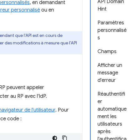
API Domain
ersonnalisés
, en demandant
Hint
reur personnalisé
ou en
Paramètres
personnalisé
endant que l'API est en cours de
s
er des modifications à mesure que l'API
Champs
Afficher un
message
d'erreur
s RP peuvent appeler
Réauthentifi
ter au RP avec l'IdP.
er
automatique
avigateur de l'utilisateur
. Pour
ment les
 ce code :
utilisateurs
après
l'authentifica