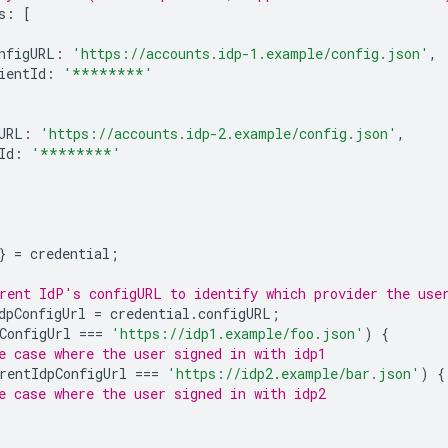
s
:
[
nfigURL
:
'https://accounts.idp-1.example/config.json'
,
ientId
:
'********'
URL
:
'https://accounts.idp-2.example/config.json'
,
Id
:
'********'
}
=
credential
;
rent IdP's configURL to identify which provider the use
dpConfigUrl
=
credential
.
configURL
;
ConfigUrl
===
'https://idp1.example/foo.json'
)
{
e case where the user signed in with idp1
rentIdpConfigUrl
===
'https://idp2.example/bar.json'
)
{
e case where the user signed in with idp2