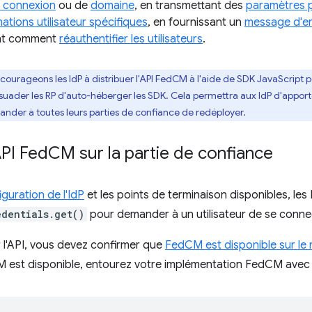
e connexion
ou de
domaine
, en transmettant des
paramètres p
ations utilisateur spécifiques
, en fournissant un
message d'er
ant comment
réauthentifier les utilisateurs
.
ourageons les IdP à distribuer l'API FedCM à l'aide de SDK JavaScript p
suader les RP d'auto-héberger les SDK. Cela permettra aux IdP d'apport
ander à toutes leurs parties de confiance de redéployer.
API Fed
CM sur la partie de confiance
iguration de l'IdP
et les points de terminaison disponibles, le
edentials.get()
pour demander à un utilisateur de se connec
 l'API, vous devez confirmer que
FedCM est disponible sur le n
CM est disponible, entourez votre implémentation FedCM avec