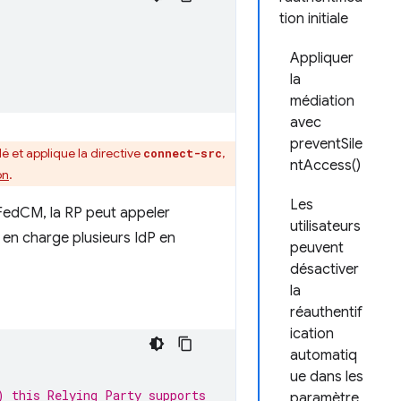
tion initiale
Appliquer
la
médiation
avec
preventSile
é et applique la directive
,
connect-src
ntAccess()
on
.
Les
e FedCM, la RP peut appeler
utilisateurs
 en charge plusieurs IdP en
peuvent
désactiver
la
réauthentif
ication
automatiq
ue dans les
) this Relying Party supports
paramètre