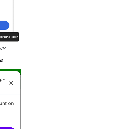
edCM
e :