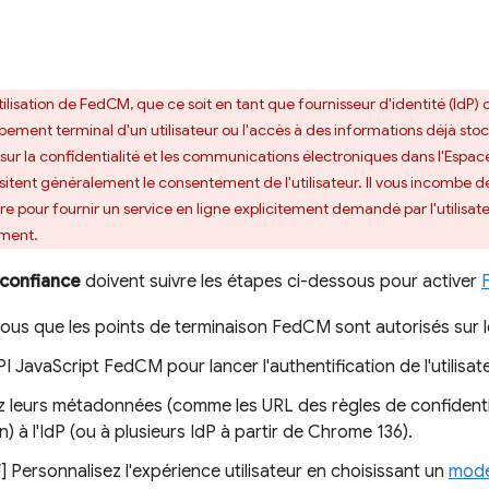
utilisation de FedCM, que ce soit en tant que fournisseur d'identité (IdP) 
pement terminal d'un utilisateur ou l'accès à des informations déjà stock
s sur la confidentialité et les communications électroniques dans l'Esp
tent généralement le consentement de l'utilisateur. Il vous incombe de
re pour fournir un service en ligne explicitement demandé par l'utilisa
ement.
 confiance
doivent suivre les étapes ci-dessous pour activer
ous que les points de terminaison FedCM sont autorisés sur le
'API JavaScript FedCM pour lancer l'authentification de l'utilisat
z leurs métadonnées (comme les URL des règles de confidentia
ion) à l'IdP (ou à plusieurs IdP à partir de Chrome 136).
f] Personnalisez l'expérience utilisateur en choisissant un
mod