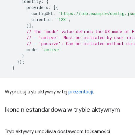
identity
:
{
providers
:
[{
configURL
:
'https://idp.example/config.jso
clientId
:
'123'
,
}],
// The 'mode' value defines the UX mode of F
// - 'active': Must be initiated by user int
// - 'passive': Can be initiated without dir
mode
:
'active'
}
});
}
Wypróbuj tryb aktywny w tej
prezentacji
.
Ikona niestandardowa w trybie aktywnym
Tryb aktywny umożliwia dostawcom tożsamości