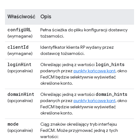
Właściwość
Opis
config
URL
Pełna ścieżka do pliku konfiguracji dostawcy
(wymagane)
tożsamości.
client
Id
Identyfikator klienta RP wydany przez
(wymagane)
dostawcę tożsamości.
login
Hint
login
_
hints
Określając jedną z wartości
(opcjonalnie)
podanych przez
punkty końcowe kont
, okno
FedCM będzie selektywnie wyświetlać
określone konto.
domain
Hint
domain
_
hints
Określając jedną z wartości
(opcjonalnie)
podanych przez
punkty końcowe kont
, okno
FedCM będzie selektywnie wyświetlać
określone konto.
mode
Ciąg znaków określający tryb interfejsu
(opcjonalnie)
FedCM. Może przyjmować jedną z tych
wartości: