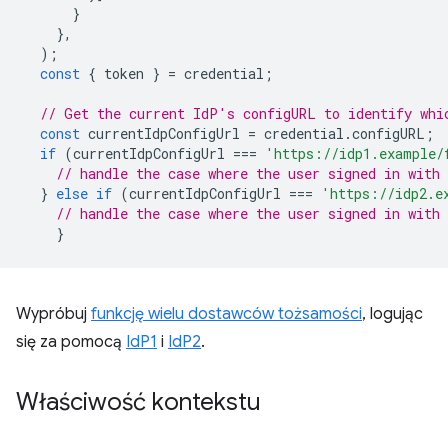
}
},
);
const
{
token
}
=
credential
;
// Get the current IdP's configURL to identify whi
const
currentIdpConfigUrl
=
credential
.
configURL
;
if
(
currentIdpConfigUrl
===
'https://idp1.example/
// handle the case where the user signed in with 
}
else
if
(
currentIdpConfigUrl
===
'https://idp2.e
// handle the case where the user signed in with 
}
Wypróbuj
funkcję wielu dostawców tożsamości
, logując
się za pomocą
IdP1
i
IdP2
.
Właściwość kontekstu