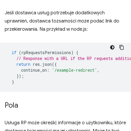
Jeśli dostawca usług potrzebuje dodatkowych
uprawnień, dostawca tożsamości może podać link do
przekierowania. Na przykład w node.js:
if
(
rpRequestsPermissions
)
{
// Response with a URL if the RP requests additi
return
res
.
json
({
continue_on
:
'/example-redirect'
,
});
}
Pola
Usługa RP może określić informacje o użytkowniku, które
dostawca tożsamości ma jej udostępnić. Może to być