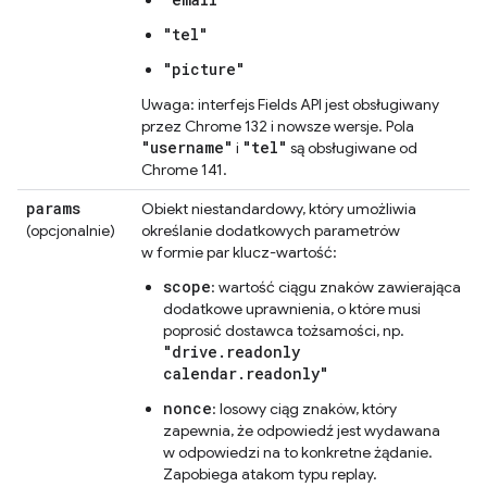
"tel"
"picture"
Uwaga: interfejs Fields API jest obsługiwany
przez Chrome 132 i nowsze wersje. Pola
"username"
"tel"
i
są obsługiwane od
Chrome 141.
params
Obiekt niestandardowy, który umożliwia
(opcjonalnie)
określanie dodatkowych parametrów
w formie par klucz-wartość:
scope
: wartość ciągu znaków zawierająca
dodatkowe uprawnienia, o które musi
poprosić dostawca tożsamości, np.
"drive.readonly
calendar.readonly"
nonce
: losowy ciąg znaków, który
zapewnia, że odpowiedź jest wydawana
w odpowiedzi na to konkretne żądanie.
Zapobiega atakom typu replay.