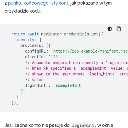
z
punktu końcowego listy kont
, jak pokazano w tym
przykładzie kodu:
return
await
navigator
.
credentials
.
get
({
identity
:
{
providers
:
[{
configURL
:
'https://idp.example/manifest.jso
clientId
:
'123'
,
// Accounts endpoint can specify a 'login_hi
// When RP specifies a 'exampleHint' value, 
// shown to the user whose 'login_hints' arr
// value
loginHint
:
'exampleHint'
}]
}
});
Jeśli żadne konto nie pasuje do
loginHint
, w oknie