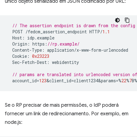
único objeto serializado em JSON codificado por URL:
// The assertion endpoint is drawn from the config
POST
/
fedcm_assertion_endpoint
HTTP
/
1.1
Host
:
idp
.
example
Origin
:
https
:
//rp.example/
Content
-
Type
:
application
/
x
-
www
-
form
-
urlencoded
Cookie
:
0x23223
Sec
-
Fetch
-
Dest
:
webidentity
// params are translated into urlencoded version 
account_id
=
123
&
client_id
=
client1234&params
=%
22
%
7
B
Se o RP precisar de mais permissões, o IdP poderá
fornecer um link de redirecionamento. Por exemplo, em
node.js: