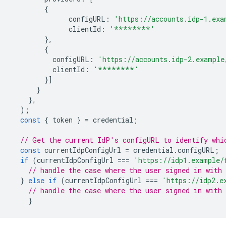
{
configURL
:
'https://accounts.idp-1.exa
clientId
:
'********'
},
{
configURL
:
'https://accounts.idp-2.example
clientId
:
'********'
}]
}
},
);
const
{
token
}
=
credential
;
// Get the current IdP's configURL to identify whi
const
currentIdpConfigUrl
=
credential
.
configURL
;
if
(
currentIdpConfigUrl
===
'https://idp1.example/
// handle the case where the user signed in with 
}
else
if
(
currentIdpConfigUrl
===
'https://idp2.e
// handle the case where the user signed in with 
}