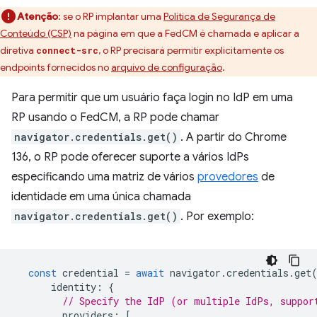
Atenção
:
se o RP implantar uma
Política de Segurança de
Conteúdo (CSP)
na página em que a FedCM é chamada e aplicar a
diretiva
, o RP precisará permitir explicitamente os
connect-src
endpoints fornecidos no
arquivo de configuração
.
Para permitir que um usuário faça login no IdP em uma
RP usando o FedCM, a RP pode chamar
navigator.credentials.get()
. A partir do Chrome
136, o RP pode oferecer suporte a vários IdPs
especificando uma matriz de vários
provedores
de
identidade em uma única chamada
navigator.credentials.get()
. Por exemplo:
const
credential
=
await
navigator
.
credentials
.
get
identity
:
{
// Specify the IdP (or multiple IdPs, suppor
providers
:
[