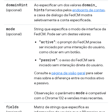
domain
Hint
domain
_
Ao especificar um dos valores
hints
(opcional)
fornecidos pelos
endpoints de contas
,
a caixa de diálogo da FedCM mostra
seletivamente a conta especificada.
mode
String que especifica o modo de interface da
(opcional)
FedCM. Pode ser um destes valores:
"active"
: o prompt do FedCM precisa
ser iniciado por uma interação do usuário,
como clicar em um botão.
"passive"
: o aviso do FedCM será
iniciado sem interação direta do usuário.
Consulte a
página de visão geral
para saber
mais sobre a diferença entre os modos ativo
e passivo.
mode
Observação: o parâmetro
é compatível
com o Chrome 132 e versões mais recentes.
fields
Matriz de strings que especifica as
(opcional)
informações do usuário que o RP precisa que