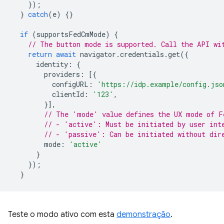
});
}
catch
(
e
)
{}
if
(
supportsFedCmMode
)
{
// The button mode is supported. Call the API wi
return
await
navigator
.
credentials
.
get
({
identity
:
{
providers
:
[{
configURL
:
'https://idp.example/config.jso
clientId
:
'123'
,
}],
// The 'mode' value defines the UX mode of F
// - 'active': Must be initiated by user int
// - 'passive': Can be initiated without dir
mode
:
'active'
}
});
}
Teste o modo ativo com esta
demonstração
.