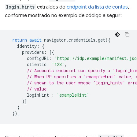
login_hints
extraídos do
endpoint da lista de contas
,
conforme mostrado no exemplo de código a seguir:
return
await
navigator
.
credentials
.
get
({
identity
:
{
providers
:
[{
configURL
:
'https://idp.example/manifest.jso
clientId
:
'123'
,
// Accounts endpoint can specify a 'login_hi
// When RP specifies a 'exampleHint' value, 
// shown to the user whose 'login_hints' arr
// value
loginHint
:
'exampleHint'
}]
}
});