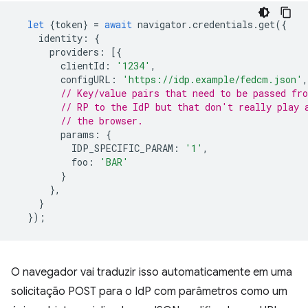
let
{
token
}
=
await
navigator
.
credentials
.
get
({
identity
:
{
providers
:
[{
clientId
:
'1234'
,
configURL
:
'https://idp.example/fedcm.json'
,
// Key/value pairs that need to be passed fr
// RP to the IdP but that don't really play 
// the browser.
params
:
{
IDP_SPECIFIC_PARAM
:
'1'
,
foo
:
'BAR'
}
},
}
});
O navegador vai traduzir isso automaticamente em uma
solicitação POST para o IdP com parâmetros como um