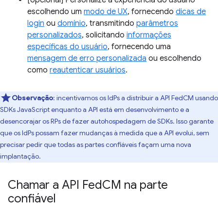
[opcional] Personalize a experiência do usuário
escolhendo um
modo de UX
, fornecendo
dicas de
login
ou
domínio
, transmitindo
parâmetros
personalizados
, solicitando
informações
específicas do usuário
, fornecendo uma
mensagem de erro personalizada
ou escolhendo
como
reautenticar usuários
.
Observação
:
incentivamos os IdPs a distribuir a API FedCM usando
SDKs JavaScript enquanto a API está em desenvolvimento e a
desencorajar os RPs de fazer autohospedagem de SDKs. Isso garante
que os IdPs possam fazer mudanças à medida que a API evolui, sem
precisar pedir que todas as partes confiáveis façam uma nova
implantação.
Chamar a API Fed
CM na parte
confiável