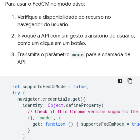
Para usar o FedCM no modo ativo:
Verifique a disponibilidade do recurso no
navegador do usuário.
Invoque a API com um gesto transitório do usuário,
como um clique em um botão.
Transmita o parâmetro
mode
para a chamada de
API:
let
supportsFedCmMode
=
false
;
try
{
navigator
.
credentials
.
get
({
identity
:
Object
.
defineProperty
(
// Check if this Chrome version supports the
{},
'mode'
,
{
get
:
function
()
{
supportsFedCmMode
=
tru
}
)