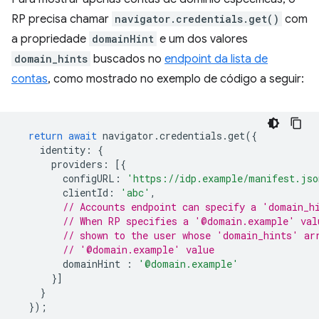
RP precisa chamar
navigator.credentials.get()
com
a propriedade
domainHint
e um dos valores
domain_hints
buscados no
endpoint da lista de
contas
, como mostrado no exemplo de código a seguir:
return
await
navigator
.
credentials
.
get
({
identity
:
{
providers
:
[{
configURL
:
'https://idp.example/manifest.jso
clientId
:
'abc'
,
// Accounts endpoint can specify a 'domain_h
// When RP specifies a '@domain.example' val
// shown to the user whose 'domain_hints' ar
// '@domain.example' value
domainHint
:
'@domain.example'
}]
}
});