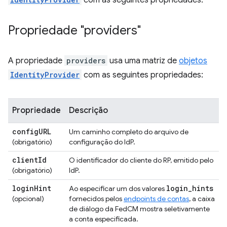
Propriedade "providers"
A propriedade
providers
usa uma matriz de
objetos
IdentityProvider
com as seguintes propriedades:
Propriedade
Descrição
config
URL
Um caminho completo do arquivo de
(obrigatório)
configuração do IdP.
client
Id
O identificador do cliente do RP, emitido pelo
(obrigatório)
IdP.
login
Hint
login
_
hints
Ao especificar um dos valores
(opcional)
fornecidos pelos
endpoints de contas
, a caixa
de diálogo da FedCM mostra seletivamente
a conta especificada.