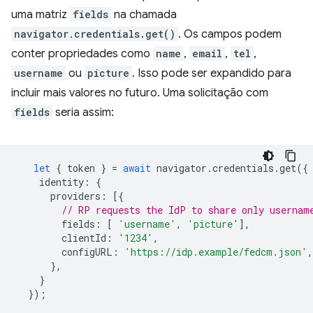
uma matriz
fields
na chamada
navigator.credentials.get()
. Os campos podem
conter propriedades como
name
,
email
,
tel
,
username
ou
picture
. Isso pode ser expandido para
incluir mais valores no futuro. Uma solicitação com
fields
seria assim:
let
{
token
}
=
await
navigator
.
credentials
.
get
({
identity
:
{
providers
:
[{
// RP requests the IdP to share only usernam
fields
:
[
'username'
,
'picture'
],
clientId
:
'1234'
,
configURL
:
'https://idp.example/fedcm.json'
,
},
}
});