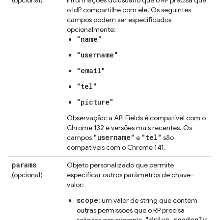
o IdP compartilhe com ele. Os seguintes
campos podem ser especificados
opcionalmente:
"name"
"username"
"email"
"tel"
"picture"
Observação: a API Fields é compatível com o
Chrome 132 e versões mais recentes. Os
"username"
"tel"
campos
e
são
compatíveis com o Chrome 141.
params
Objeto personalizado que permite
(opcional)
especificar outros parâmetros de chave-
valor:
scope
: um valor de string que contém
outras permissões que o RP precisa
"drive.readonly
solicitar, por exemplo,